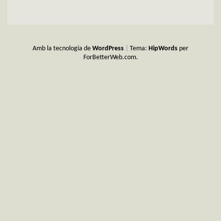
Amb la tecnologia de
WordPress
|
Tema:
HipWords
per
ForBetterWeb.com.