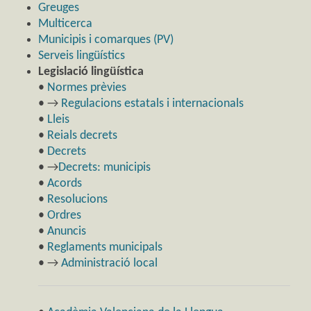
Greuges
Multicerca
Municipis i comarques (PV)
Serveis lingüístics
Legislació lingüística
•
Normes prèvies
• →
Regulacions estatals i internacionals
•
Lleis
•
Reials decrets
•
Decrets
• →
Decrets: municipis
•
Acords
•
Resolucions
•
Ordres
•
Anuncis
•
Reglaments municipals
• →
Administració local