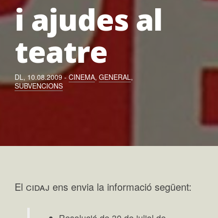
i ajudes al
teatre
DL, 10.08.2009 -
CINEMA
,
GENERAL
,
SUBVENCIONS
cidaj
El
ens envia la informació següent:
Resolució de 30 de juliol de