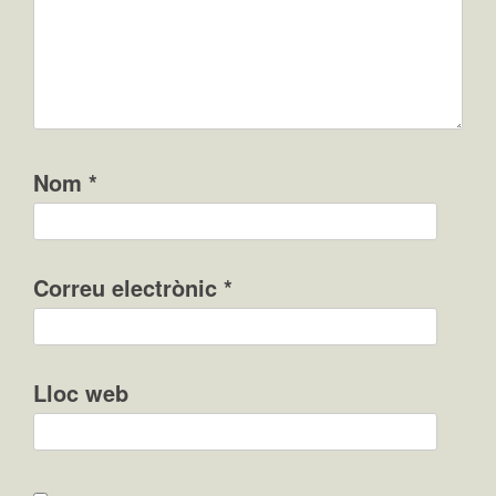
Nom
*
Correu electrònic
*
Lloc web