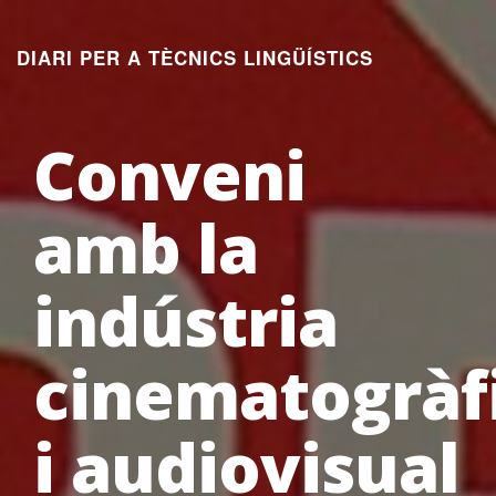
Aneu
al
DIARI PER A TÈCNICS LINGÜÍSTICS
contingut
Conveni
amb la
indústria
cinematogràf
i audiovisual