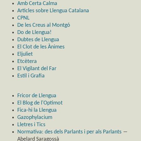
Amb Certa Calma
Articles sobre Llengua Catalana
CPNL
De les Creus al Montgó
Do de Llengua!
Dubtes de Llengua
El Clot de les Ànimes
Eljuliet
Etcètera
El Vigilant del Far
Estil i Grafia
Fricor de Llengua
El Blog de l'Optimot
Fica-hi la Llengua
Gazophylacium
Lletres i Tics
Normativa: des dels Parlants i per als Parlants
―
Abelard Saragossà