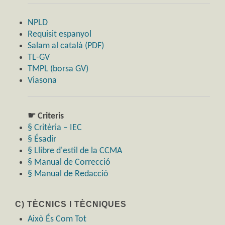
NPLD
Requisit espanyol
Salam al català (PDF)
TL-GV
TMPL (borsa GV)
Viasona
☛ Criteris
§ Critèria – IEC
§ Ésadir
§ Llibre d'estil de la CCMA
§ Manual de Correcció
§ Manual de Redacció
C) TÈCNICS I TÈCNIQUES
Això És Com Tot