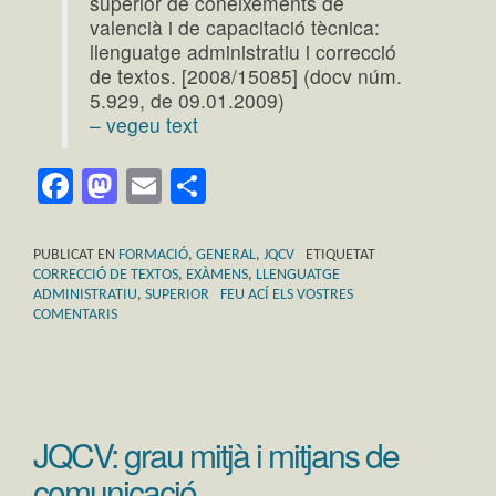
superior de coneixements de
valencià i de capacitació tècnica:
llenguatge administratiu i correcció
de textos. [2008/15085] (docv núm.
5.929, de 09.01.2009)
– vegeu text
Facebook
Mastodon
Email
Comparteix
PUBLICAT EN
FORMACIÓ
,
GENERAL
,
JQCV
ETIQUETAT
CORRECCIÓ DE TEXTOS
,
EXÀMENS
,
LLENGUATGE
ADMINISTRATIU
,
SUPERIOR
FEU ACÍ ELS VOSTRES
COMENTARIS
JQCV: grau mitjà i mitjans de
comunicació