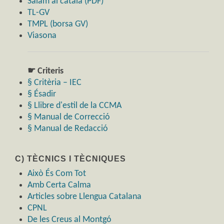
Salam al català (PDF)
TL-GV
TMPL (borsa GV)
Viasona
☛ Criteris
§ Critèria – IEC
§ Ésadir
§ Llibre d'estil de la CCMA
§ Manual de Correcció
§ Manual de Redacció
C) TÈCNICS I TÈCNIQUES
Això És Com Tot
Amb Certa Calma
Articles sobre Llengua Catalana
CPNL
De les Creus al Montgó