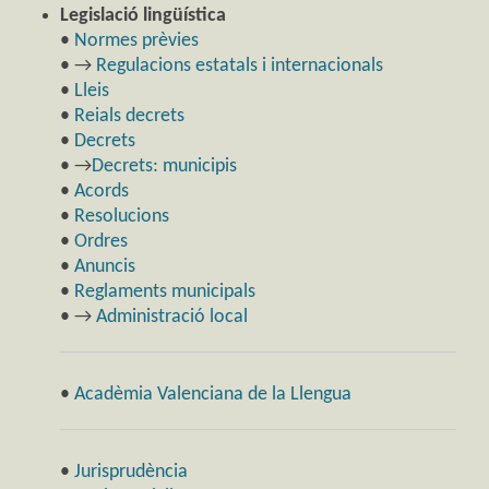
Legislació lingüística
•
Normes prèvies
• →
Regulacions estatals i internacionals
•
Lleis
•
Reials decrets
•
Decrets
• →
Decrets: municipis
•
Acords
•
Resolucions
•
Ordres
•
Anuncis
•
Reglaments municipals
• →
Administració local
•
Acadèmia Valenciana de la Llengua
•
Jurisprudència