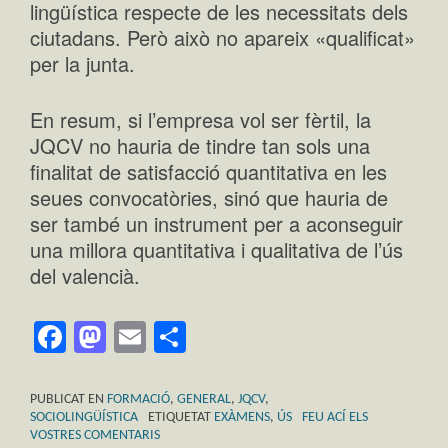
lingüística respecte de les necessitats dels
ciutadans. Però això no apareix «qualificat»
per la junta.
En resum, si l’empresa vol ser fèrtil, la
JQCV no hauria de tindre tan sols una
finalitat de satisfacció quantitativa en les
seues convocatòries, sinó que hauria de
ser també un instrument per a aconseguir
una millora quantitativa i qualitativa de l’ús
del valencià.
Facebook
Mastodon
Email
Comparteix
PUBLICAT EN
FORMACIÓ
,
GENERAL
,
JQCV
,
SOCIOLINGÜÍSTICA
ETIQUETAT
EXÀMENS
,
ÚS
FEU ACÍ ELS
VOSTRES COMENTARIS