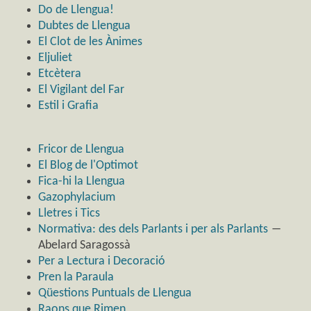
Do de Llengua!
Dubtes de Llengua
El Clot de les Ànimes
Eljuliet
Etcètera
El Vigilant del Far
Estil i Grafia
Fricor de Llengua
El Blog de l'Optimot
Fica-hi la Llengua
Gazophylacium
Lletres i Tics
Normativa: des dels Parlants i per als Parlants
―
Abelard Saragossà
Per a Lectura i Decoració
Pren la Paraula
Qüestions Puntuals de Llengua
Raons que Rimen