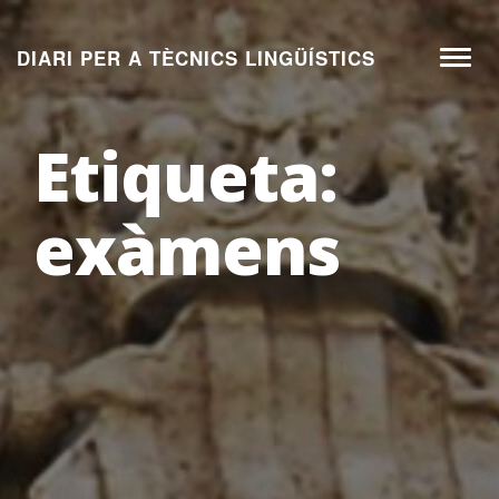
Aneu
al
DIARI PER A TÈCNICS LINGÜÍSTICS
Toggl
contingut
naviga
Etiqueta:
exàmens