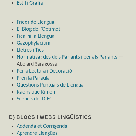
Estil i Grafia
Fricor de Llengua
El Blog de l'Optimot
Fica-hi la Llengua
Gazophylacium
Lletres i Tics
Normativa: des dels Parlants i per als Parlants
―
Abelard Saragossà
Per a Lectura i Decoració
Pren la Paraula
Qüestions Puntuals de Llengua
Raons que Rimen
Silencis del DIEC
D) BLOCS I WEBS LINGÜÍSTICS
Addenda et Corrigenda
Aprendre Llengües