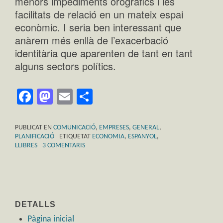
menors impediments orogràfics i les
facilitats de relació en un mateix espai
econòmic. I seria ben interessant que
anàrem més enllà de l’exacerbació
identitària que aparenten de tant en tant
alguns sectors polítics.
Facebook
Mastodon
Email
Comparteix
PUBLICAT EN
COMUNICACIÓ
,
EMPRESES
,
GENERAL
,
PLANIFICACIÓ
ETIQUETAT
ECONOMIA
,
ESPANYOL
,
LLIBRES
3 COMENTARIS
DETALLS
Pàgina inicial