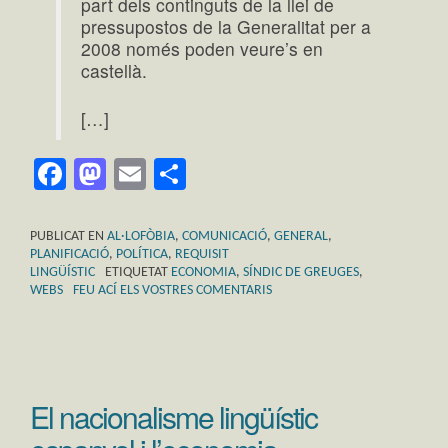
part dels continguts de la llei de
pressupostos de la Generalitat per a
2008 només poden veure’s en
castellà.
[…]
Facebook
Mastodon
Email
Comparteix
PUBLICAT EN
AL·LOFÒBIA
,
COMUNICACIÓ
,
GENERAL
,
PLANIFICACIÓ
,
POLÍTICA
,
REQUISIT
LINGÜÍSTIC
ETIQUETAT
ECONOMIA
,
SÍNDIC DE GREUGES
,
WEBS
FEU ACÍ ELS VOSTRES COMENTARIS
El nacionalisme lingüístic