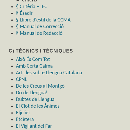
☛ Criteris
§ Critèria – IEC
§ Ésadir
§ Llibre d'estil de la CCMA
§ Manual de Correcció
§ Manual de Redacció
C) TÈCNICS I TÈCNIQUES
Això És Com Tot
Amb Certa Calma
Articles sobre Llengua Catalana
CPNL
De les Creus al Montgó
Do de Llengua!
Dubtes de Llengua
El Clot de les Ànimes
Eljuliet
Etcètera
El Vigilant del Far