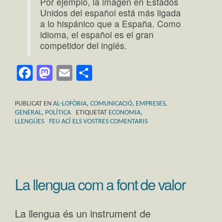
Por ejemplo, la imagen en Estados
Unidos del español está más ligada
a lo hispánico que a España. Como
idioma, el español es el gran
competidor del inglés.
Facebook
Mastodon
Email
Comparteix
PUBLICAT EN
AL·LOFÒBIA
,
COMUNICACIÓ
,
EMPRESES
,
GENERAL
,
POLÍTICA
ETIQUETAT
ECONOMIA
,
LLENGÜES
FEU ACÍ ELS VOSTRES COMENTARIS
La llengua com a font de valor
La llengua és un instrument de