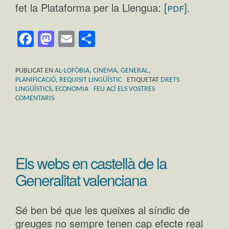
[pdf]
fet la Plataforma per la Llengua:
.
Facebook
Mastodon
Email
Comparteix
PUBLICAT EN
AL·LOFÒBIA
,
CINEMA
,
GENERAL
,
PLANIFICACIÓ
,
REQUISIT LINGÜÍSTIC
ETIQUETAT
DRETS
LINGÜÍSTICS
,
ECONOMIA
FEU ACÍ ELS VOSTRES
COMENTARIS
Els webs en castellà de la
Generalitat valenciana
Sé ben bé que les queixes al síndic de
greuges no sempre tenen cap efecte real