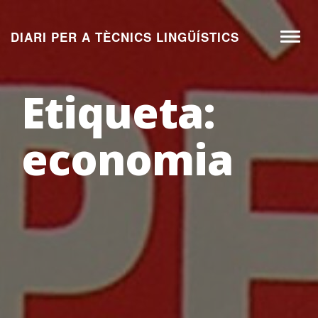
Aneu
al
DIARI PER A TÈCNICS LINGÜÍSTICS
Toggl
contingut
naviga
Etiqueta:
economia