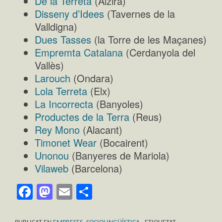
De la Terreta
(Alzira)
Disseny d’Idees
(Tavernes de la
Valldigna)
Dues Tasses
(la Torre de les Maçanes)
Empremta Catalana
(Cerdanyola del
Vallès)
Larouch
(Ondara)
Lola Terreta
(Elx)
La Incorrecta
(Banyoles)
Productes de la Terra
(Reus)
Rey Mono
(Alacant)
Timonet Wear
(Bocairent)
Unonou
(Banyeres de Mariola)
Vilaweb
(Barcelona)
Facebook
Mastodon
Email
Comparteix