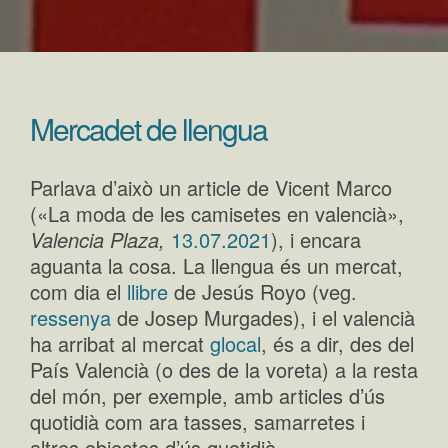
Mercadet de llengua
Parlava d’això un article de Vicent Marco
(«La moda de les camisetes en valencià»,
Valencia Plaza,
13.07.2021
), i encara
aguanta la cosa. La llengua és un mercat,
com dia el
llibre
de Jesús Royo (veg.
ressenya
de Josep Murgades), i el valencià
ha arribat al mercat
glocal
, és a dir, des del
País Valencià (o des de la voreta) a la resta
del món, per exemple, amb articles d’ús
quotidià com ara tasses, samarretes i
altres objectes d’ús quotidià.