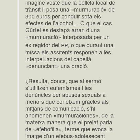
imagine vosté que la policia local de
trànsit li posa una «murmuració» de
300 euros per conduir sota els
efectes de l’alcohol… O que el cas
Gürtel es destapà arran d’una
«murmuració» interposada per un
pp
ex regidor del
, o que durant una
missa els assitents responen a les
interpel·lacions del capellà
«denunciant» una oració.
¿Resulta, doncs, que al sermó
s’utilitzen eufemismes i les
denúncies per abusos sexuals a
menors que coneixem gràcies als
mitjans de comunicació, s’hi
anomenen «murmuraciones», de la
mateixa manera que el prelat parla
de «efebofilia», terme que evoca la
imatge d’un efebus-adolesecent