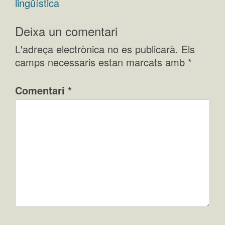
d'entrades
lingüística
Deixa un comentari
L'adreça electrònica no es publicarà.
Els
camps necessaris estan marcats amb
*
Comentari
*