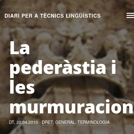
Aneu
al
DIARI PER A TÈCNICS LINGÜÍSTICS
T
contingut
n
La
pederàstia i
les
murmuracion
DT, 20.04.2010 -
DRET
,
GENERAL
,
TERMINOLOGIA