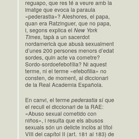
reguapo, que res té a veure amb la
imatge que evoca la paraula
«pederastia»? Aleshores, el papa,
quan era Ratzinguer, que no papa,
i, segons explica el
New York
Times
, tapà a un sacerdot
nordamericà que abusà sexualment
d’unes 200 persones menors d’edat
sordes, quin acte va cometre?
Sordo-sordoefebofília? Ni aquest
terme, ni el terme «efebofilia» no
consten, de moment, al diccionari
de la Real Academia Española.
En canvi, el terme
pederastia
sí que
el recull el diccionari de la RAE:
«Abuso sexual cometido con
niños», i resulta que els abusos
sexuals són un delicte inclòs al títol
VIII del capítol II (art. 181 al 183) de