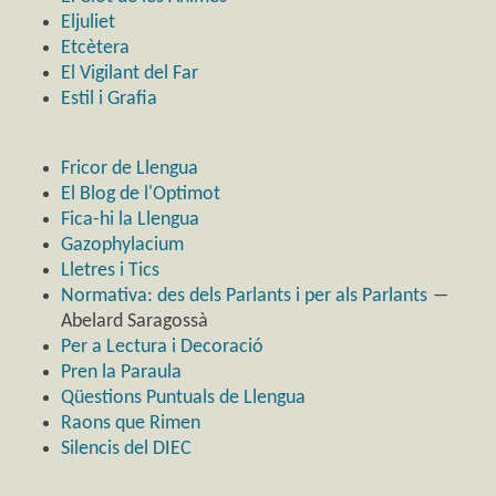
Eljuliet
Etcètera
El Vigilant del Far
Estil i Grafia
Fricor de Llengua
El Blog de l'Optimot
Fica-hi la Llengua
Gazophylacium
Lletres i Tics
Normativa: des dels Parlants i per als Parlants
―
Abelard Saragossà
Per a Lectura i Decoració
Pren la Paraula
Qüestions Puntuals de Llengua
Raons que Rimen
Silencis del DIEC