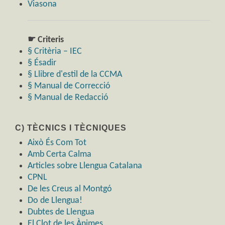
Viasona
☛ Criteris
§ Critèria – IEC
§ Ésadir
§ Llibre d'estil de la CCMA
§ Manual de Correcció
§ Manual de Redacció
C) TÈCNICS I TÈCNIQUES
Això És Com Tot
Amb Certa Calma
Articles sobre Llengua Catalana
CPNL
De les Creus al Montgó
Do de Llengua!
Dubtes de Llengua
El Clot de les Ànimes