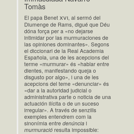
Tomàs
xvi
El papa Benet
, al sermó del
Diumenge de Rams, digué que Déu
dóna força per a «no dejarse
intimidar por las murmuraciones de
las opiniones dominantes». Segons
el diccionari de la Real Academia
Española, una de les acepcions del
terme «murmurar» és «hablar entre
dientes, manifestando queja o
disgusto por algo», i una de les
acepcions del teme «denunciar» és
«dar a la autoridad judicial o
administrativa parte o noticia de una
actuación ilícita o de un suceso
irregular». A través de senzills
exemples entendrem com la
sinonímia entre
denúncia
i
murmuració
resulta impossible: