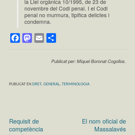
la Llei orgànica 10/1995, de 23 de
novembre del Codi penal. I el Codi
penal no murmura, tipifica delictes i
condemna.
Facebook
Mastodon
Email
Comparteix
Publicat per: Miquel Boronat Cogollos.
PUBLICAT EN
DRET
,
GENERAL
,
TERMINOLOGIA
Requisit de
El nom oficial de
Navegació
competència
Massalavés