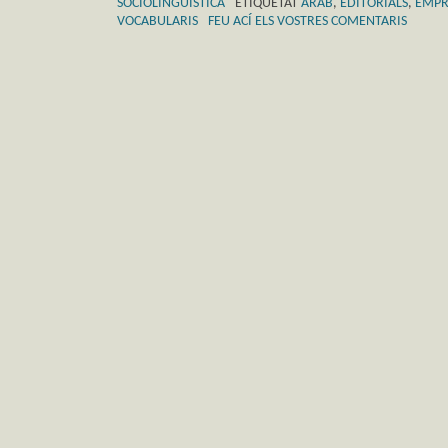
SOCIOLINGÜÍSTICA
ETIQUETAT
ÀRAB
,
EDITORIALS
,
EMPR
VOCABULARIS
FEU ACÍ ELS VOSTRES COMENTARIS