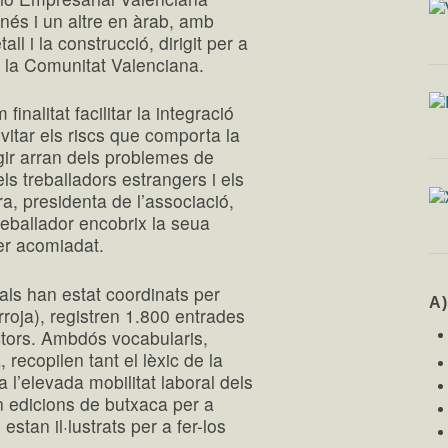
nés i un altre en àrab, amb
ll i la construcció, dirigit per a
a la Comunitat Valenciana.
finalitat facilitar la integració
evitar els riscs que comporta la
gir arran dels problemes de
ls treballadors estrangers i els
a, presidenta de l’associació,
reballador encobrix la seua
er acomiadat.
uals han estat coordinats per
A
rroja), registren 1.800 entrades
tors. Ambdós vocabularis,
, recopilen tant el lèxic de la
 l’elevada mobilitat laboral dels
n edicions de butxaca per a
 estan il·lustrats per a fer-los