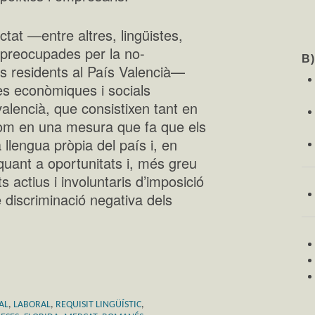
tat —entre altres, lingüistes,
 preocupades per la no-
B
ans residents al País Valencià—
es econòmiques i socials
 valencià, que consistixen tant en
 com en una mesura que fa que els
llengua pròpia del país i, en
quant a oportunitats i, més greu
 actius i involuntaris d’imposició
 discriminació negativa dels
AL
,
LABORAL
,
REQUISIT LINGÜÍSTIC
,