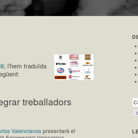
D
08
; l’hem traduïda
següent:
egrar treballadors
Ce
rios Valencianos
presentarà el
L
ció Empresarial Valenciana