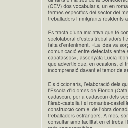
(CEV) dos vocabularis, un en roma
termes específics del sector del meta
treballadors immigrants residents 
Es tracta d’una iniciativa que té com 
sociolaboral d’estos treballadors i 
falta d’enteniment. «La idea va sor
comunicació entre detectats entre e
capatassos», assenyala Lucía Iborr
que advertix que, en ocasions, el t
incomprensió davant el temor de s
Els diccionaris, l’elaboració dels q
l’Escola d’Idiomes de Florida (Cata
cadascun, per a cadascun dels sec
l’àrab-castellà i el romanès-castellà
construcció com el de l’obra donada
treballadors estrangers. A més, só
consultar amb facilitat en el treball i
més comprensibles.