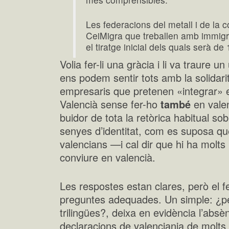
Les federacions del metall i de la 
CeiMigra que treballen amb immigra
el tiratge inicial dels quals serà d
Volia fer-li una gràcia i li va traure un 
ens podem sentir tots amb la solidar
empresaris que pretenen «integrar» e
Valencià sense fer-ho
també
en valen
buidor de tota la retòrica habitual sob
senyes d’identitat, com es suposa que
valencians —i cal dir que hi ha molts
conviure en valencià.
Les respostes estan clares, però el f
preguntes adequades. Un simple: ¿pe
trilingües?, deixa en evidència l’absèn
declaracions de valenciania de molts 