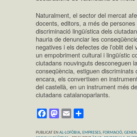
Naturalment, el sector del mercat afec
docents, editors, a més de persones
discriminació lingüística dels ciutad
hauria de denunciar les conseqüènci
negatives i els defectes de l’oblit del
un empobriment cultural i lingüístic
ciutadans nouvinguts desconeguen la 
conseqüència, estiguen discriminats 
encara, els convertixen en instruments
del castellà, en un instrument més de
ciutadans catalanoparlants.
Facebook
Mastodon
Email
Comparteix
PUBLICAT EN
AL·LOFÒBIA
,
EMPRESES
,
FORMACIÓ
,
GENER