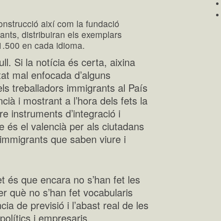
construcció així com la fundació
nts, distribuiran els exemplars
e 1.500 en cada idioma.
ull. Si la notícia és certa, aixina
itat mal enfocada d’alguns
ls treballadors immigrants al País
cià i mostrant a l’hora dels fets la
re instruments d’integració i
 és el valencià per als ciutadans
 immigrants que saben viure i
et és que encara no s’han fet les
r què no s’han fet vocabularis
cia de previsió i l’abast real de les
polítics i empresaris.