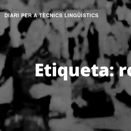
Aneu
al
DIARI PER A TÈCNICS LINGÜÍSTICS
contingut
Etiqueta:
r