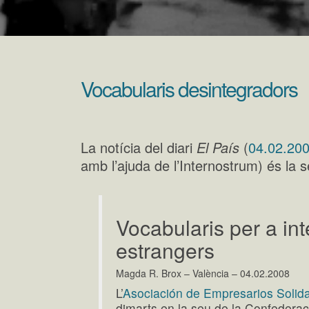
Vocabularis desintegradors
La notícia del diari
El País
(
04.02.20
amb l’ajuda de l’Internostrum) és la 
Vocabularis per a int
estrangers
Magda R. Brox – València – 04.02.2008
L’
Asociación de Empresarios Solida
dimarts en la seu de la Confedera