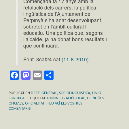
Començada fa 17 anys amb la
retolació dels carrers, la política
lingüística de l’Ajuntament de
Perpinyà s’ha anat desenvolupant,
sobretot en l’àmbit cultural i
educatiu. Una política que, segons
l’alcalde, ja ha donat bons resultats i
que continuarà.
Font: 3cat24.cat
(11-6-2010)
Facebook
Mastodon
Email
Comparteix
PUBLICAT EN
DRET
,
GENERAL
,
SOCIOLINGÜÍSTICA
,
UNIÓ
EUROPEA
ETIQUETAT
ADMINISTRACIÓ LOCAL
,
LLENGÜES
OFICIALS
,
OFICIALITAT
FEU ACÍ ELS VOSTRES
COMENTARIS