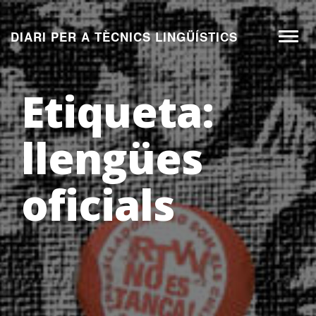
Aneu
al
DIARI PER A TÈCNICS LINGÜÍSTICS
Toggl
contingut
naviga
Etiqueta:
llengües
oficials