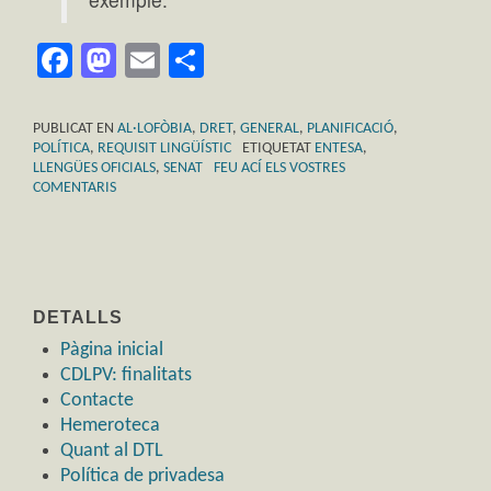
Facebook
Mastodon
Email
Comparteix
PUBLICAT EN
AL·LOFÒBIA
,
DRET
,
GENERAL
,
PLANIFICACIÓ
,
POLÍTICA
,
REQUISIT LINGÜÍSTIC
ETIQUETAT
ENTESA
,
LLENGÜES OFICIALS
,
SENAT
FEU ACÍ ELS VOSTRES
COMENTARIS
DETALLS
Pàgina inicial
CDLPV: finalitats
Contacte
Hemeroteca
Quant al DTL
Política de privadesa