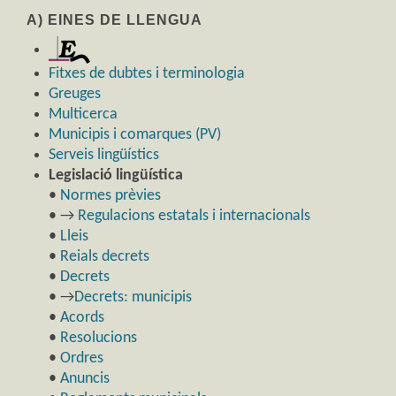
A) EINES DE LLENGUA
Fitxes de dubtes i terminologia
Greuges
Multicerca
Municipis i comarques (PV)
Serveis lingüístics
Legislació lingüística
•
Normes prèvies
• →
Regulacions estatals i internacionals
•
Lleis
•
Reials decrets
•
Decrets
• →
Decrets: municipis
•
Acords
•
Resolucions
•
Ordres
•
Anuncis