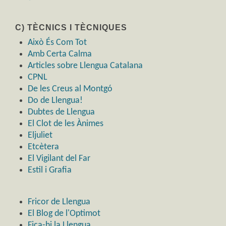
C) TÈCNICS I TÈCNIQUES
Això És Com Tot
Amb Certa Calma
Articles sobre Llengua Catalana
CPNL
De les Creus al Montgó
Do de Llengua!
Dubtes de Llengua
El Clot de les Ànimes
Eljuliet
Etcètera
El Vigilant del Far
Estil i Grafia
Fricor de Llengua
El Blog de l'Optimot
Fica-hi la Llengua