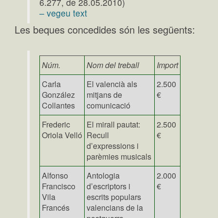
6.277, de 28.05.2010)
– vegeu text
Les beques concedides són les següents:
Núm.
Nom del treball
Import
Carla
El valencià als
2.500
González
mitjans de
€
Collantes
comunicació
Frederic
El mirall pautat:
2.500
Oriola Velló
Recull
€
d’expressions i
parèmies musicals
Alfonso
Antologia
2.000
Francisco
d’escriptors i
€
Vila
escrits populars
Francés
valencians de la