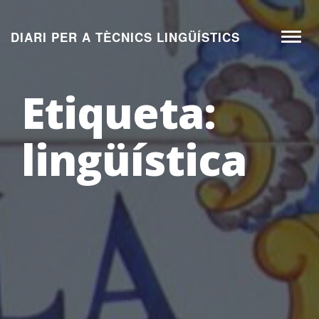
Aneu
al
DIARI PER A TÈCNICS LINGÜÍSTICS
Toggl
contingut
naviga
Etiqueta:
lingüística