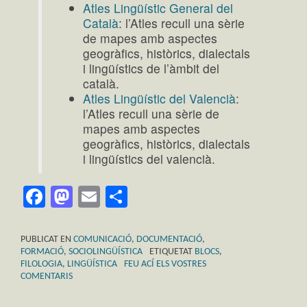
Atles Lingüístic General del
Català
: l’Atles recull una sèrie
de mapes amb aspectes
geogràfics, històrics, dialectals
i lingüístics de l’àmbit del
català.
Atles Lingüístic del Valencià
:
l’Atles recull una sèrie de
mapes amb aspectes
geogràfics, històrics, dialectals
i lingüístics del valencià.
Facebook
Mastodon
Email
Comparteix
PUBLICAT EN
COMUNICACIÓ
,
DOCUMENTACIÓ
,
FORMACIÓ
,
SOCIOLINGÜÍSTICA
ETIQUETAT
BLOCS
,
FILOLOGIA
,
LINGÜÍSTICA
FEU ACÍ ELS VOSTRES
COMENTARIS