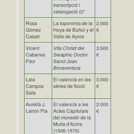
transcripció i
catalogació (I)*
Rosa
La toponimia de la
2.000
Gómez
Hoya de Buñol y el
€
Casañ
Valle de Ayora
Vicent
Vita Christi del
3.500
Cabanes
Seraphic Doctor
€
Fitor
Sanct Joan
Bonaventura
Laia
El valencià en les
3.000
Campos
sèries de ficció
€
Sala
Aurelià J.
El valencià a les
2.000
Lairón Pla
Actes Capitulars
€
del monestir de la
Murta d’Alzira
(1506-1579)