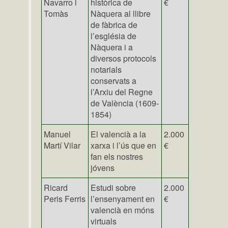
Navarro i
històrica de
€
Tomàs
Nàquera al llibre
de fàbrica de
l’església de
Nàquera i a
diversos protocols
notarials
conservats a
l’Arxiu del Regne
de València (1609-
1854)
Manuel
El valencià a la
2.000
Martí Vilar
xarxa i l’ús que en
€
fan els nostres
jóvens
Ricard
Estudi sobre
2.000
Peris Ferris
l’ensenyament en
€
valencià en móns
virtuals