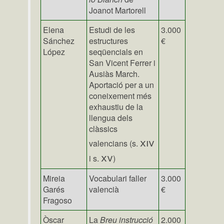
Joanot Martorell
Elena
Estudi de les
3.000
Sánchez
estructures
€
López
seqüencials en
San Vicent Ferrer i
Ausiàs March.
Aportació per a un
coneixement més
exhaustiu de la
llengua dels
clàssics
xiv
valencians (s.
xv
i s.
)
Mireia
Vocabulari faller
3.000
Garés
valencià
€
Fragoso
Òscar
La
Breu instrucció
2.000