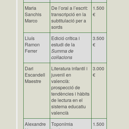
Maria
De l’oral a l’escrit:
1.500
Sanchis
transcripció en la
€
Marco
subtitulació per a
sords
Lluís
Edició crítica i
3.500
Ramon
estudi de la
€
Ferrer
Summa de
coŀlacions
Dari
Literatura infantil i
3.000
Escandell
juvenil en
€
Maestre
valencià:
prospecció de
tendències i hàbits
de lectura en el
sistema educatiu
valencià
Alexandre
Toponímia
1.500