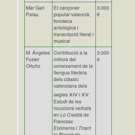
Mar Garí
El cançoner
3.000
Palau
popular valencià:
€
fonoteca
antològica i
transcripció literal i
musical
M. Ángeles
Contribució a la
3.000
Fuster
millora del
€
Ortuño
coneixement de la
llengua literària
dels clàssic
valencians dels
xiv
xv
segles
i
:
Estudi de les
locucions verbals
en
Lo Crestià
de
Francesc
Eiximenis i
Tirant
lo Blanch
de