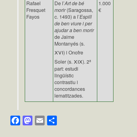
Rafael
De l’
Art de bé
1.000
Fresquet
morir
(Saragossa,
€
Fayos
c. 1493) a l’
Espill
de ben viure i per
ajudar a ben morir
de Jaime
Montanyés (s.
xvi
) i Onofre
xix
Soler (s.
). 2ª
part: estudi
lingüístic
contrastiu i
concordances
lematitzades.
Facebook
Mastodon
Email
Comparteix