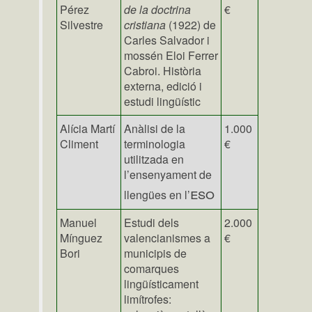
Pérez
de la doctrina
€
Silvestre
cristiana
(1922) de
Carles Salvador i
mossén Eloi Ferrer
Cabroi. Història
externa, edició i
estudi lingüístic
Alícia Martí
Anàlisi de la
1.000
Climent
terminologia
€
utilitzada en
l’ensenyament de
eso
llengües en l’
Manuel
Estudi dels
2.000
Mínguez
valencianismes a
€
Bori
municipis de
comarques
lingüísticament
limítrofes: