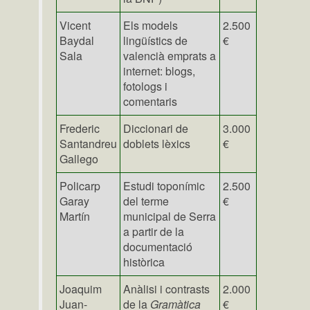
Vicent
Els models
2.500
Baydal
lingüístics de
€
Sala
valencià emprats a
internet: blogs,
fotologs i
comentaris
Frederic
Diccionari de
3.000
Santandreu
doblets lèxics
€
Gallego
Policarp
Estudi toponímic
2.500
Garay
del terme
€
Martín
municipal de Serra
a partir de la
documentació
històrica
Joaquim
Anàlisi i contrasts
2.000
Juan-
de la
Gramàtica
€