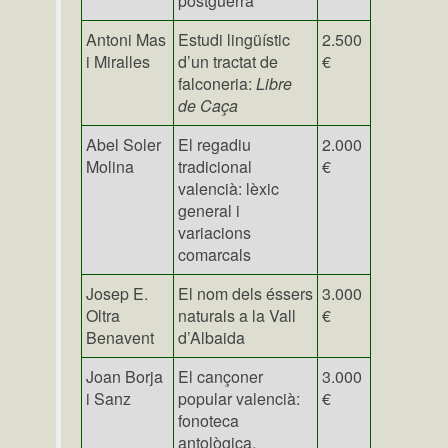
postguerra
Antoni Mas
Estudi lingüístic
2.500
i Miralles
d’un tractat de
€
falconeria:
Libre
de Caça
Abel Soler
El regadiu
2.000
Molina
tradicional
€
valencià: lèxic
general i
variacions
comarcals
Josep E.
El nom dels éssers
3.000
Oltra
naturals a la Vall
€
Benavent
d’Albaida
Joan Borja
El cançoner
3.000
i Sanz
popular valencià:
€
fonoteca
antològica,