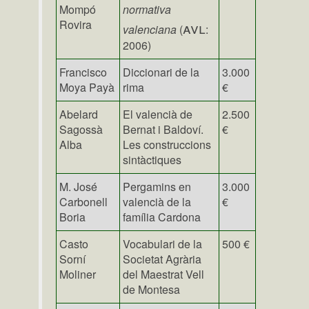
Mompó
normativa
Rovira
avl
valenciana
(
:
2006)
Francisco
Diccionari de la
3.000
Moya Payà
rima
€
Abelard
El valencià de
2.500
Sagossà
Bernat i Baldoví.
€
Alba
Les construccions
sintàctiques
M. José
Pergamins en
3.000
Carbonell
valencià de la
€
Boria
família Cardona
Casto
Vocabulari de la
500 €
Sorní
Societat Agrària
Moliner
del Maestrat Vell
de Montesa