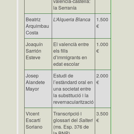
valencià-castellà:
la Serranía
Beatriz
L’Alqueria Blanca
1.500
Arquimbau
€
Costa
Joaquín
El valencià entre
1.000
Sarrión
els fills
€
Esteve
d’immigrants en
edat escolar
Josep
Estudi de
2.000
Alandete
l’estàndard oral en
€
Mayor
una societat entre
la substitució i la
revernacularització
Vicent
Transcripció i
3.500
Escartí
glossari del
Salteri
€
Soriano
(ms. Esp. 376 de
la BNP)