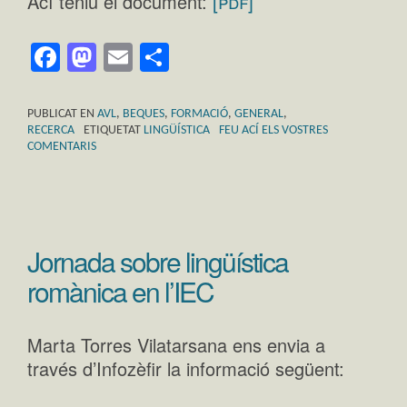
[pdf]
Ací teniu el document:
Facebook
Mastodon
Email
Comparteix
PUBLICAT EN
AVL
,
BEQUES
,
FORMACIÓ
,
GENERAL
,
RECERCA
ETIQUETAT
LINGÜÍSTICA
FEU ACÍ ELS VOSTRES
COMENTARIS
Jornada sobre lingüística
romànica en l’IEC
Marta Torres Vilatarsana ens envia a
través d’Infozèfir la informació següent: