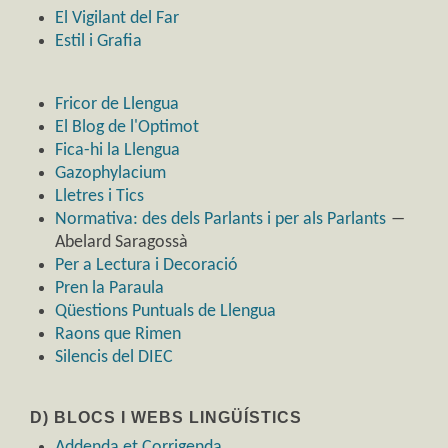
El Vigilant del Far
Estil i Grafia
Fricor de Llengua
El Blog de l'Optimot
Fica-hi la Llengua
Gazophylacium
Lletres i Tics
Normativa: des dels Parlants i per als Parlants
―
Abelard Saragossà
Per a Lectura i Decoració
Pren la Paraula
Qüestions Puntuals de Llengua
Raons que Rimen
Silencis del DIEC
D) BLOCS I WEBS LINGÜÍSTICS
Addenda et Corrigenda