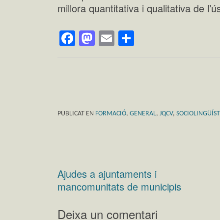
millora quantitativa i qualitativa de l’ú
Facebook
Mastodon
Email
Comparteix
PUBLICAT EN
FORMACIÓ
,
GENERAL
,
JQCV
,
SOCIOLINGÜÍST
Ajudes a ajuntaments i
Navegació
mancomunitats de municipis
d'entrades
Deixa un comentari