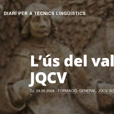
Aneu
al
DIARI PER A TÈCNICS LINGÜÍSTICS
contingut
L’ús del val
JQCV
DJ, 29.05.2008 -
FORMACIÓ
,
GENERAL
,
JQCV
,
SO