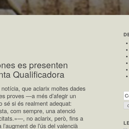
D
ones es presenten
nta Qualificadora
notícia, que aclarix moltes dades
 les proves —a més d’afegir un
Ce
o sé si és realment adequat:
esta, com sempre, una atenció
tats.»—, no aclarix, però, fins a
L
a l’augment de l’ús del valencià