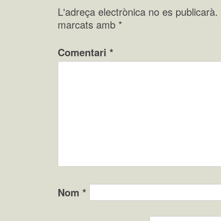
L'adreça electrònica no es publicarà.
marcats amb
*
Comentari
*
Nom
*