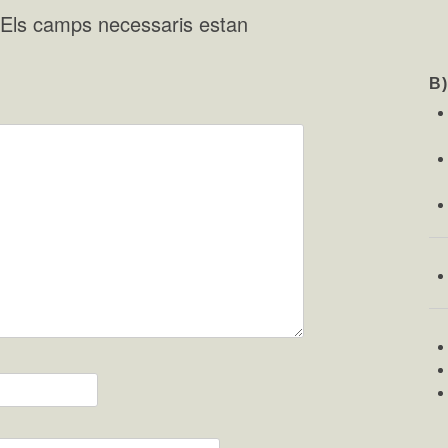
Els camps necessaris estan
B