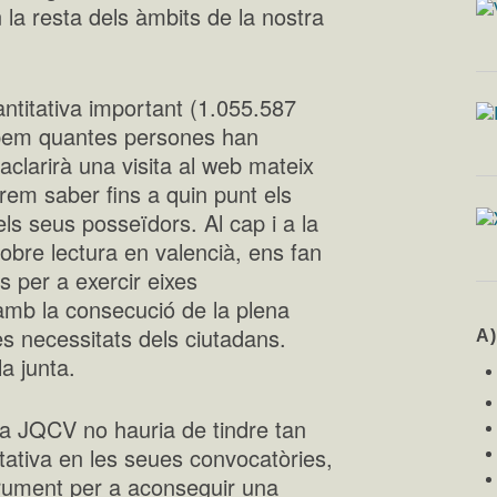
 la resta dels àmbits de la nostra
ntitativa important (1.055.587
bem quantes persones han
clarirà una visita al web mateix
em saber fins a quin punt els
els seus posseïdors. Al cap i a la
i sobre lectura en valencià, ens fan
 per a exercir eixes
b la consecució de la plena
les necessitats dels ciutadans.
A
la junta.
 la JQCV no hauria de tindre tan
titativa en les seues convocatòries,
trument per a aconseguir una