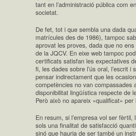
tant en l’administració pública com en
societat.
De fet, tot i que sembla una dada qua
matrícules des de 1986), tampoc sa
aprovat les proves, dada que no ens a
de la JQCV. En eixe web tampoc podr
certificats satisfan les expectatives d
fi, les dades sobre l’ús oral, l’escrit 
pensar indirectament que les ocasions
competències no van compassades am
disponibilitat lingüística respecte de 
Però això no apareix «qualificat» per 
En resum, si l’empresa vol ser fèrtil,
sols una finalitat de satisfacció quan
sinó que hauria de ser també un ins