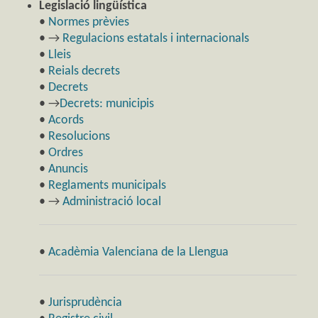
Legislació lingüística
•
Normes prèvies
• →
Regulacions estatals i internacionals
•
Lleis
•
Reials decrets
•
Decrets
• →
Decrets: municipis
•
Acords
•
Resolucions
•
Ordres
•
Anuncis
•
Reglaments municipals
• →
Administració local
•
Acadèmia Valenciana de la Llengua
•
Jurisprudència