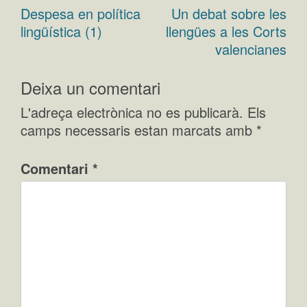
Despesa en política
Un debat sobre les
Navegació
lingüística (1)
llengües a les Corts
d'entrades
valencianes
Deixa un comentari
L'adreça electrònica no es publicarà.
Els
camps necessaris estan marcats amb
*
Comentari
*