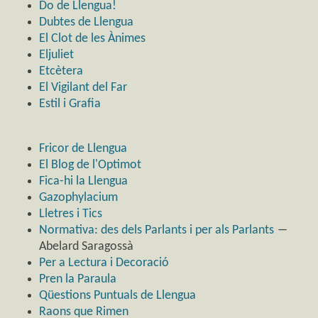
Do de Llengua!
Dubtes de Llengua
El Clot de les Ànimes
Eljuliet
Etcètera
El Vigilant del Far
Estil i Grafia
Fricor de Llengua
El Blog de l'Optimot
Fica-hi la Llengua
Gazophylacium
Lletres i Tics
Normativa: des dels Parlants i per als Parlants
―
Abelard Saragossà
Per a Lectura i Decoració
Pren la Paraula
Qüestions Puntuals de Llengua
Raons que Rimen