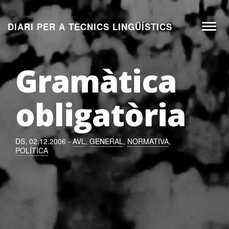
Aneu
al
DIARI PER A TÈCNICS LINGÜÍSTICS
Toggl
contingut
naviga
Gramàtica
obligatòria
DS, 02.12.2006 -
AVL
,
GENERAL
,
NORMATIVA
,
POLÍTICA