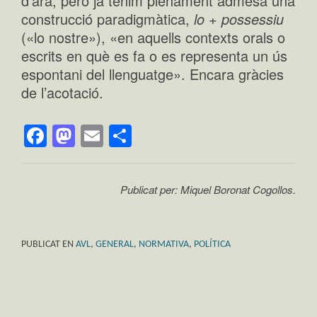
d’ara, però ja tenim plenament admesa una
construcció paradigmàtica,
lo + possessiu
(«lo nostre»), «en aquells contexts orals o
escrits en què es fa o es representa un ús
espontani del llenguatge». Encara gràcies
de l’acotació.
Facebook
Mastodon
Email
Comparteix
Publicat per: Miquel Boronat Cogollos.
PUBLICAT EN
AVL
,
GENERAL
,
NORMATIVA
,
POLÍTICA