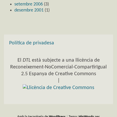
setembre 2006
(3)
desembre 2001
(1)
Política de privadesa
El
DTL
està subjecte a una llicència de
Reconeixement-NoComercial-CompartirIgual
2.5 Espanya de Creative Commons
|
Amb la tecnologia de
WordPress
|
Tema:
HipWords
per