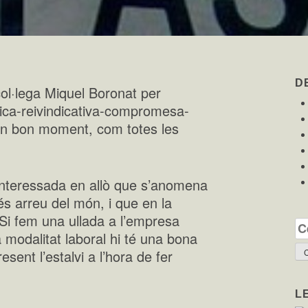
D
 col·lega Miquel Boronat per
stica-reivindicativa-compromesa-
un bon moment, com totes les
interessada en allò que s’anomena
s arreu del món, i que en la
. Si fem una ullada a l’empresa
Ce
 modalitat laboral hi té una bona
sent l’estalvi a l’hora de fer
L