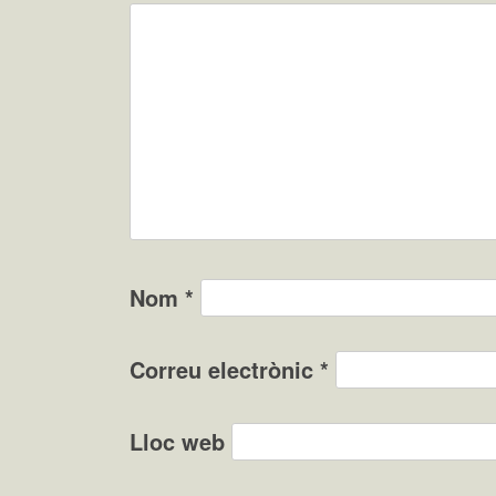
Nom
*
Correu electrònic
*
Lloc web