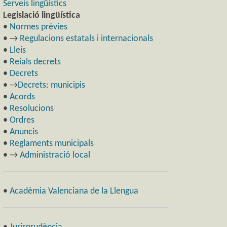
Serveis lingüístics
Legislació lingüística
•
Normes prèvies
• →
Regulacions estatals i internacionals
•
Lleis
•
Reials decrets
•
Decrets
• →
Decrets: municipis
•
Acords
•
Resolucions
•
Ordres
•
Anuncis
•
Reglaments municipals
• →
Administració local
•
Acadèmia Valenciana de la Llengua