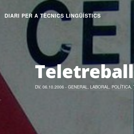
Aneu
al
DIARI PER A TÈCNICS LINGÜÍSTICS
contingut
Teletreball
DV, 06.10.2006 -
GENERAL
,
LABORAL
,
POLÍTICA
,