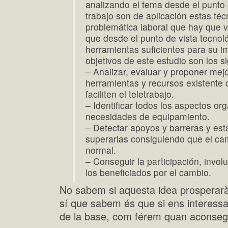
analizando el tema desde el punto
trabajo son de aplicación estas téc
problemática laboral que hay que v
que desde el punto de vista tecnol
herramientas suficientes para su i
objetivos de este estudio son los s
– Analizar, evaluar y proponer mej
herramientas y recursos existente 
faciliten el teletrabajo.
– Identificar todos los aspectos or
necesidades de equipamiento.
– Detectar apoyos y barreras y es
superarlas consiguiendo que el c
normal.
– Conseguir la participación, invo
los beneficiados por el cambio.
No sabem si aquesta idea prosperarà 
sí que sabem és que si ens interessa
de la base, com férem quan aconseguí