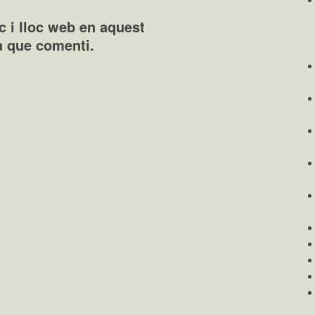
c i lloc web en aquest
a que comenti.