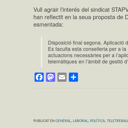
Vull agrair l’interés del sindicat STAP
han reflectit en la seua proposta de 
esmentada:
Disposició final segona. Aplicació
Es faculta esta conselleria per a la 
actuacions necessàries per a l’apli
telemàtiques en l’àmbit de gestió d
Facebook
Mastodon
Email
Comparteix
PUBLICAT EN
GENERAL
,
LABORAL
,
POLÍTICA
,
TELETREBAL