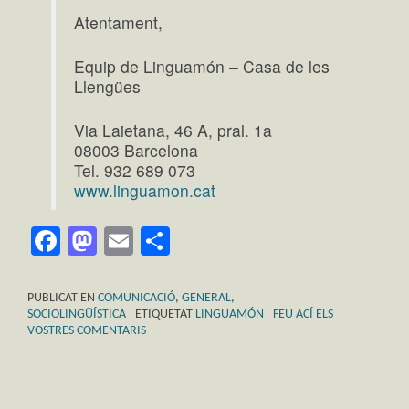
Atentament,
Equip de Linguamón – Casa de les
Llengües
Via Laietana, 46 A, pral. 1a
08003 Barcelona
Tel. 932 689 073
www.linguamon.cat
Facebook
Mastodon
Email
Comparteix
PUBLICAT EN
COMUNICACIÓ
,
GENERAL
,
SOCIOLINGÜÍSTICA
ETIQUETAT
LINGUAMÓN
FEU ACÍ ELS
VOSTRES COMENTARIS