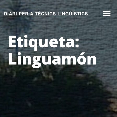
Aneu
al
DIARI PER A TÈCNICS LINGÜÍSTICS
Toggl
contingut
naviga
Etiqueta:
Linguamón