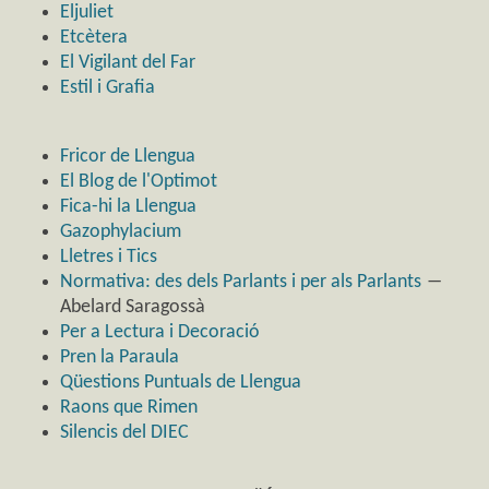
Eljuliet
Etcètera
El Vigilant del Far
Estil i Grafia
Fricor de Llengua
El Blog de l'Optimot
Fica-hi la Llengua
Gazophylacium
Lletres i Tics
Normativa: des dels Parlants i per als Parlants
―
Abelard Saragossà
Per a Lectura i Decoració
Pren la Paraula
Qüestions Puntuals de Llengua
Raons que Rimen
Silencis del DIEC