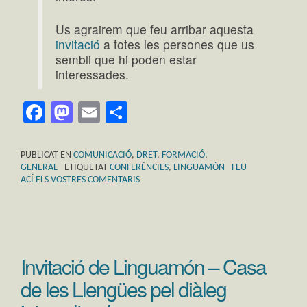
Us agrairem que feu arribar aquesta
invitació
a totes les persones que us
sembli que hi poden estar
interessades.
Facebook
Mastodon
Email
Comparteix
PUBLICAT EN
COMUNICACIÓ
,
DRET
,
FORMACIÓ
,
GENERAL
ETIQUETAT
CONFERÈNCIES
,
LINGUAMÓN
FEU
ACÍ ELS VOSTRES COMENTARIS
Invitació de Linguamón – Casa
de les Llengües pel diàleg