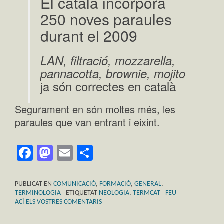
El català incorpora
250 noves paraules
durant el 2009
LAN, filtració, mozzarella,
pannacotta, brownie, mojito
ja són correctes en català
Segurament en són moltes més, les
paraules que van entrant i eixint.
Facebook
Mastodon
Email
Comparteix
PUBLICAT EN
COMUNICACIÓ
,
FORMACIÓ
,
GENERAL
,
TERMINOLOGIA
ETIQUETAT
NEOLOGIA
,
TERMCAT
FEU
ACÍ ELS VOSTRES COMENTARIS