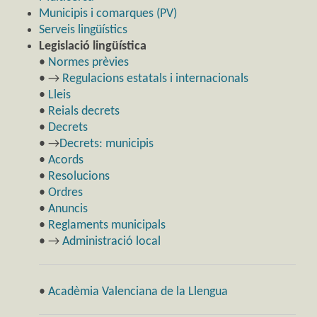
Municipis i comarques (PV)
Serveis lingüístics
Legislació lingüística
•
Normes prèvies
• →
Regulacions estatals i internacionals
•
Lleis
•
Reials decrets
•
Decrets
• →
Decrets: municipis
•
Acords
•
Resolucions
•
Ordres
•
Anuncis
•
Reglaments municipals
• →
Administració local
•
Acadèmia Valenciana de la Llengua