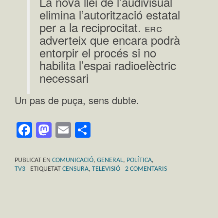
La nova llei de l’audivisual
elimina l’autorització estatal
per a la reciprocitat.
erc
adverteix que encara podrà
entorpir el procés si no
habilita l’espai radioelèctric
necessari
Un pas de puça, sens dubte.
Facebook
Mastodon
Email
Comparteix
PUBLICAT EN
COMUNICACIÓ
,
GENERAL
,
POLÍTICA
,
TV3
ETIQUETAT
CENSURA
,
TELEVISIÓ
2 COMENTARIS