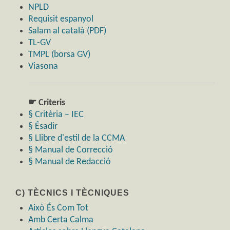
NPLD
Requisit espanyol
Salam al català (PDF)
TL-GV
TMPL (borsa GV)
Viasona
☛ Criteris
§ Critèria – IEC
§ Ésadir
§ Llibre d'estil de la CCMA
§ Manual de Correcció
§ Manual de Redacció
C) TÈCNICS I TÈCNIQUES
Això És Com Tot
Amb Certa Calma