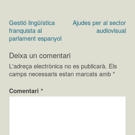
Gestió lingüística
Ajudes per al sector
Navegació
franquista al
audiovisual
d'entrades
parlament espanyol
Deixa un comentari
L'adreça electrònica no es publicarà.
Els
camps necessaris estan marcats amb
*
Comentari
*