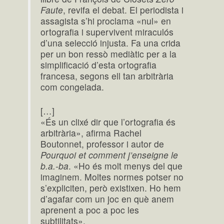
Faute
, revifa el debat. El periodista i
assagista s’hi proclama «nul» en
ortografia i supervivent miraculós
d’una selecció injusta. Fa una crida
per un bon ressò mediàtic per a la
simplificació d’esta ortografia
francesa, segons ell tan arbitrària
com congelada.
[…]
«És un clixé dir que l’ortografia és
arbitrària», afirma Rachel
Boutonnet, professor i autor de
Pourquoi et comment j’enseigne le
b.a.-ba
. «Ho és molt menys del que
imaginem. Moltes normes potser no
s’expliciten, però existixen. Ho hem
d’agafar com un joc en què anem
aprenent a poc a poc les
subtilitats».