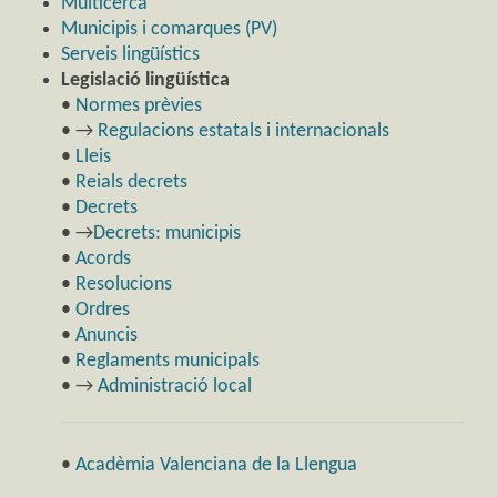
Multicerca
Municipis i comarques (PV)
Serveis lingüístics
Legislació lingüística
•
Normes prèvies
• →
Regulacions estatals i internacionals
•
Lleis
•
Reials decrets
•
Decrets
• →
Decrets: municipis
•
Acords
•
Resolucions
•
Ordres
•
Anuncis
•
Reglaments municipals
• →
Administració local
•
Acadèmia Valenciana de la Llengua