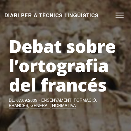
Aneu
al
DIARI PER A TÈCNICS LINGÜÍSTICS
Toggl
contingut
naviga
Debat sobre
l’ortografia
del francés
DL, 07.09.2009 -
ENSENYAMENT
,
FORMACIÓ
,
FRANCÉS
,
GENERAL
,
NORMATIVA