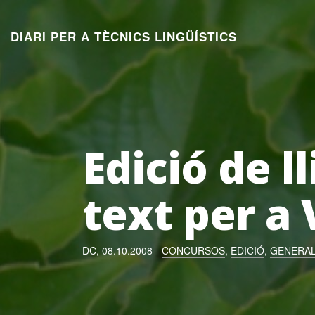
Aneu
al
DIARI PER A TÈCNICS LINGÜÍSTICS
contingut
Edició de l
text per a
DC, 08.10.2008 -
CONCURSOS
,
EDICIÓ
,
GENERA