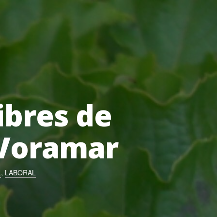
libres de
 Voramar
L
,
LABORAL