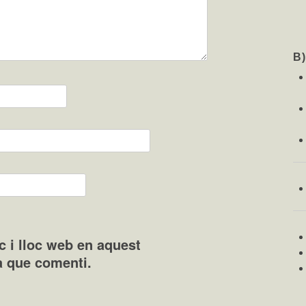
B
c i lloc web en aquest
a que comenti.