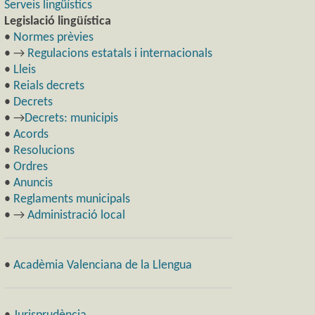
Serveis lingüístics
Legislació lingüística
•
Normes prèvies
• →
Regulacions estatals i internacionals
•
Lleis
•
Reials decrets
•
Decrets
• →
Decrets: municipis
•
Acords
•
Resolucions
•
Ordres
•
Anuncis
•
Reglaments municipals
• →
Administració local
•
Acadèmia Valenciana de la Llengua