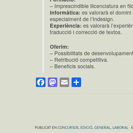
– Imprescindible llicenciatura en fi
Informàtica:
es valorarà el domini
especialment de l’Indesign.
Experiència:
es valorarà l’experièn
traducció i correcció de textos.
Oferim:
– Possibilitats de desenvolupament
– Retribució competitiva.
– Beneficis socials.
Facebook
Mastodon
Email
Comparteix
PUBLICAT EN
CONCURSOS
,
EDICIÓ
,
GENERAL
,
LABORAL