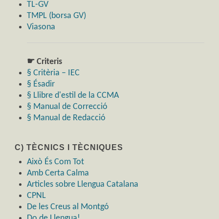
TL-GV
TMPL (borsa GV)
Viasona
☛ Criteris
§ Critèria – IEC
§ Ésadir
§ Llibre d'estil de la CCMA
§ Manual de Correcció
§ Manual de Redacció
C) TÈCNICS I TÈCNIQUES
Això És Com Tot
Amb Certa Calma
Articles sobre Llengua Catalana
CPNL
De les Creus al Montgó
Do de Llengua!