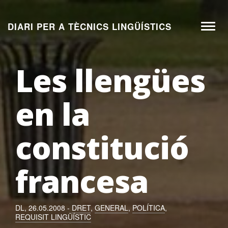
Aneu
al
DIARI PER A TÈCNICS LINGÜÍSTICS
Toggl
contingut
naviga
Les llengües
en la
constitució
francesa
DL, 26.05.2008 -
DRET
,
GENERAL
,
POLÍTICA
,
REQUISIT LINGÜÍSTIC