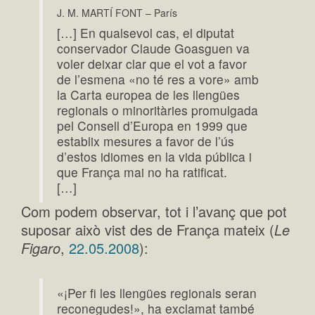
J. M. MARTÍ FONT – París
[…] En qualsevol cas, el diputat
conservador Claude Goasguen va
voler deixar clar que el vot a favor
de l’esmena «no té res a vore» amb
la Carta europea de les llengües
regionals o minoritàries promulgada
pel Consell d’Europa en 1999 que
establix mesures a favor de l’ús
d’estos idiomes en la vida pública i
que França mai no ha ratificat.
[…]
Com podem observar, tot i l’avanç que pot
suposar això vist des de França mateix (
Le
Figaro
,
22.05.2008
):
«¡Per fi les llengües regionals seran
reconegudes!», ha exclamat també