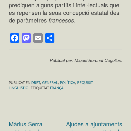
prediquen alguns partits i intel·lectuals que
es repensen la seua concepció estatal des
de paràmetres
francesos
.
Facebook
Mastodon
Email
Comparteix
Publicat per: Miquel Boronat Cogollos.
PUBLICAT EN
DRET
,
GENERAL
,
POLÍTICA
,
REQUISIT
LINGÜÍSTIC
ETIQUETAT
FRANÇA
Màrius Serra
Ajudes a ajuntaments
Navegació