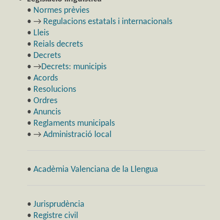
•
Normes prèvies
• →
Regulacions estatals i internacionals
•
Lleis
•
Reials decrets
•
Decrets
• →
Decrets: municipis
•
Acords
•
Resolucions
•
Ordres
•
Anuncis
•
Reglaments municipals
• →
Administració local
•
Acadèmia Valenciana de la Llengua
•
Jurisprudència
•
Registre civil