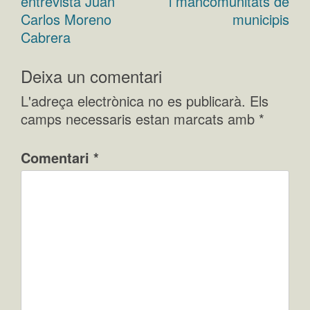
entrevista Juan
i mancomunitats de
d'entrades
Carlos Moreno
municipis
Cabrera
Deixa un comentari
L'adreça electrònica no es publicarà.
Els
camps necessaris estan marcats amb
*
Comentari
*