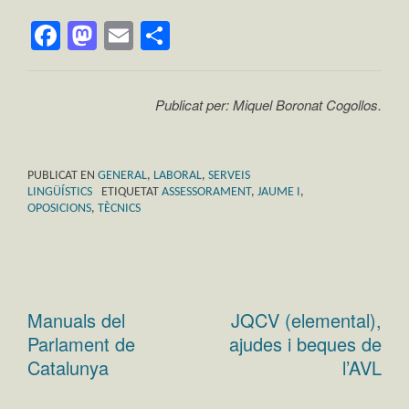
Facebook
Mastodon
Email
Comparteix
Publicat per: Miquel Boronat Cogollos.
PUBLICAT EN
GENERAL
,
LABORAL
,
SERVEIS
LINGÜÍSTICS
ETIQUETAT
ASSESSORAMENT
,
JAUME I
,
OPOSICIONS
,
TÈCNICS
Manuals del
JQCV (elemental),
Navegació
Parlament de
ajudes i beques de
d'entrades
Catalunya
l’AVL