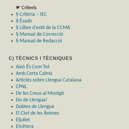
☛ Criteris
§ Critèria – IEC
§ Ésadir
§ Llibre d'estil de la CCMA
§ Manual de Correcció
§ Manual de Redacció
C) TÈCNICS I TÈCNIQUES
Això És Com Tot
Amb Certa Calma
Articles sobre Llengua Catalana
CPNL
De les Creus al Montgó
Do de Llengua!
Dubtes de Llengua
El Clot de les Ànimes
Eljuliet
Etcètera