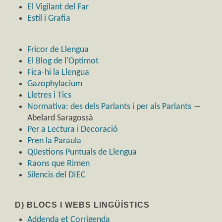
El Vigilant del Far
Estil i Grafia
Fricor de Llengua
El Blog de l'Optimot
Fica-hi la Llengua
Gazophylacium
Lletres i Tics
Normativa: des dels Parlants i per als Parlants
―
Abelard Saragossà
Per a Lectura i Decoració
Pren la Paraula
Qüestions Puntuals de Llengua
Raons que Rimen
Silencis del DIEC
D) BLOCS I WEBS LINGÜÍSTICS
Addenda et Corrigenda