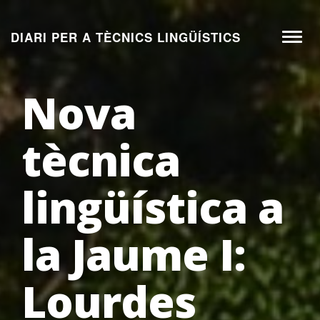
Aneu
al
DIARI PER A TÈCNICS LINGÜÍSTICS
Toggl
contingut
naviga
Nova
tècnica
lingüística a
la Jaume I:
Lourdes