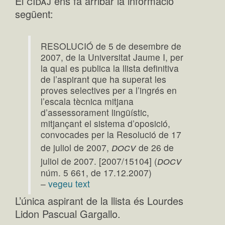
cidaj
El
ens fa arribar la informació
següent:
RESOLUCIÓ de 5 de desembre de
2007, de la Universitat Jaume I, per
la qual es publica la llista definitiva
de l’aspirant que ha superat les
proves selectives per a l’ingrés en
l’escala tècnica mitjana
d’assessorament lingüístic,
mitjançant el sistema d’oposició,
convocades per la Resolució de 17
docv
de juliol de 2007,
de 26 de
docv
juliol de 2007. [2007/15104] (
núm. 5 661, de 17.12.2007)
–
vegeu text
L’única aspirant de la llista és Lourdes
Lidon Pascual Gargallo.