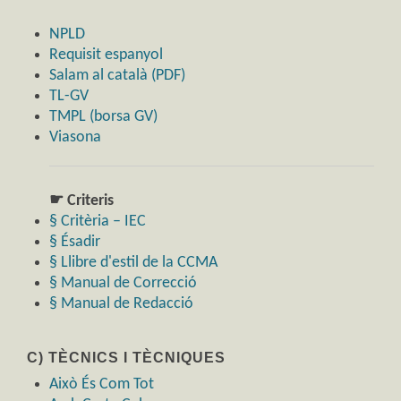
NPLD
Requisit espanyol
Salam al català (PDF)
TL-GV
TMPL (borsa GV)
Viasona
☛ Criteris
§ Critèria – IEC
§ Ésadir
§ Llibre d'estil de la CCMA
§ Manual de Correcció
§ Manual de Redacció
C) TÈCNICS I TÈCNIQUES
Això És Com Tot