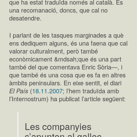
que ha estat traduïda només al català. És
una recomanació, doncs, que cal no
desatendre.
I parlant de les tasques marginades a què
ens dediquem alguns, és una faena que cal
valorar culturalment, però també
econòmicament &mdsah;que és una part
també del que comentava Enric Sòria—, i
que també és una cosa que es fa en altres
àmbits peninsulars. En eixe sentit, el diari
El País
(
18.11.2007
; l’hem traduïda amb
l’Internostrum) ha publicat l’article següent:
Les companyies
s’apunten al gallec