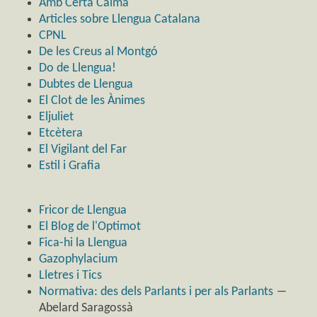
Amb Certa Calma
Articles sobre Llengua Catalana
CPNL
De les Creus al Montgó
Do de Llengua!
Dubtes de Llengua
El Clot de les Ànimes
Eljuliet
Etcètera
El Vigilant del Far
Estil i Grafia
Fricor de Llengua
El Blog de l'Optimot
Fica-hi la Llengua
Gazophylacium
Lletres i Tics
Normativa: des dels Parlants i per als Parlants
―
Abelard Saragossà