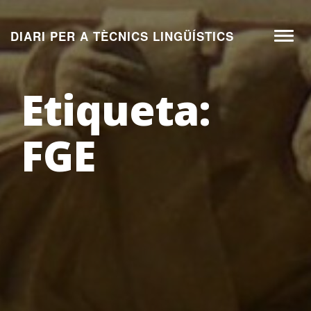
Aneu
al
DIARI PER A TÈCNICS LINGÜÍSTICS
Toggl
contingut
naviga
Etiqueta:
FGE