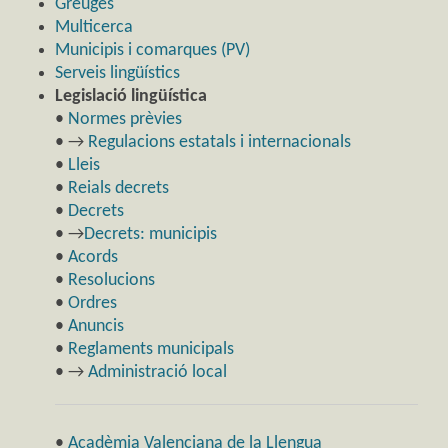
Greuges
Multicerca
Municipis i comarques (PV)
Serveis lingüístics
Legislació lingüística
•
Normes prèvies
• →
Regulacions estatals i internacionals
•
Lleis
•
Reials decrets
•
Decrets
• →
Decrets: municipis
•
Acords
•
Resolucions
•
Ordres
•
Anuncis
•
Reglaments municipals
• →
Administració local
•
Acadèmia Valenciana de la Llengua