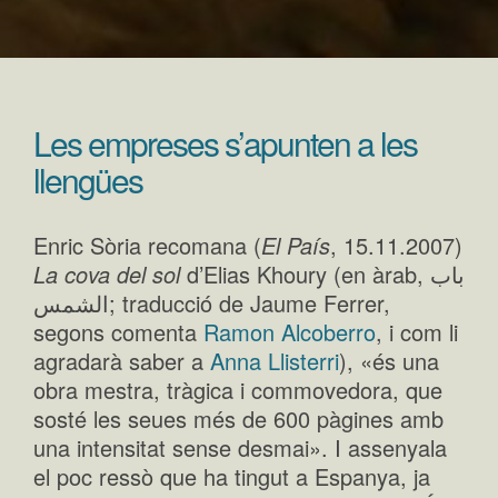
Les empreses s’apunten a les
llengües
Enric Sòria recomana (
El País
, 15.11.2007)
La cova del sol
d’Elias Khoury (en àrab, باب
الشمس; traducció de Jaume Ferrer,
segons comenta
Ramon Alcoberro
, i com li
agradarà saber a
Anna Llisterri
), «és una
obra mestra, tràgica i commovedora, que
sosté les seues més de 600 pàgines amb
una intensitat sense desmai». I assenyala
el poc ressò que ha tingut a Espanya, ja