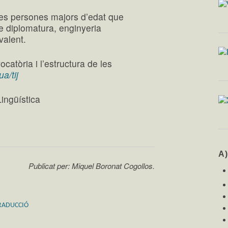
les persones majors d’edat que
e diplomatura, enginyeria
valent.
catòria i l’estructura de les
a/tij
Lingüística
A
Publicat per: Miquel Boronat Cogollos.
RADUCCIÓ