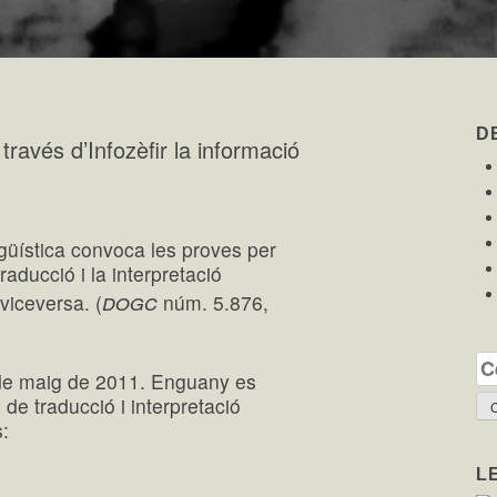
D
ravés d’Infozèfir la informació
ngüística convoca les proves per
traducció i la interpretació
dogc
 viceversa. (
núm. 5.876,
Ce
0 de maig de 2011. Enguany es
de traducció i interpretació
s:
L