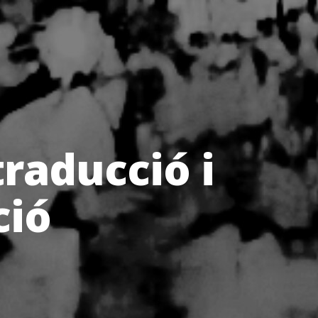
traducció i
ció