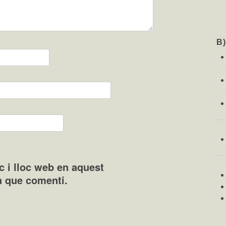
B
c i lloc web en aquest
a que comenti.