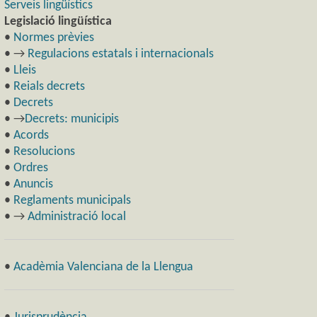
Serveis lingüístics
Legislació lingüística
•
Normes prèvies
• →
Regulacions estatals i internacionals
•
Lleis
•
Reials decrets
•
Decrets
• →
Decrets: municipis
•
Acords
•
Resolucions
•
Ordres
•
Anuncis
•
Reglaments municipals
• →
Administració local
•
Acadèmia Valenciana de la Llengua