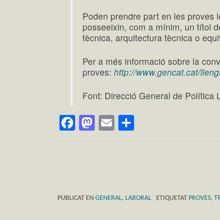
Poden prendre part en les proves 
posseeixin, com a mínim, un títol d
tècnica, arquitectura tècnica o equi
Per a més informació sobre la convo
proves:
http://www.gencat.cat/llengu
Font: Direcció General de Política 
Facebook
Mastodon
Email
Comparteix
PUBLICAT EN
GENERAL
,
LABORAL
ETIQUETAT
PROVES
,
T