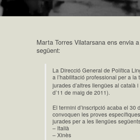
Marta Torres Vilatarsana ens envia a t
següent:
La Direcció General de Política Li
a l’habilitació professional per a la 
jurades d’altres llengües al català i
d’11 de maig de 2011).
El termini d’inscripció acaba el 3
convoquen les proves específiques 
jurades per a les llengües següent
– Italià
– Xinès