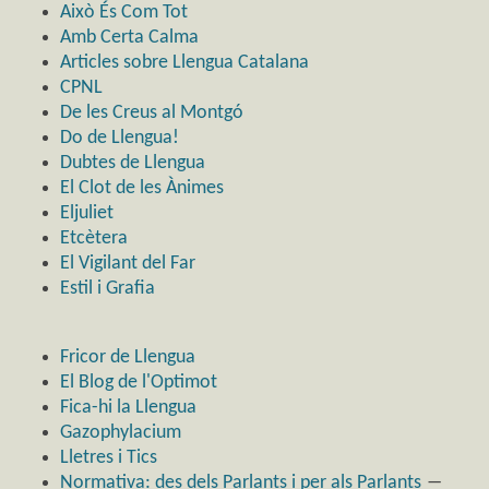
Això És Com Tot
Amb Certa Calma
Articles sobre Llengua Catalana
CPNL
De les Creus al Montgó
Do de Llengua!
Dubtes de Llengua
El Clot de les Ànimes
Eljuliet
Etcètera
El Vigilant del Far
Estil i Grafia
Fricor de Llengua
El Blog de l'Optimot
Fica-hi la Llengua
Gazophylacium
Lletres i Tics
Normativa: des dels Parlants i per als Parlants
―