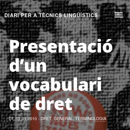
Aneu
al
DIARI PER A TÈCNICS LINGÜÍSTICS
Toggl
contingut
naviga
Presentació
d’un
vocabulari
de dret
DT, 12.01.2010 -
DRET
,
GENERAL
,
TERMINOLOGIA