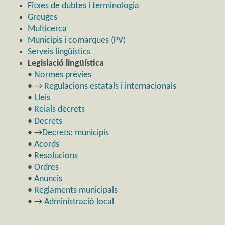
Fitxes de dubtes i terminologia
Greuges
Multicerca
Municipis i comarques (PV)
Serveis lingüístics
Legislació lingüística
•
Normes prèvies
• →
Regulacions estatals i internacionals
•
Lleis
•
Reials decrets
•
Decrets
• →
Decrets: municipis
•
Acords
•
Resolucions
•
Ordres
•
Anuncis
•
Reglaments municipals
• →
Administració local