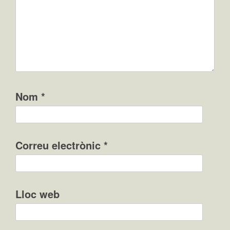
Nom
*
Correu electrònic
*
Lloc web