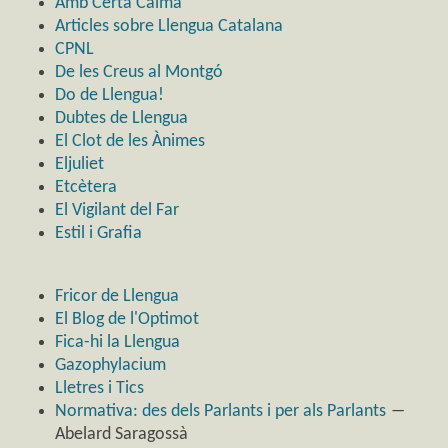
Amb Certa Calma
Articles sobre Llengua Catalana
CPNL
De les Creus al Montgó
Do de Llengua!
Dubtes de Llengua
El Clot de les Ànimes
Eljuliet
Etcètera
El Vigilant del Far
Estil i Grafia
Fricor de Llengua
El Blog de l'Optimot
Fica-hi la Llengua
Gazophylacium
Lletres i Tics
Normativa: des dels Parlants i per als Parlants
―
Abelard Saragossà