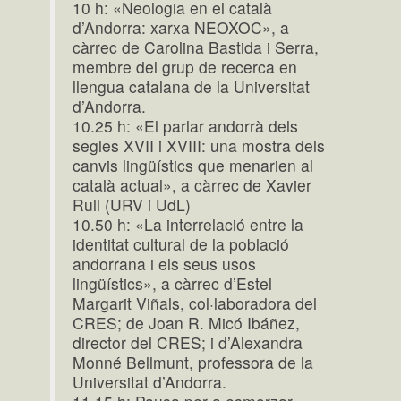
10 h: «Neologia en el català
d’Andorra: xarxa NEOXOC», a
càrrec de Carolina Bastida i Serra,
membre del grup de recerca en
llengua catalana de la Universitat
d’Andorra.
10.25 h: «El parlar andorrà dels
segles XVII i XVIII: una mostra dels
canvis lingüístics que menarien al
català actual», a càrrec de Xavier
Rull (URV i UdL)
10.50 h: «La interrelació entre la
identitat cultural de la població
andorrana i els seus usos
lingüístics», a càrrec d’Estel
Margarit Viñals, col·laboradora del
CRES; de Joan R. Micó Ibáñez,
director del CRES; i d’Alexandra
Monné Bellmunt, professora de la
Universitat d’Andorra.