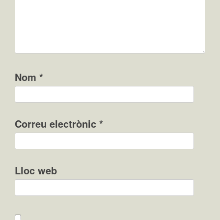
Nom
*
Correu electrònic
*
Lloc web