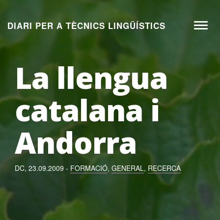
Aneu
al
DIARI PER A TÈCNICS LINGÜÍSTICS
Toggl
contingut
naviga
La llengua
catalana i
Andorra
DC, 23.09.2009 -
FORMACIÓ
,
GENERAL
,
RECERCA