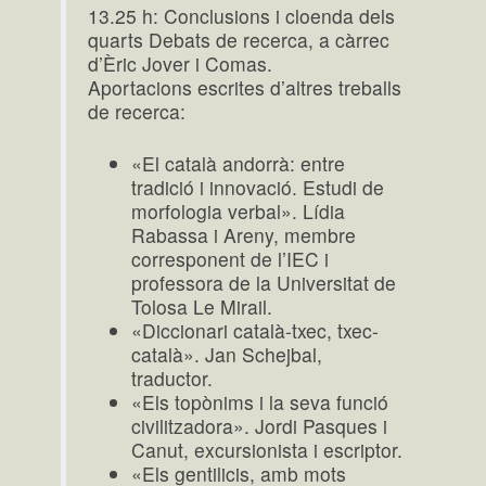
13.25 h: Conclusions i cloenda dels
quarts Debats de recerca, a càrrec
d’Èric Jover i Comas.
Aportacions escrites d’altres treballs
de recerca:
«El català andorrà: entre
tradició i innovació. Estudi de
morfologia verbal». Lídia
Rabassa i Areny, membre
corresponent de l’IEC i
professora de la Universitat de
Tolosa Le Mirail.
«Diccionari català-txec, txec-
català». Jan Schejbal,
traductor.
«Els topònims i la seva funció
civilitzadora». Jordi Pasques i
Canut, excursionista i escriptor.
«Els gentilicis, amb mots