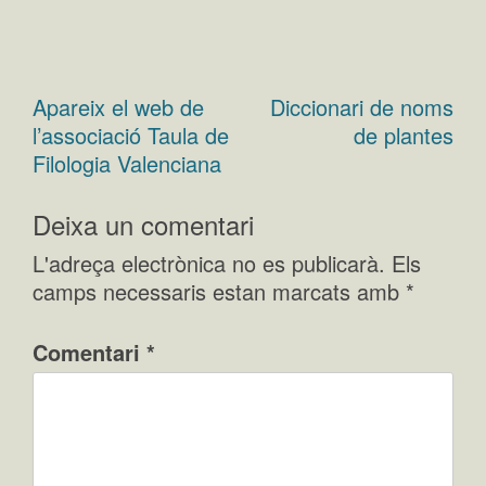
Apareix el web de
Diccionari de noms
Navegació
l’associació Taula de
de plantes
d'entrades
Filologia Valenciana
Deixa un comentari
L'adreça electrònica no es publicarà.
Els
camps necessaris estan marcats amb
*
Comentari
*