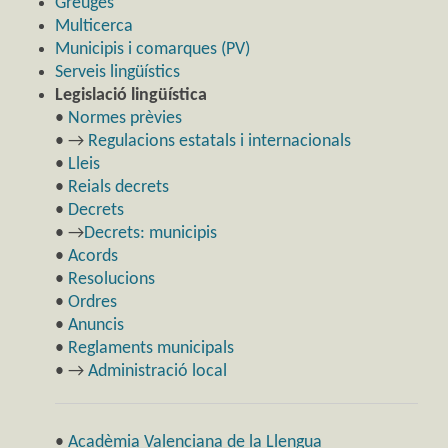
Greuges
Multicerca
Municipis i comarques (PV)
Serveis lingüístics
Legislació lingüística
•
Normes prèvies
• →
Regulacions estatals i internacionals
•
Lleis
•
Reials decrets
•
Decrets
• →
Decrets: municipis
•
Acords
•
Resolucions
•
Ordres
•
Anuncis
•
Reglaments municipals
• →
Administració local
•
Acadèmia Valenciana de la Llengua