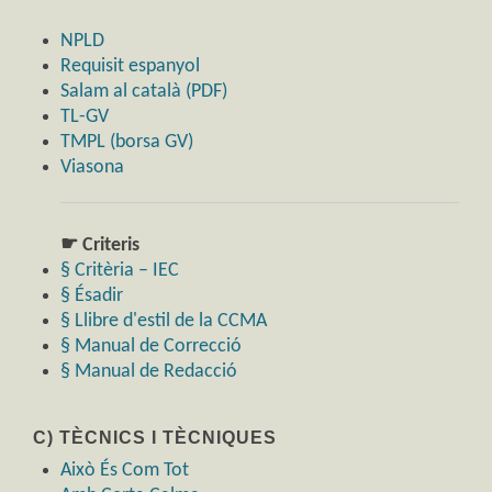
NPLD
Requisit espanyol
Salam al català (PDF)
TL-GV
TMPL (borsa GV)
Viasona
☛ Criteris
§ Critèria – IEC
§ Ésadir
§ Llibre d'estil de la CCMA
§ Manual de Correcció
§ Manual de Redacció
C) TÈCNICS I TÈCNIQUES
Això És Com Tot