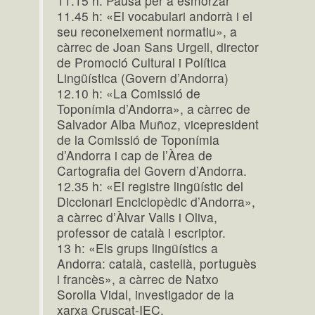
11.15 h: Pausa per a esmorzar
11.45 h: «El vocabulari andorrà i el
seu reconeixement normatiu», a
càrrec de Joan Sans Urgell, director
de Promoció Cultural i Política
Lingüística (Govern d’Andorra)
12.10 h: «La Comissió de
Toponímia d’Andorra», a càrrec de
Salvador Alba Muñoz, vicepresident
de la Comissió de Toponímia
d’Andorra i cap de l’Àrea de
Cartografia del Govern d’Andorra.
12.35 h: «El registre lingüístic del
Diccionari Enciclopèdic d’Andorra»,
a càrrec d’Àlvar Valls i Oliva,
professor de català i escriptor.
13 h: «Els grups lingüístics a
Andorra: català, castellà, portuguès
i francès», a càrrec de Natxo
Sorolla Vidal, investigador de la
xarxa Cruscat-IEC.