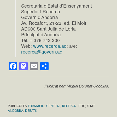
Secretaria d’Estat d’Ensenyament
Superior i Recerca
Govern d’Andorra
Av. Rocafort, 21-23, ed. El Molí
AD600 Sant Julià de Lòria
Principat d’Andorra
Tel. + 376 743 300
Web:
www.recerca.ad
; a/e:
recerca@govern.ad
Facebook
Mastodon
Email
Comparteix
Publicat per: Miquel Boronat Cogollos.
PUBLICAT EN
FORMACIÓ
,
GENERAL
,
RECERCA
ETIQUETAT
ANDORRA
,
DEBATS