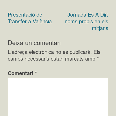
Presentació de
Jornada És A Dir:
Navegació
Transfer a València
noms propis en els
d'entrades
mitjans
Deixa un comentari
L'adreça electrònica no es publicarà.
Els
camps necessaris estan marcats amb
*
Comentari
*