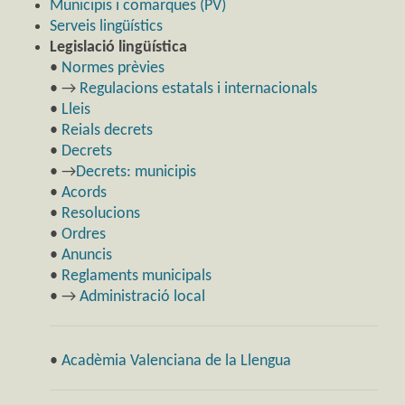
Municipis i comarques (PV)
Serveis lingüístics
Legislació lingüística
•
Normes prèvies
• →
Regulacions estatals i internacionals
•
Lleis
•
Reials decrets
•
Decrets
• →
Decrets: municipis
•
Acords
•
Resolucions
•
Ordres
•
Anuncis
•
Reglaments municipals
• →
Administració local
•
Acadèmia Valenciana de la Llengua