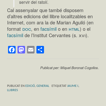
servir del ratolí.
Cal assenyalar que també disposem
d’altres edicions del llibre localitzables en
Internet, com ara la de Marian Aguiló (en
doc
html
format
, en
facsímil
o en
) o el
xvi
facsímil
de l’Institut Cervantes (s.
).
Facebook
Mastodon
Email
Comparteix
Publicat per: Miquel Boronat Cogollos.
PUBLICAT EN
EDICIÓ
,
GENERAL
ETIQUETAT
JAUME I
,
LLIBRES