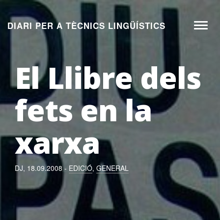
Aneu
al
DIARI PER A TÈCNICS LINGÜÍSTICS
Toggl
contingut
naviga
El Llibre dels
fets en la
xarxa
DJ, 18.09.2008 -
EDICIÓ
,
GENERAL