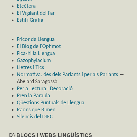
Etcètera
El Vigilant del Far
Estil i Grafia
Fricor de Llengua
El Blog de l'Optimot
Fica-hi la Llengua
Gazophylacium
Lletres i Tics
Normativa: des dels Parlants i per als Parlants
―
Abelard Saragossà
Per a Lectura i Decoració
Pren la Paraula
Qüestions Puntuals de Llengua
Raons que Rimen
Silencis del DIEC
D) BLOCS I WEBS LINGÜÍSTICS