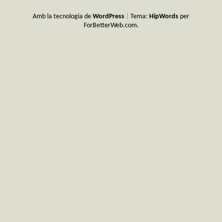
Amb la tecnologia de
WordPress
|
Tema:
HipWords
per
ForBetterWeb.com.