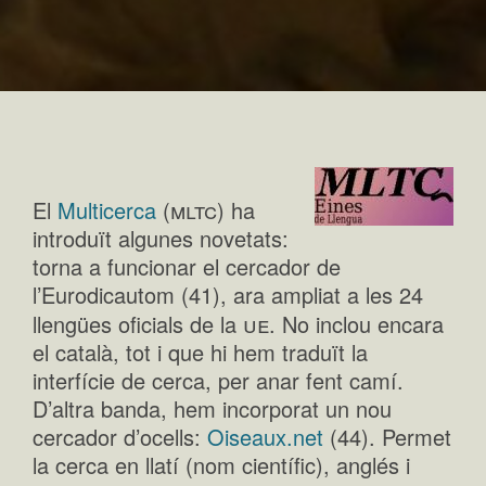
mltc
El
Multicerca
(
) ha
introduït algunes novetats:
torna a funcionar el cercador de
l’Eurodicautom (41), ara ampliat a les 24
ue
llengües oficials de la
. No inclou encara
el català, tot i que hi hem traduït la
interfície de cerca, per anar fent camí.
D’altra banda, hem incorporat un nou
cercador d’ocells:
Oiseaux.net
(44). Permet
la cerca en llatí (nom científic), anglés i