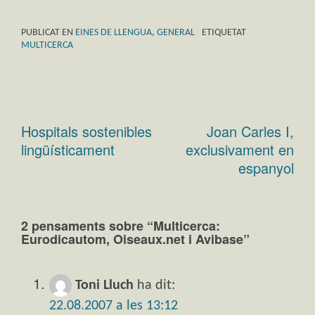
PUBLICAT EN
EINES DE LLENGUA
,
GENERAL
ETIQUETAT
MULTICERCA
Hospitals sostenibles
Joan Carles I,
Navegació
lingüísticament
exclusivament en
d'entrades
espanyol
2 pensaments sobre “
Multicerca:
Eurodicautom, Oiseaux.net i Avibase
”
Toni Lluch
ha dit:
22.08.2007 a les 13:12