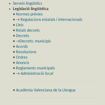
Serveis lingüístics
Legislació lingüística
•
Normes prèvies
• →
Regulacions estatals i internacionals
•
Lleis
•
Reials decrets
•
Decrets
• →
Decrets: municipis
•
Acords
•
Resolucions
•
Ordres
•
Anuncis
•
Reglaments municipals
• →
Administració local
•
Acadèmia Valenciana de la Llengua