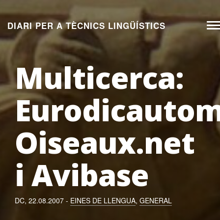
Aneu
al
DIARI PER A TÈCNICS LINGÜÍSTICS
To
contingut
na
Multicerca:
Eurodicautom
Oiseaux.net
i Avibase
DC, 22.08.2007 -
EINES DE LLENGUA
,
GENERAL