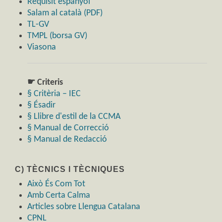
Requisit espanyol
Salam al català (PDF)
TL-GV
TMPL (borsa GV)
Viasona
☛ Criteris
§ Critèria – IEC
§ Ésadir
§ Llibre d'estil de la CCMA
§ Manual de Correcció
§ Manual de Redacció
C) TÈCNICS I TÈCNIQUES
Això És Com Tot
Amb Certa Calma
Articles sobre Llengua Catalana
CPNL