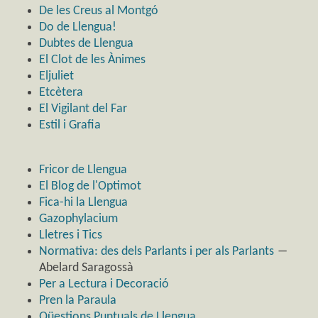
De les Creus al Montgó
Do de Llengua!
Dubtes de Llengua
El Clot de les Ànimes
Eljuliet
Etcètera
El Vigilant del Far
Estil i Grafia
Fricor de Llengua
El Blog de l'Optimot
Fica-hi la Llengua
Gazophylacium
Lletres i Tics
Normativa: des dels Parlants i per als Parlants
―
Abelard Saragossà
Per a Lectura i Decoració
Pren la Paraula
Qüestions Puntuals de Llengua