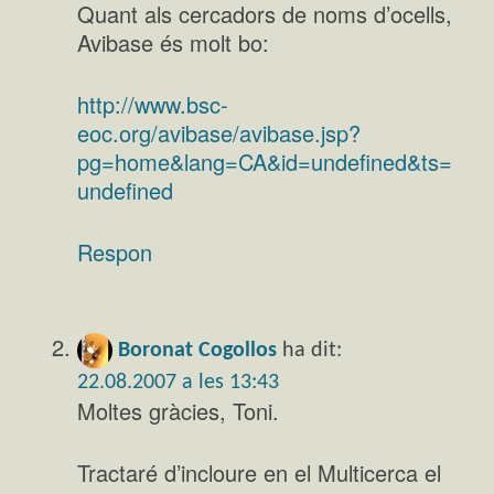
Quant als cercadors de noms d’ocells,
Avibase és molt bo:
http://www.bsc-
eoc.org/avibase/avibase.jsp?
pg=home&lang=CA&id=undefined&ts=
undefined
Respon
Boronat Cogollos
ha dit:
22.08.2007 a les 13:43
Moltes gràcies, Toni.
Tractaré d’incloure en el Multicerca el