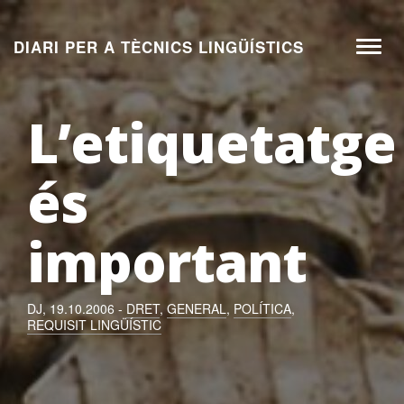
Aneu
al
DIARI PER A TÈCNICS LINGÜÍSTICS
Toggl
contingut
naviga
L’etiquetatge
és
important
DJ, 19.10.2006 -
DRET
,
GENERAL
,
POLÍTICA
,
REQUISIT LINGÜÍSTIC