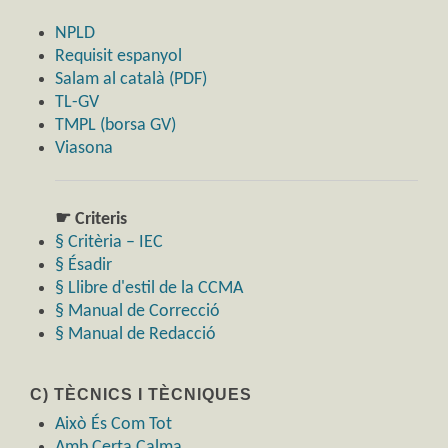
NPLD
Requisit espanyol
Salam al català (PDF)
TL-GV
TMPL (borsa GV)
Viasona
☛ Criteris
§ Critèria – IEC
§ Ésadir
§ Llibre d'estil de la CCMA
§ Manual de Correcció
§ Manual de Redacció
C) TÈCNICS I TÈCNIQUES
Això És Com Tot
Amb Certa Calma