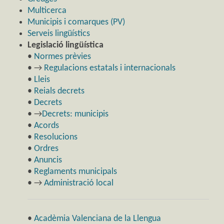
Multicerca
Municipis i comarques (PV)
Serveis lingüístics
Legislació lingüística
•
Normes prèvies
• →
Regulacions estatals i internacionals
•
Lleis
•
Reials decrets
•
Decrets
• →
Decrets: municipis
•
Acords
•
Resolucions
•
Ordres
•
Anuncis
•
Reglaments municipals
• →
Administració local
•
Acadèmia Valenciana de la Llengua