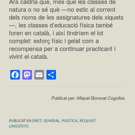
Ara caldria que, més que les classes de
natura o no sé què —no estic al corrent
dels noms de les assignatures dels xiquets
—, les classes d’educació física també
foren en català, i així tindríem el lot
complet: esforç físic i gelat com a
recompensa per a continuar practicant i
vivint el català.
Facebook
Mastodon
Email
Comparteix
Publicat per: Miquel Boronat Cogollos.
PUBLICAT EN
DRET
,
GENERAL
,
POLÍTICA
,
REQUISIT
LINGÜÍSTIC