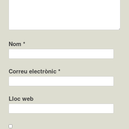
Nom
*
Correu electrònic
*
Lloc web