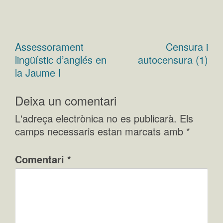
Assessorament
Censura i
Navegació
lingüístic d’anglés en
autocensura (1)
d'entrades
la Jaume I
Deixa un comentari
L'adreça electrònica no es publicarà.
Els
camps necessaris estan marcats amb
*
Comentari
*