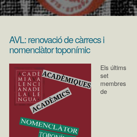
AVL: renovació de càrrecs i
nomenclàtor toponímic
Els últims
set
membres
de