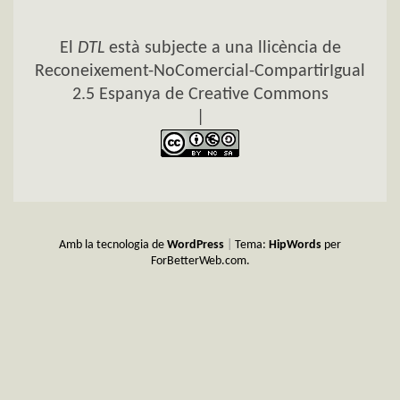
El
DTL
està subjecte a una llicència de
Reconeixement-NoComercial-CompartirIgual
2.5 Espanya de Creative Commons
|
Amb la tecnologia de
WordPress
|
Tema:
HipWords
per
ForBetterWeb.com.