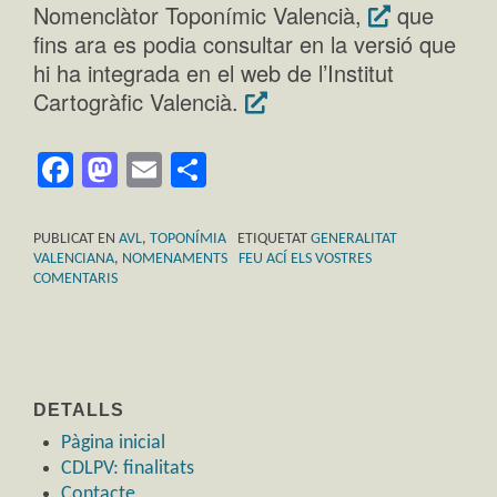
Nomenclàtor Toponímic Valencià,
que
fins ara es podia consultar en la versió que
hi ha integrada en el web de l’Institut
Cartogràfic Valencià.
Facebook
Mastodon
Email
Comparteix
PUBLICAT EN
AVL
,
TOPONÍMIA
ETIQUETAT
GENERALITAT
VALENCIANA
,
NOMENAMENTS
FEU ACÍ ELS VOSTRES
COMENTARIS
DETALLS
Pàgina inicial
CDLPV: finalitats
Contacte