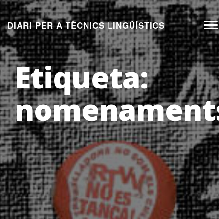
Aneu
al
DIARI PER A TÈCNICS LINGÜÍSTICS
To
contingut
na
Etiqueta:
nomenament