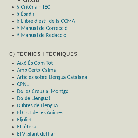
☛ Criteris
§ Critèria – IEC
§ Ésadir
§ Llibre d'estil de la CCMA
§ Manual de Correcció
§ Manual de Redacció
C) TÈCNICS I TÈCNIQUES
Això És Com Tot
Amb Certa Calma
Articles sobre Llengua Catalana
CPNL
De les Creus al Montgó
Do de Llengua!
Dubtes de Llengua
El Clot de les Ànimes
Eljuliet
Etcètera
El Vigilant del Far