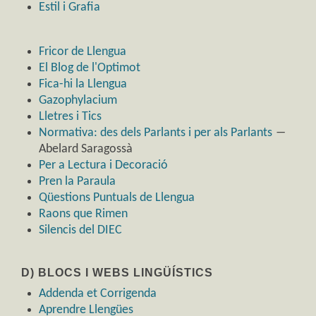
Estil i Grafia
Fricor de Llengua
El Blog de l'Optimot
Fica-hi la Llengua
Gazophylacium
Lletres i Tics
Normativa: des dels Parlants i per als Parlants
―
Abelard Saragossà
Per a Lectura i Decoració
Pren la Paraula
Qüestions Puntuals de Llengua
Raons que Rimen
Silencis del DIEC
D) BLOCS I WEBS LINGÜÍSTICS
Addenda et Corrigenda
Aprendre Llengües