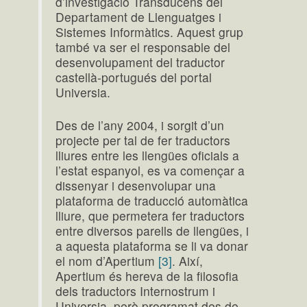
d’investigació Transducens del
Departament de Llenguatges i
Sistemes Informàtics. Aquest grup
també va ser el responsable del
desenvolupament del traductor
castellà-portugués del portal
Universia.
Des de l’any 2004, i sorgit d’un
projecte per tal de fer traductors
lliures entre les llengües oficials a
l’estat espanyol, es va començar a
dissenyar i desenvolupar una
plataforma de traducció automàtica
lliure, que permetera fer traductors
entre diversos parells de llengües, i
a aquesta plataforma se li va donar
el nom d’Apertium
[3]
. Així,
Apertium és hereva de la filosofia
dels traductors Internostrum i
Universia, però programat des de