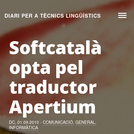
Aneu
al
DIARI PER A TÈCNICS LINGÜÍSTICS
Toggl
contingut
naviga
Softcatalà
opta pel
traductor
Apertium
DC, 01.09.2010 -
COMUNICACIÓ
,
GENERAL
,
INFORMÀTICA