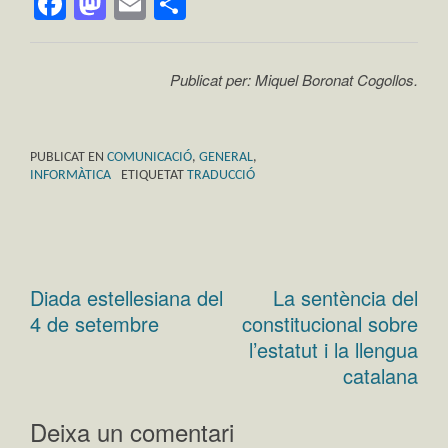
Facebook
Mastodon
Email
Comparteix
Publicat per: Miquel Boronat Cogollos.
PUBLICAT EN
COMUNICACIÓ
,
GENERAL
,
INFORMÀTICA
ETIQUETAT
TRADUCCIÓ
Diada estellesiana del
La sentència del
Navegació
4 de setembre
constitucional sobre
d'entrades
l’estatut i la llengua
catalana
Deixa un comentari