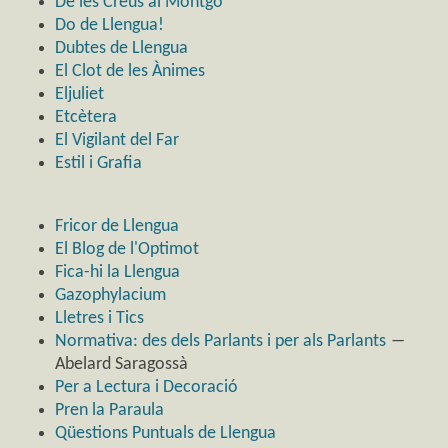
De les Creus al Montgó
Do de Llengua!
Dubtes de Llengua
El Clot de les Ànimes
Eljuliet
Etcètera
El Vigilant del Far
Estil i Grafia
Fricor de Llengua
El Blog de l'Optimot
Fica-hi la Llengua
Gazophylacium
Lletres i Tics
Normativa: des dels Parlants i per als Parlants
―
Abelard Saragossà
Per a Lectura i Decoració
Pren la Paraula
Qüestions Puntuals de Llengua