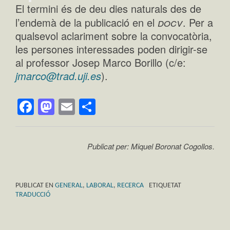
El termini és de deu dies naturals des de
docv
l’endemà de la publicació en el
. Per a
qualsevol aclariment sobre la convocatòria,
les persones interessades poden dirigir-se
al professor Josep Marco Borillo (c/e:
jmarco@trad.uji.es
).
Facebook
Mastodon
Email
Comparteix
Publicat per: Miquel Boronat Cogollos.
PUBLICAT EN
GENERAL
,
LABORAL
,
RECERCA
ETIQUETAT
TRADUCCIÓ