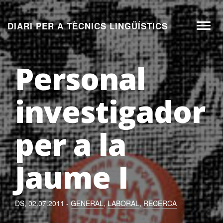
Aneu
al
DIARI PER A TÈCNICS LINGÜÍSTICS
Toggl
contingut
naviga
Personal
investigador
per a la
Jaume I
DS, 02.07.2011 -
GENERAL
,
LABORAL
,
RECERCA