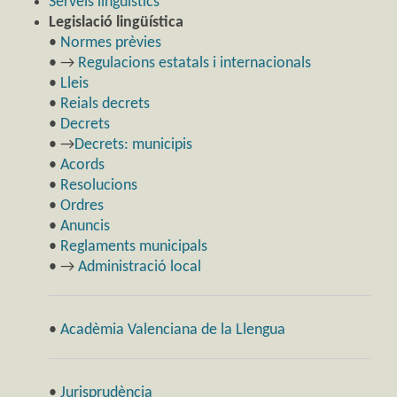
Serveis lingüístics
Legislació lingüística
•
Normes prèvies
• →
Regulacions estatals i internacionals
•
Lleis
•
Reials decrets
•
Decrets
• →
Decrets: municipis
•
Acords
•
Resolucions
•
Ordres
•
Anuncis
•
Reglaments municipals
• →
Administració local
•
Acadèmia Valenciana de la Llengua
•
Jurisprudència