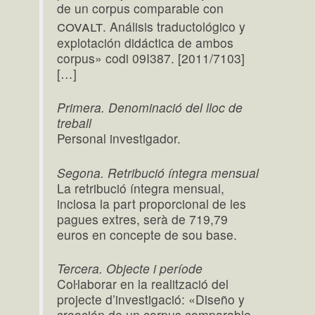
de un corpus comparable con
covalt
. Análisis traductológico y
explotación didáctica de ambos
corpus» codi 09I387. [2011/7103]
[…]
Primera. Denominació del lloc de
treball
Personal investigador.
Segona. Retribució íntegra mensual
La retribució íntegra mensual,
inclosa la part proporcional de les
pagues extres, serà de 719,79
euros en concepte de sou base.
Tercera. Objecte i període
Coŀlaborar en la realització del
projecte d’investigació: «Diseño y
creación de un corpus comparable