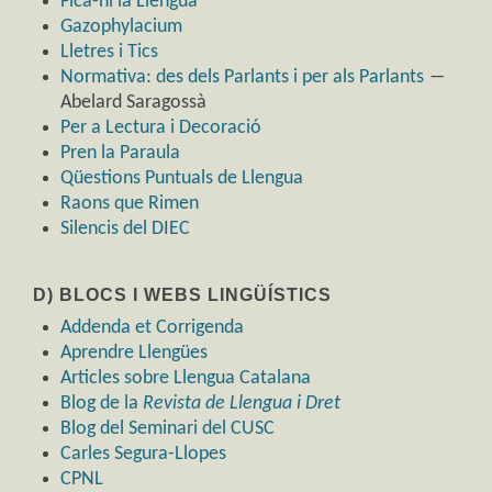
Fica-hi la Llengua
Gazophylacium
Lletres i Tics
Normativa: des dels Parlants i per als Parlants
―
Abelard Saragossà
Per a Lectura i Decoració
Pren la Paraula
Qüestions Puntuals de Llengua
Raons que Rimen
Silencis del DIEC
D) BLOCS I WEBS LINGÜÍSTICS
Addenda et Corrigenda
Aprendre Llengües
Articles sobre Llengua Catalana
Blog de la
Revista de Llengua i Dret
Blog del Seminari del CUSC
Carles Segura-Llopes
CPNL