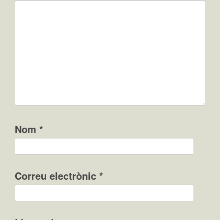
Nom
*
Correu electrònic
*