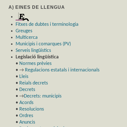
A) EINES DE LLENGUA
Fitxes de dubtes i terminologia
Greuges
Multicerca
Municipis i comarques (PV)
Serveis lingüístics
Legislació lingüística
•
Normes prèvies
• →
Regulacions estatals i internacionals
•
Lleis
•
Reials decrets
•
Decrets
• →
Decrets: municipis
•
Acords
•
Resolucions
•
Ordres
•
Anuncis