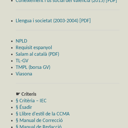
Coneixement i ús social del valencià (2015) [PDF]
Llengua i societat (2003-2004) [PDF]
NPLD
Requisit espanyol
Salam al català (PDF)
TL-GV
TMPL (borsa GV)
Viasona
☛ Criteris
§ Critèria – IEC
§ Ésadir
§ Llibre d'estil de la CCMA
§ Manual de Correcció
§ Manual de Redacció