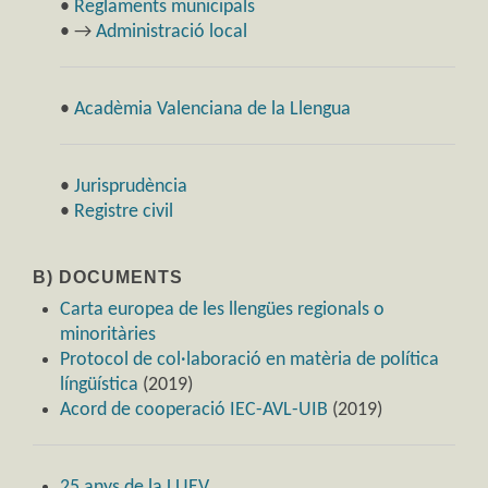
•
Reglaments municipals
• →
Administració local
•
Acadèmia Valenciana de la Llengua
•
Jurisprudència
•
Registre civil
B) DOCUMENTS
Carta europea de les llengües regionals o
minoritàries
Protocol de col·laboració en matèria de política
língüística
(2019)
Acord de cooperació IEC-AVL-UIB
(2019)
25 anys de la LUEV