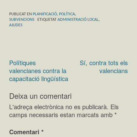
PUBLICAT EN
PLANIFICACIÓ
,
POLÍTICA
,
SUBVENCIONS
ETIQUETAT
ADMINISTRACIÓ LOCAL
,
AJUDES
Polítiques
Sí, contra tots els
Navegació
valencianes contra la
valencians
d'entrades
capacitació lingüística
Deixa un comentari
L'adreça electrònica no es publicarà.
Els
camps necessaris estan marcats amb
*
Comentari
*