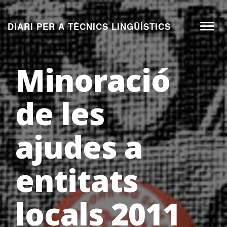
Aneu
al
DIARI PER A TÈCNICS LINGÜÍSTICS
Toggl
contingut
naviga
Minoració
de les
ajudes a
entitats
locals 2011