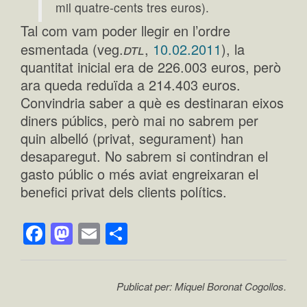
mil quatre-cents tres euros).
Tal com vam poder llegir en l’ordre
dtl
esmentada (veg.
,
10.02.2011
), la
quantitat inicial era de 226.003 euros, però
ara queda reduïda a 214.403 euros.
Convindria saber a què es destinaran eixos
diners públics, però mai no sabrem per
quin albelló (privat, segurament) han
desaparegut. No sabrem si contindran el
gasto públic o més aviat engreixaran el
benefici privat dels clients polítics.
Facebook
Mastodon
Email
Comparteix
Publicat per: Miquel Boronat Cogollos.