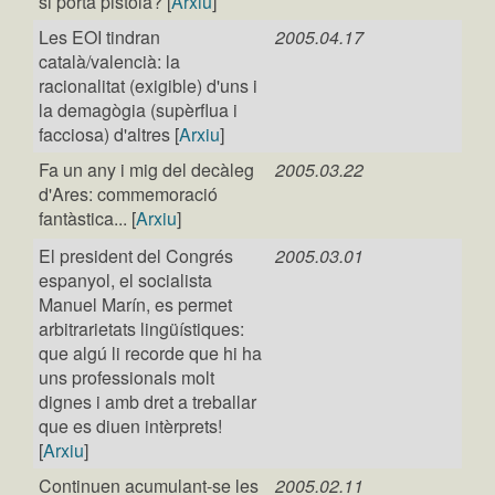
si porta pistola? [
Arxiu
]
Les EOI tindran
2005.04.17
català/valencià: la
racionalitat (exigible) d'uns i
la demagògia (supèrflua i
facciosa) d'altres [
Arxiu
]
Fa un any i mig del decàleg
2005.03.22
d'Ares: commemoració
fantàstica... [
Arxiu
]
El president del Congrés
2005.03.01
espanyol, el socialista
Manuel Marín, es permet
arbitrarietats lingüístiques:
que algú li recorde que hi ha
uns professionals molt
dignes i amb dret a treballar
que es diuen intèrprets!
[
Arxiu
]
Continuen acumulant-se les
2005.02.11