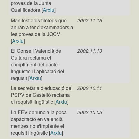
proves de la Junta
Qualificadora [
Arxiu
]
Manifest dels filòlegs que
2002.11.15
aniran a fer d'examinadors a
les proves de la JQCV
[
Arxiu
]
El Consell Valencià de
2002.11.13
Cultura reclama el
compliment del pacte
lingüístic i l'aplicació del
requisit [
Arxiu
]
La secretària d'educació del
2002.10.11
PSPV de Castelló reclama
el requisit lingüístic [
Arxiu
]
La FEV denuncia la poca
2002.10.05
capacitació en valencià
mentres no s'implante el
requisit lingüístic [
Arxiu
]