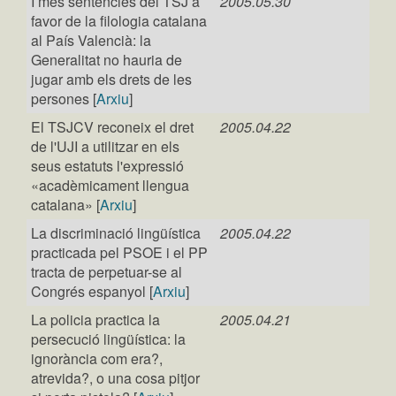
I més sentències del TSJ a
2005.05.30
favor de la filologia catalana
al País Valencià: la
Generalitat no hauria de
jugar amb els drets de les
persones [
Arxiu
]
El TSJCV reconeix el dret
2005.04.22
de l'UJI a utilitzar en els
seus estatuts l'expressió
«acadèmicament llengua
catalana» [
Arxiu
]
La discriminació lingüística
2005.04.22
practicada pel PSOE i el PP
tracta de perpetuar-se al
Congrés espanyol [
Arxiu
]
La policia practica la
2005.04.21
persecució lingüística: la
ignorància com era?,
atrevida?, o una cosa pitjor