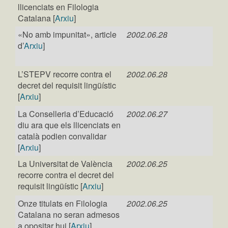
llicenciats en Filologia
Catalana [
Arxiu
]
«No amb impunitat», article
2002.06.28
d’
Arxiu
]
L’STEPV recorre contra el
2002.06.28
decret del requisit lingüístic
[
Arxiu
]
La Conselleria d’Educació
2002.06.27
diu ara que els llicenciats en
català podien convalidar
[
Arxiu
]
La Universitat de València
2002.06.25
recorre contra el decret del
requisit lingüístic [
Arxiu
]
Onze titulats en Filologia
2002.06.25
Catalana no seran admesos
a opositar hui [
Arxiu
]