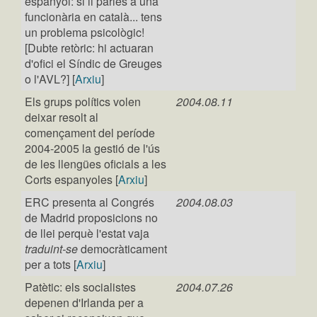
espanyol: si li parles a una
funcionària en català... tens
un problema psicològic!
[Dubte retòric: hi actuaran
d'ofici el Síndic de Greuges
o l'AVL?] [
Arxiu
]
Els grups polítics volen
2004.08.11
deixar resolt al
començament del període
2004-2005 la gestió de l'ús
de les llengües oficials a les
Corts espanyoles [
Arxiu
]
ERC presenta al Congrés
2004.08.03
de Madrid proposicions no
de llei perquè l'estat vaja
traduint-se
democràticament
per a tots [
Arxiu
]
Patètic: els socialistes
2004.07.26
depenen d'Irlanda per a