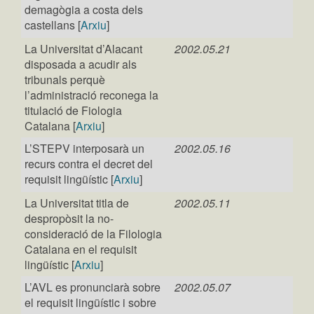
demagògia a costa dels
castellans [
Arxiu
]
La Universitat d’Alacant
2002.05.21
disposada a acudir als
tribunals perquè
l’administració reconega la
titulació de Fiologia
Catalana [
Arxiu
]
L’STEPV interposarà un
2002.05.16
recurs contra el decret del
requisit lingüístic [
Arxiu
]
La Universitat titla de
2002.05.11
despropòsit la no-
consideració de la Filologia
Catalana en el requisit
lingüístic [
Arxiu
]
L’AVL es pronunciarà sobre
2002.05.07
el requisit lingüístic i sobre