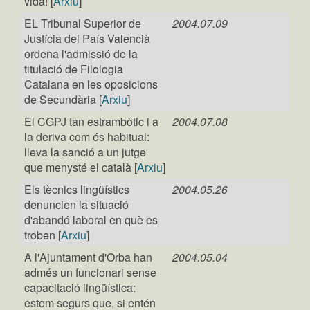
vida! [
Arxiu
]
EL Tribunal Superior de
2004.07.09
Justícia del País Valencià
ordena l'admissió de la
titulació de Filologia
Catalana en les oposicions
de Secundària [
Arxiu
]
El CGPJ tan estrambòtic i a
2004.07.08
la deriva com és habitual:
lleva la sanció a un jutge
que menysté el català [
Arxiu
]
Els tècnics lingüístics
2004.05.26
denuncien la situació
d'abandó laboral en què es
troben [
Arxiu
]
A l'Ajuntament d'Orba han
2004.05.04
admés un funcionari sense
capacitació lingüística:
estem segurs que, si entén