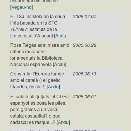
assabentat els polítics?
[
Vegeu-ho
]
El TSJ insisteix en la seua
2005.07.07
línia basada en la STC
75/1997: estatuts de la
Universitat d'Alacant [
Arxiu
]
Rosa Regàs administra amb
2005.06.28
criteris racionals i
fonamentats la Biblioteca
Nacional espanyola [
Arxiu
]
Construïm l'Europa també
2005.06.13
amb el català (i el gaèlic
irlandés, és clar!) [
Arxiu
]
El català als jutjats: el CGPJ
2005.06.01
espanyol es posa les piles,
però gràcies a un vocal
català: casualitat? o que
cadascú es rasque...? [
Arxiu
]