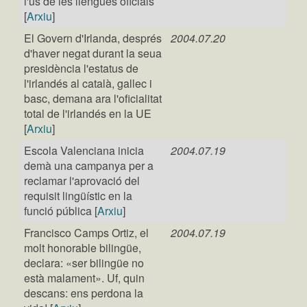
l'ús de les llengües oficials
[
Arxiu
]
El Govern d'Irlanda, després
2004.07.20
d'haver negat durant la seua
presidència l'estatus de
l'irlandés al català, gallec i
basc, demana ara l'oficialitat
total de l'irlandés en la UE
[
Arxiu
]
Escola Valenciana inicia
2004.07.19
demà una campanya per a
reclamar l'aprovació del
requisit lingüístic en la
funció pública [
Arxiu
]
Francisco Camps Ortiz, el
2004.07.19
molt honorable bilingüe,
declara: «ser bilingüe no
està malament». Uf, quin
descans: ens perdona la