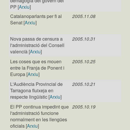
demagògia del govern del
PP [
Arxiu
]
Catalanoparlants per fi al
2005.11.08
Senat [
Arxiu
]
Nova passa de censura a
2005.10.31
l'administració del Consell
valencià [
Arxiu
]
Les coses que es mouen
2005.10.25
entre la Franja de Ponent i
Europa [
Arxiu
]
L'Audiència Provincial de
2005.10.21
Tarragona fluixeja en
respecte lingüístic [
Arxiu
]
El PP continua impedint que
2005.10.19
l'administració funcione
normalment en les llengües
oficials [
Arxiu
]