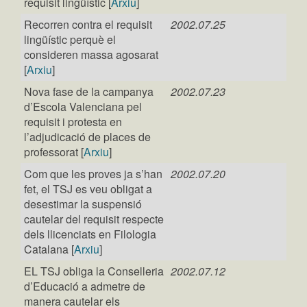
requisit lingüístic [
Arxiu
]
Recorren contra el requisit
2002.07.25
lingüístic perquè el
consideren massa agosarat
[
Arxiu
]
Nova fase de la campanya
2002.07.23
d’Escola Valenciana pel
requisit i protesta en
l’adjudicació de places de
professorat [
Arxiu
]
Com que les proves ja s’han
2002.07.20
fet, el TSJ es veu obligat a
desestimar la suspensió
cautelar del requisit respecte
dels llicenciats en Filologia
Catalana [
Arxiu
]
EL TSJ obliga la Conselleria
2002.07.12
d’Educació a admetre de
manera cautelar els