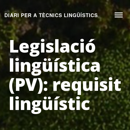
Aneu
al
DIARI PER A TÈCNICS LINGÜÍSTICS
Toggl
contingut
naviga
Legislació
lingüística
(PV): requisit
lingüístic