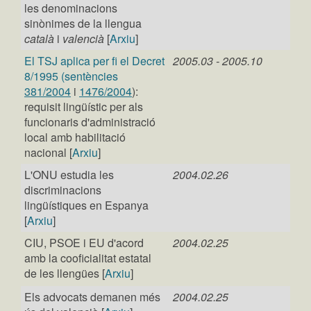
les denominacions
sinònimes de la llengua
català
i
valencià
[
Arxiu
]
El TSJ aplica per fi el Decret
2005.03 - 2005.10
8/1995 (sentències
381/2004
i
1476/2004
):
requisit lingüístic per als
funcionaris d'administració
local amb habilitació
nacional [
Arxiu
]
L'ONU estudia les
2004.02.26
discriminacions
lingüístiques en Espanya
[
Arxiu
]
CIU, PSOE i EU d'acord
2004.02.25
amb la cooficialitat estatal
de les llengües [
Arxiu
]
Els advocats demanen més
2004.02.25