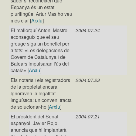
saber si reconeixen que
Espanya és un estat
plurilingüe. Artur Mas ho veu
més clar [
Arxiu
]
El mallorquí Antoni Mestre
2004.07.24
aconseguix que el seu
greuge siga un benefici per
a tots: «Les delegacions de
Govern de Catalunya i de
Balears impulsaran l'ús del
català» [
Arxiu
]
Els notaris i els registradors
2004.07.23
de la propietat encara
ignoraven la legalitat
lingüística: un conveni tracta
de solucionar-ho [
Arxiu
]
El president del Senat
2004.07.21
espanyol, Javier Rojo,
anuncia que hi implantarà