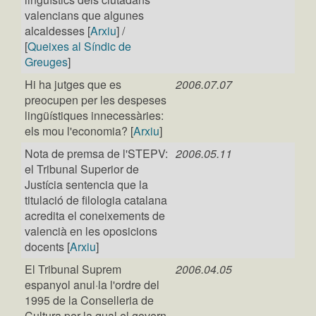
valencians que algunes
alcaldesses [
Arxiu
] /
[
Queixes al Síndic de
Greuges
]
Hi ha jutges que es
2006.07.07
preocupen per les despeses
lingüístiques innecessàries:
els mou l'economia? [
Arxiu
]
Nota de premsa de l'STEPV:
2006.05.11
el Tribunal Superior de
Justícia sentencia que la
titulació de filologia catalana
acredita el coneixements de
valencià en les oposicions
docents [
Arxiu
]
El Tribunal Suprem
2006.04.05
espanyol anul·la l'ordre del
1995 de la Conselleria de
Cultura per la qual el govern