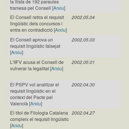
la llista de 192 paraules
tramesa pel Consell [
Arxiu
]
El Consell retira el requisit
2002.05.04
lingüístic dels concursos i
entra en contradicció [
Arxiu
]
El Consell aprova un
2002.05.03
requisit lingüístic falsejat
[
Arxiu
]
L'IIFV acusa el Consell de
2002.05.01
vulnerar la legalitat [
Arxiu
]
El PSPV vol analitzar el
2002.04.30
requisit lingüístic en el
context del Pacte pel
Valencià [
Arxiu
]
El títol de Filologia Catalana
2002.04.27
compleix el requisit lingüístic
[
Arxiu
]