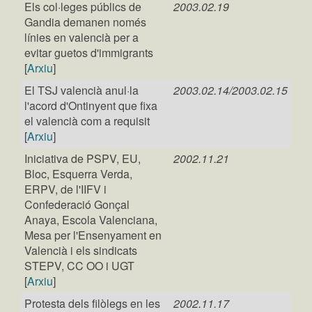
Els col·leges públics de
2003.02.19
Gandia demanen només
línies en valencià per a
evitar guetos d'immigrants
[
Arxiu
]
El TSJ valencià anul·la
2003.02.14/2003.02.15
l'acord d'Ontinyent que fixa
el valencià com a requisit
[
Arxiu
]
Iniciativa de PSPV, EU,
2002.11.21
Bloc, Esquerra Verda,
ERPV, de l'IIFV i
Confederació Gonçal
Anaya, Escola Valenciana,
Mesa per l'Ensenyament en
Valencià i els sindicats
STEPV, CC OO i UGT
[
Arxiu
]
Protesta dels filòlegs en les
2002.11.17