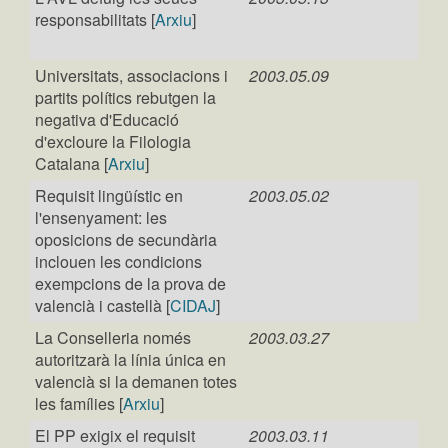
responsabilitats [
Arxiu
]
Universitats, associacions i
2003.05.09
partits polítics rebutgen la
negativa d'Educació
d'excloure la Filologia
Catalana [
Arxiu
]
Requisit lingüístic en
2003.05.02
l'ensenyament: les
oposicions de secundària
inclouen les condicions
exempcions de la prova de
valencià i castellà [
CIDAJ
]
La Conselleria només
2003.03.27
autoritzarà la línia única en
valencià si la demanen totes
les famílies [
Arxiu
]
El PP exigix el requisit
2003.03.11