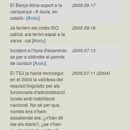
El Barça dóna suport a la
2005.09.17
campanya «A taula, en
català» [
Arxiu
]
Ja teníem els codis ISO
2005.09.16
cat/ca
; ara tenim espai a la
xarxa: .cat [
Arxiu
]
Incident a l'hora d'examinar-
2005.07.13
se per a obtindre el permís
de conduir [
Arxiu
]
El TSJ ja havia reconegut
2005.07.11 (2004)
en el 2004 la validesa del
requisit lingüístic per als
funcionaris d'administració
locals amb habilitació
nacional. No sé per què,
només ens n'hem
assabentat ara: ¿n'han dit
res els diaris?, ¿se n'han