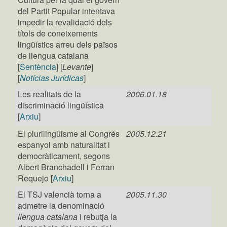
del Partit Popular intentava
impedir la revalidació dels
títols de coneixements
lingüístics arreu dels països
de llengua catalana
[
Sentència
] [
Levante
]
[
Notícias Jurídicas
]
Les realitats de la
2006.01.18
discriminació lingüística
[
Arxiu
]
El plurilingüisme al Congrés
2005.12.21
espanyol amb naturalitat i
democràticament, segons
Albert Branchadell i Ferran
Requejo [
Arxiu
]
El TSJ valencià torna a
2005.11.30
admetre la denominació
llengua catalana
i rebutja la