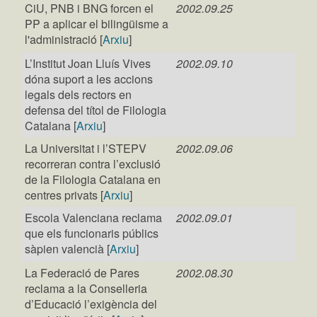
CiU, PNB i BNG forcen el
2002.09.25
PP a aplicar el bilingüisme a
l'administració [
Arxiu
]
L’Institut Joan Lluís Vives
2002.09.10
dóna suport a les accions
legals dels rectors en
defensa del títol de Filologia
Catalana [
Arxiu
]
La Universitat i l’STEPV
2002.09.06
recorreran contra l’exclusió
de la Filologia Catalana en
centres privats [
Arxiu
]
Escola Valenciana reclama
2002.09.01
que els funcionaris públics
sàpien valencià [
Arxiu
]
La Federació de Pares
2002.08.30
reclama a la Conselleria
d’Educació l’exigència del