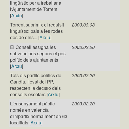
lingüístic per a treballar a
l'Ajuntament de Torrent
[
Arxiu
]
Torrent suprimix el requisit
2003.03.08
lingüístic: pals a les rodes
des de dins... [
Arxiu
]
El Consell assigna les
2003.02.20
subvencions segons el pes
polític dels ajuntaments
[
Arxiu
]
Tots els partits polítics de
2003.02.20
Gandia, llevat del PP,
respecten la decisió dels
consells escolars [
Arxiu
]
L'ensenyament públic
2003.02.20
només en valencià
s'impartix normalment en 63
localitats [
Arxiu
]