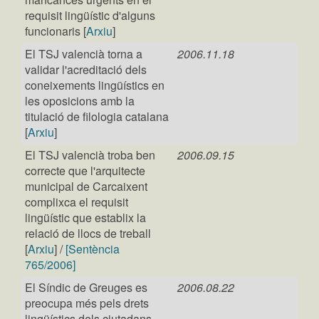
requisit lingüístic d'alguns
funcionaris [
Arxiu
]
El TSJ valencià torna a
2006.11.18
validar l'acreditació dels
coneixements lingüístics en
les oposicions amb la
titulació de filologia catalana
[
Arxiu
]
El TSJ valencià troba ben
2006.09.15
correcte que l'arquitecte
municipal de Carcaixent
complixca el requisit
lingüístic que establix la
relació de llocs de treball
[
Arxiu
] /
[Sentència
765/2006]
El Síndic de Greuges es
2006.08.22
preocupa més pels drets
lingüístics dels ciutadans