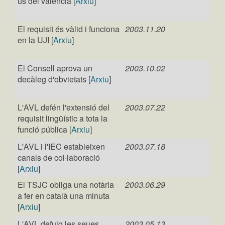
ús del valencià [
Arxiu
]
El requisit és vàlid i funciona
2003.11.20
en la UJI [
Arxiu
]
El Consell aprova un
2003.10.02
decàleg d'obvietats [
Arxiu
]
L'AVL defén l'extensió del
2003.07.22
requisit lingüístic a tota la
funció pública [
Arxiu
]
L'AVL i l'IEC estableixen
2003.07.18
canals de col·laboració
[
Arxiu
]
El TSJC obliga una notària
2003.06.29
a fer en català una minuta
[
Arxiu
]
L'AVL defuig les seues
2003.05.13