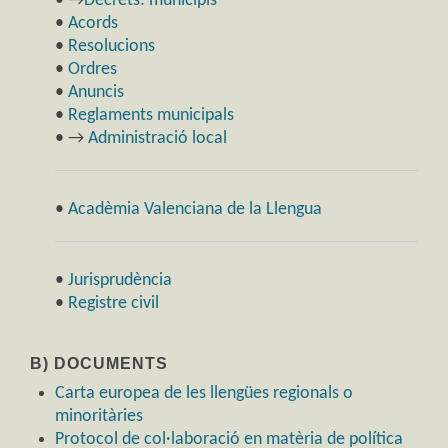
• →
Decrets: municipis
•
Acords
•
Resolucions
•
Ordres
•
Anuncis
•
Reglaments municipals
• →
Administració local
•
Acadèmia Valenciana de la Llengua
•
Jurisprudència
•
Registre civil
B) DOCUMENTS
Carta europea de les llengües regionals o
minoritàries
Protocol de col·laboració en matèria de política