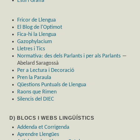
Estil i Grafia
Fricor de Llengua
El Blog de l'Optimot
Fica-hi la Llengua
Gazophylacium
Lletres i Tics
Normativa: des dels Parlants i per als Parlants
―
Abelard Saragossà
Per a Lectura i Decoració
Pren la Paraula
Qüestions Puntuals de Llengua
Raons que Rimen
Silencis del DIEC
D) BLOCS I WEBS LINGÜÍSTICS
Addenda et Corrigenda
Aprendre Llengües