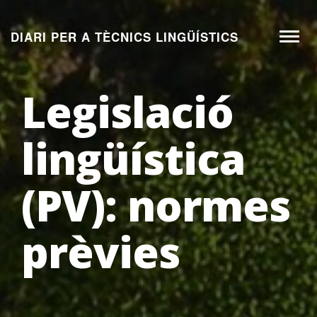
Aneu
al
DIARI PER A TÈCNICS LINGÜÍSTICS
Toggl
contingut
naviga
Legislació
lingüística
(PV): normes
prèvies