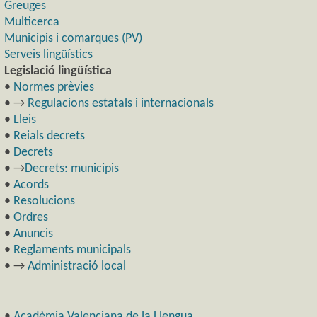
Greuges
Multicerca
Municipis i comarques (PV)
Serveis lingüístics
Legislació lingüística
•
Normes prèvies
• →
Regulacions estatals i internacionals
•
Lleis
•
Reials decrets
•
Decrets
• →
Decrets: municipis
•
Acords
•
Resolucions
•
Ordres
•
Anuncis
•
Reglaments municipals
• →
Administració local
•
Acadèmia Valenciana de la Llengua