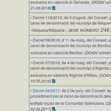
dogv
exclusiva en valencià el Genovés.
(
núm
21.09.2018)
• Decret 116/2018, de 3 d’agost, del Consell, 
canvi de denominació del municipi de Náquera
boe número 246,
«Nàquera/Nàquera».
(
• Decret 59/2018, d’11 de maig, del Consell, p
canvi de denominació del municipi de Benlloc
dogv
exclusiva en valencià Benlloc.
(
número
• Decret 57/2018, de 4 de maig, del Consell, p
canvi de denominació del municipi d’Algimia d
dog
exclusiva en valencià Algímia d’Alfara.
(
10.05.2018)
•
Decret 69/2017
, de 2 de juny, del Consell, de
procediment per al canvi de denominació dels 
d
entitats locals de la Comunitat Valenciana.
(
22.06.2017)