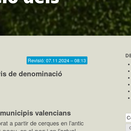
D
Revisió: 07.11.2024 – 08:13
vis de denominació
municipis valencians
Ce
rat a partir de cerques en l’antic
docv
boe
r
,
en el
i en l’actual