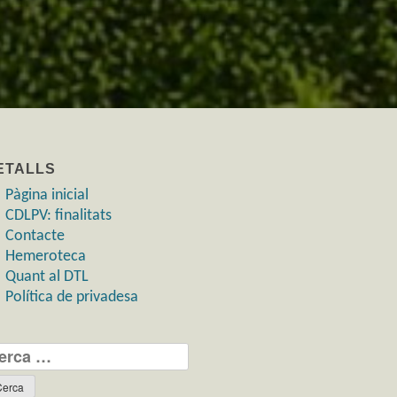
ETALLS
Pàgina inicial
CDLPV: finalitats
Contacte
Hemeroteca
Quant al DTL
Política de privadesa
rca: