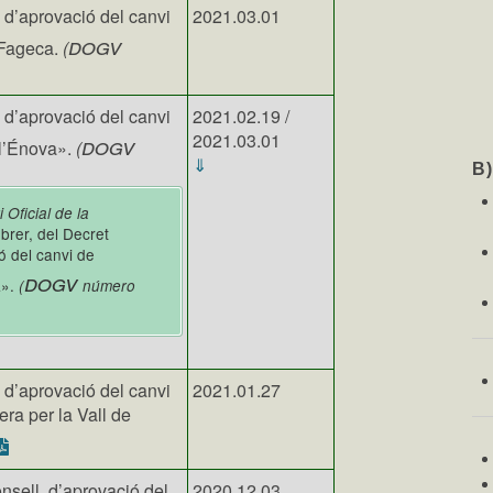
, d’aprovació del canvi
2021.03.01
dogv
 Fageca.
(
, d’aprovació del canvi
2021.02.19 /
2021.03.01
dogv
«l’Énova».
(
⇓
B
i Oficial de la
rer, del Decret
ó del canvi de
dogv
a».
(
número
 d’aprovació del canvi
2021.01.27
ra per la Vall de
nsell, d’aprovació del
2020.12.03