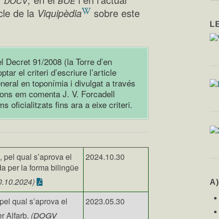
cle de la
Viquipèdia
sobre este
L
el Decret 91/2008 (la Torre d’en
ar el criteri d’escriure l’article
eneral en toponímia i divulgat a través
egons em comenta J. V. Forcadell
 oficialitzats fins ara a eixe criteri.
, pel qual s’aprova el
2024.10.30
 per la forma bilingüe
0.10.2024)
A
pel qual s’aprova el
2023.05.30
dogv
r Alfarb.
(