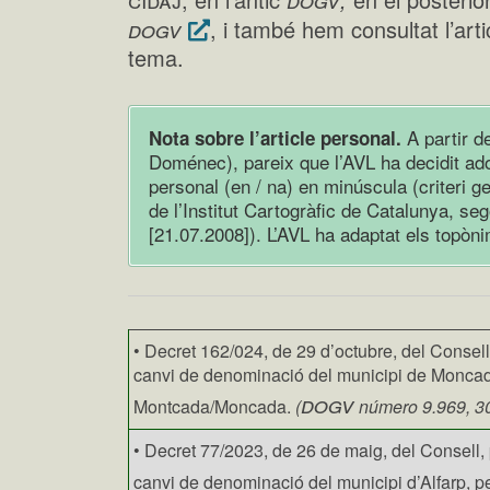
dogv
, i també hem consultat l’arti
tema.
A partir d
Nota sobre l’article personal.
Doménec), pareix que l’AVL ha decidit adopt
personal (en / na) en minúscula (criteri g
de l’Institut Cartogràfic de Catalunya, s
[21.07.2008]). L’AVL ha adaptat els topònims
• Decret 162/024, de 29 d’octubre, del Consell
canvi de denominació del municipi de Moncada
dogv
Montcada/Moncada.
(
número 9.969, 3
• Decret 77/2023, de 26 de maig, del Consell, 
canvi de denominació del municipi d’Alfarp, pe