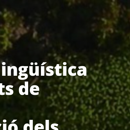
lingüística
ts de
ió dels