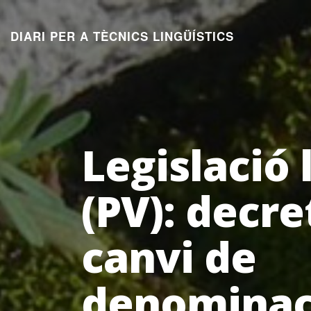
Aneu
al
DIARI PER A TÈCNICS LINGÜÍSTICS
contingut
Legislació 
(PV): decre
canvi de
denominac