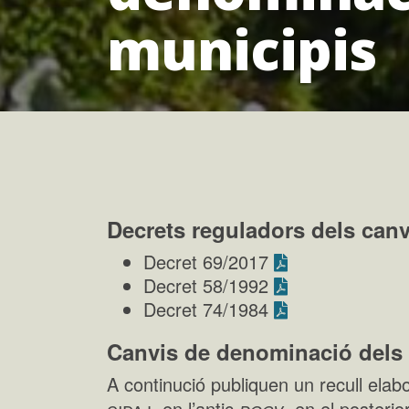
municipis
Decrets reguladors dels can
Decret 69/2017
Decret 58/1992
Decret 74/1984
Canvis de denominació dels 
A continució publiquen un recull elabo
cidaj
dogv
, en l’antic
,
en el posterio