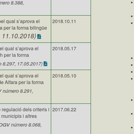
ero 8.388,
pel qual s’aprova el
2018.10.11
 per la forma bilingüe
 11.10.2018)
el qual s’aprova el
2018.05.17
h per la forma
 8.297, 17.05.2017)
el qual s’aprova el
2018.05.10
e Alfara per la forma
v
número 8.291,
 regulació dels criteris i
2017.06.22
municipis i altres
ogv
número 8.068,