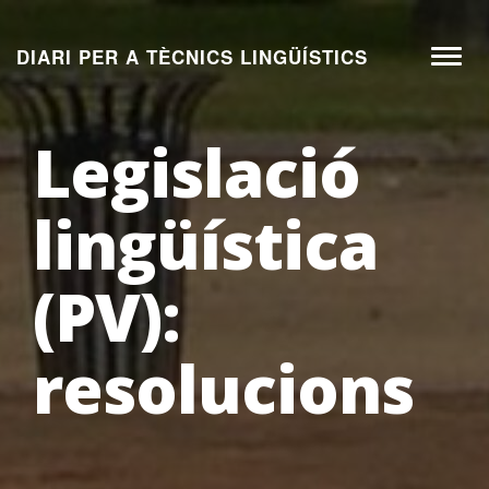
Aneu
al
DIARI PER A TÈCNICS LINGÜÍSTICS
Toggl
contingut
naviga
Legislació
lingüística
(PV):
resolucions