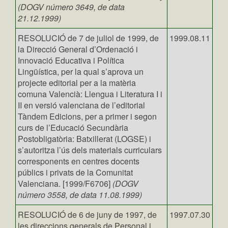
(DOGV número 3649, de data
21.12.1999)
RESOLUCIÓ de 7 de juliol de 1999, de
1999.08.11
la Direcció General d’Ordenació i
Innovació Educativa i Política
Lingüística, per la qual s’aprova un
projecte editorial per a la matèria
comuna Valencià: Llengua i Literatura I i
II en versió valenciana de l’editorial
Tàndem Edicions, per a primer i segon
curs de l’Educació Secundària
Postobligatòria: Batxillerat (LOGSE) i
s’autoritza l’ús dels materials curriculars
corresponents en centres docents
públics i privats de la Comunitat
Valenciana. [1999/F6706]
(DOGV
número 3558, de data 11.08.1999)
RESOLUCIÓ de 6 de juny de 1997, de
1997.07.30
les direccions generals de Personal i