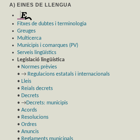
A) EINES DE LLENGUA
Fitxes de dubtes i terminologia
Greuges
Multicerca
Municipis i comarques (PV)
Serveis lingüístics
Legislació lingüística
•
Normes prèvies
• →
Regulacions estatals i internacionals
•
Lleis
•
Reials decrets
•
Decrets
• →
Decrets: municipis
•
Acords
•
Resolucions
•
Ordres
•
Anuncis
•
Reglaments municipals