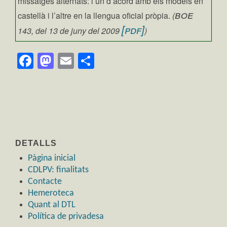
missatges alternats: l’un d’acord amb els models en
boe
castellà i l’altre en la llengua oficial pròpia.
(
[pdf]
143, del 13 de juny del 2009
)
Facebook
Mastodon
Email
Comparteix
DETALLS
Pàgina inicial
CDLPV: finalitats
Contacte
Hemeroteca
Quant al DTL
Política de privadesa