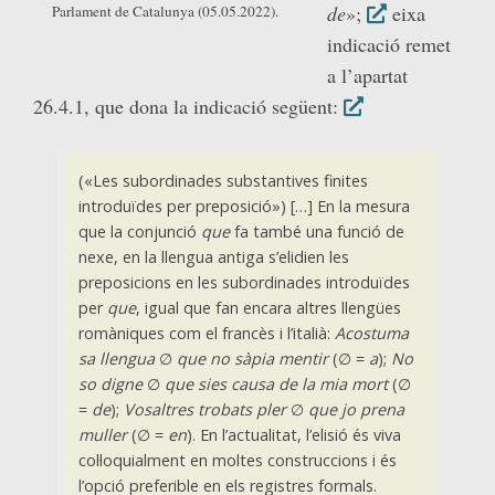
de
»;
eixa
Parlament de Catalunya (05.05.2022).
indicació remet
a l’apartat
26.4.1, que dona la indicació següent:
(«Les subordinades substantives finites
introduïdes per preposició») […] En la mesura
que la conjunció
que
fa també una funció de
nexe, en la llengua antiga s’elidien les
preposicions en les subordinades introduïdes
per
que
, igual que fan encara altres llengües
romàniques com el francès i l’italià:
Acostuma
sa llengua
∅
que no sàpia mentir
(∅ =
a
);
No
so digne
∅
que sies causa de la mia mort
(∅
=
de
);
Vosaltres trobats pler
∅
que jo prena
muller
(∅ =
en
). En l’actualitat, l’elisió és viva
col·loquialment en moltes construccions i és
l’opció preferible en els registres formals.