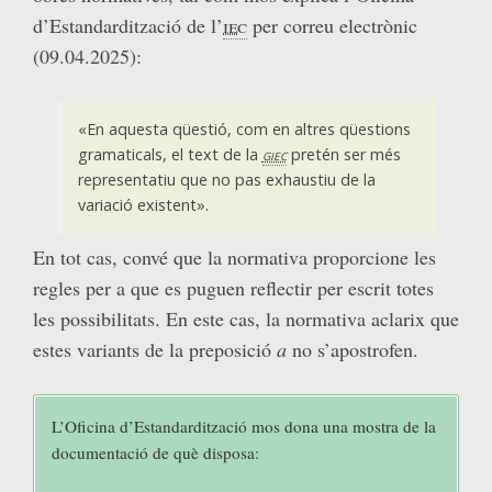
d’Estandardització de l’
iec
per correu electrònic
(09.04.2025):
«En aquesta qüestió, com en altres qüestions
gramaticals, el text de la
giec
pretén ser més
representatiu que no pas exhaustiu de la
variació existent».
En tot cas, convé que la normativa proporcione les
regles per a que es puguen reflectir per escrit totes
les possibilitats. En este cas, la normativa aclarix que
estes variants de la preposició
a
no s’apostrofen.
L’Oficina d’Estandardització mos dona una mostra de la
documentació de què disposa: