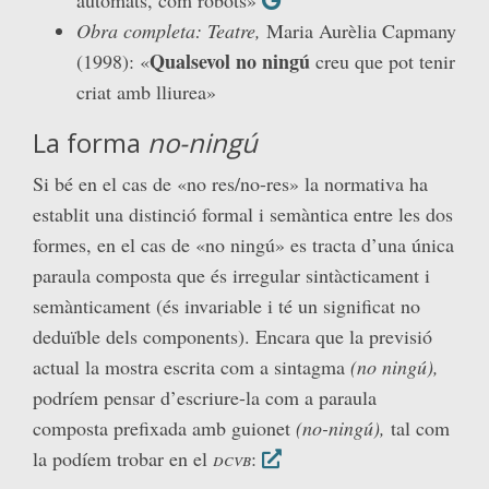
Obra completa: Teatre,
Maria Aurèlia Capmany
Qualsevol no ningú
(1998): «
creu que pot tenir
criat amb lliurea»
La forma
no-ningú
Si bé en el cas de «no res/no-res» la normativa ha
establit una distinció formal i semàntica entre les dos
formes, en el cas de «no ningú» es tracta d’una única
paraula composta que és irregular sintàcticament i
semànticament (és invariable i té un significat no
deduïble dels components). Encara que la previsió
actual la mostra escrita com a sintagma
(no ningú),
podríem pensar d’escriure-la com a paraula
composta prefixada amb guionet
(no-ningú),
tal com
la podíem trobar en el
dcvb
: