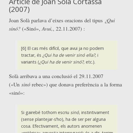
Article de Joan Solà Cortassa
(2007)
Joan Solà parlava d’eixes oracions del tipus
¿Qui
sinó?
(«Sinó»,
Avui,
, 22.11.2007) :
[6] El cas més difícil, que avui ja no podem
tractar, és
¿Qui ha de venir sinó ella?,
i
variants (
¿Qui ha de venir sinó?,
etc.).
Solà arribava a una conclusió el 29.11.2007
(«Un
sinó
rebec») que donava preferència a la forma
«sinó»:
Si gairebé tothom escriu
sinó,
instintivament
(sense plantejar-s’ho), ha de ser per alguna
cosa. Efectivament, els autors anomenen
«retòrica» aquesta interrogació; és a dir, tenim