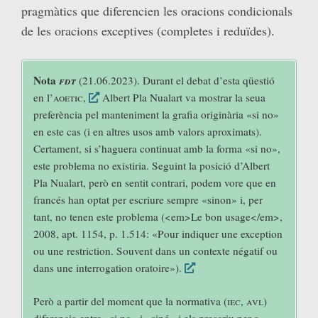
pragmàtics que diferencien les oracions condicionals
de les oracions exceptives (completes i reduïdes).
Nota
fdt
(21.06.2023). Durant el debat d’esta qüestió
en l’
aoetic
,
Albert Pla Nualart va mostrar la seua
preferència pel manteniment la grafia originària «si no»
en este cas (i en altres usos amb valors aproximats).
Certament, si s’haguera continuat amb la forma «si no»,
este problema no existiria. Seguint la posició d’Albert
Pla Nualart, però en sentit contrari, podem vore que en
francés han optat per escriure sempre «sinon» i, per
tant, no tenen este problema (<em>Le bon usage</em>,
2008, apt. 1154, p. 1.514: «Pour indiquer une exception
ou une restriction. Souvent dans un contexte négatif ou
dans une interrogation oratoire»).
Però a partir del moment que la normativa (
iec, avl
)
diferencia entre «si no» i «sinó» i els prescriu per a