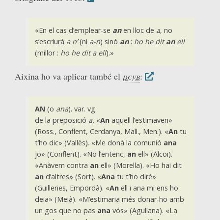
«En el cas d’emplear-se
an
en lloc de
a
, no
s’escriurà
a n’
(ni
a-n
) sinó
an
:
ho he dit
an
ell
(millor :
ho he dit a ell
).»
Aixina ho va aplicar també el
dcvb
:
AN
(o
ana
). var. vg.
de la preposició
a.
«
An
aquell l’estimaven»
(Ross., Conflent, Cerdanya, Mall., Men.). «
An
tu
t’ho dic» (Vallès). «Me donà la comunió
ana
jo» (Conflent). «No l’entenc,
an
ell» (Alcoi).
«Anàvem contra
an
ell» (Morella). «Ho hai dit
an
d’altres» (Sort). «
Ana
tu t’ho diré»
(Guilleries, Empordà). «
An
ell i ana mi ens ho
deia» (Meià). «M’estimaria més donar-ho amb
un gos que no pas
ana
vós» (Agullana). «La