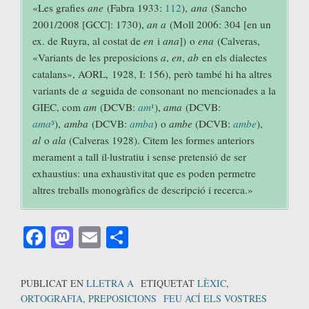
«Les grafies
ane
(Fabra 1933:
112
),
ana
(Sancho
2001/2008 [GCC]: 1730),
an a
(Moll 2006: 304 [en un
ex. de Ruyra, al costat de
en
i
ana
]) o
ena
(Calveras,
«Variants de les preposicions
a
,
en
,
ab
en els dialectes
catalans», AORL, 1928, I: 156), però també hi ha altres
variants de
a
seguida de consonant no mencionades a la
GIEC, com
am
(DCVB:
am
¹
),
ama
(DCVB:
ama
³
),
amba
(DCVB:
amba
) o
ambe
(DCVB:
ambe
),
al
o
ala
(Calveras 1928). Citem les formes anteriors
merament a tall il·lustratiu i sense pretensió de ser
exhaustius: una exhaustivitat que es poden permetre
altres treballs monogràfics de descripció i recerca.»
Facebook
Mastodon
Email
Comparteix
PUBLICAT EN
LLETRA A
ETIQUETAT
LÈXIC
,
ORTOGRAFIA
,
PREPOSICIONS
FEU ACÍ ELS VOSTRES