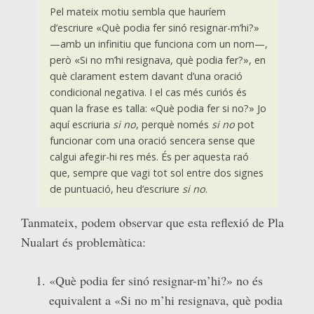
Pel mateix motiu sembla que hauríem
d’escriure «Què podia fer sinó resignar-m’hi?»
—amb un infinitiu que funciona com un nom—,
però «Si no m’hi resignava, què podia fer?», en
què clarament estem davant d’una oració
condicional negativa. I el cas més curiós és
quan la frase es talla: «Què podia fer si no?» Jo
aquí escriuria
si no
, perquè només
si no
pot
funcionar com una oració sencera sense que
calgui afegir-hi res més. És per aquesta raó
que, sempre que vagi tot sol entre dos signes
de puntuació, heu d’escriure
si no
.
Tanmateix, podem observar que esta reflexió de Pla
Nualart és problemàtica:
«Què podia fer sinó resignar-m’hi?» no és
equivalent a «Si no m’hi resignava, què podia