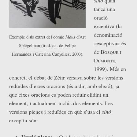
sinó
quan
tanca una
oració
exceptiva (la
denominació
Maus
Exemple d’ús extret del còmic
d’Art
«exceptiva» és
Spiegelman (trad. ca. de Felipe
de
Bosque i
Hernández i Caterina Canyelles, 2003).
Demonte
,
1999). Més en
concret, el debat de Zèfir versava sobre les versions
reduïdes d’eixes oracions (és a dir, amb elisió), ja
que eixes oracions es poden reduir elidint un
element, i actualment inclús dos elements. Les
versions plenes i reduïdes en què s’usa el
sinó
exceptiu són:
Versió plena:
«¿Qui havia de vindre sinó