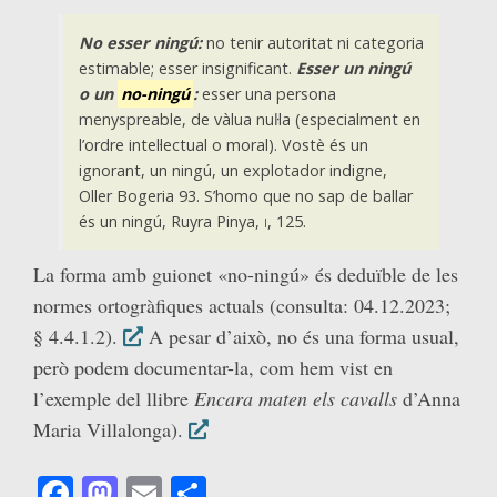
No esser ningú:
no tenir autoritat ni categoria
estimable; esser insignificant.
Esser un ningú
o
un
no-ningú
:
esser una persona
menyspreable, de vàlua nuŀla (especialment en
l’ordre intel·lectual o moral).
Vostè és un
ignorant, un ningú, un explotador indigne,
Oller Bogeria 93.
S’homo que no sap de ballar
és un ningú,
Ruyra Pinya,
i,
125.
La forma amb guionet «no-ningú» és deduïble de les
normes ortogràfiques actuals (consulta: 04.12.2023;
§ 4.4.1.2).
A pesar d’això, no és una forma usual,
però podem documentar-la, com hem vist en
l’exemple del llibre
Encara maten els cavalls
d’Anna
Maria Villalonga).
Facebook
Mastodon
Email
Comparteix