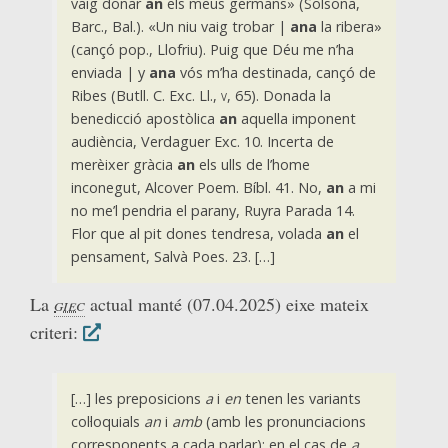
vaig donar
an
els meus germans» (Solsona,
Barc., Bal.). «Un niu vaig trobar |
ana
la ribera»
(cançó pop., Llofriu).
Puig que Déu me n’ha
enviada | y
ana
vós m’ha destinada,
cançó de
Ribes (Butll. C. Exc. Ll.,
v,
65).
Donada la
benedicció apostòlica
an
aquella imponent
audiència,
Verdaguer Exc. 10.
Incerta de
merèixer gràcia
an
els ulls de l’home
inconegut,
Alcover Poem. Bíbl. 41.
No,
an
a mi
no me’l pendria el parany,
Ruyra Parada 14.
Flor que al pit dones tendresa, volada
an
el
pensament,
Salvà Poes. 23.
[…]
La
giec
actual manté (07.04.2025) eixe mateix
criteri:
[…] les preposicions
a
i
en
tenen les variants
col·loquials
an
i
amb
(amb les pronunciacions
corresponents a cada parlar); en el cas de
a
,