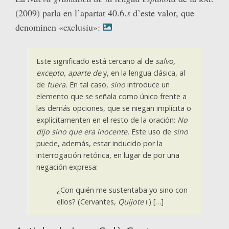
(2009) parla en l’apartat 40.6.
s
d’este valor, que
denominen «exclusiu»:
Este significado está cercano al de
salvo,
excepto, aparte de
y, en la lengua clásica, al
de
fuera.
En tal caso,
sino
introduce un
elemento que se señala como único frente a
las demás opciones, que se niegan implícita o
explícitamenten en el resto de la oración:
No
dijo sino que era inocente.
Este uso de
sino
puede, además, estar inducido por la
interrogación retórica, en lugar de por una
negación expresa:
¿Con quién me sustentaba yo sino con
ellos? (Cervantes,
Quijote
ii
) […]