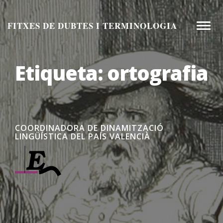
Aneu
al
FITXES DE DUBTES I TERMINOLOGIA
Toggle
contingut
naviga
Etiqueta:
ortografia
COORDINADORA DE DINAMITZACIÓ
LINGÜÍSTICA DEL PAÍS VALENCIÀ