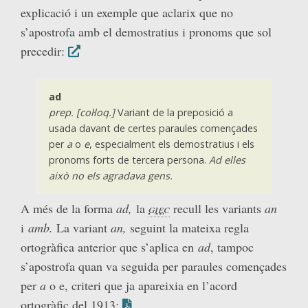
explicació i un exemple que aclarix que no
s’apostrofa amb el demostratius i pronoms que sol
precedir:
ad
prep. [col·loq.]
Variant de la preposició a
usada davant de certes paraules començades
per
a
o
e
, especialment els demostratius i els
pronoms forts de tercera persona.
Ad elles
això no els agradava gens.
A més de la forma
ad,
la
giec
recull les variants
an
i
amb.
La variant
an,
seguint la mateixa regla
ortogràfica anterior que s’aplica en
ad
, tampoc
s’apostrofa quan va seguida per paraules començades
per
a
o e, criteri que ja apareixia en l’acord
ortogràfic del 1913: