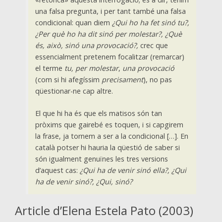
una falsa pregunta, i per tant també una falsa
condicional: quan diem
¿Qui ho ha fet sinó tu?,
¿Per què ho ha dit sinó per molestar?, ¿Què
és, això, sinó una provocació?,
crec que
essencialment pretenem focalitzar (remarcar)
el terme
tu,
per molestar
,
una provocació
(com si hi afegíssim
precisament
), no pas
qüestionar-ne cap altre.
El que hi ha és que els matisos són tan
pròxims que gairebé es toquen, i si capgirem
la frase, ja tornem a ser a la condicional […]. En
català potser hi hauria la qüestió de saber si
són igualment genuïnes les tres versions
d’aquest cas:
¿Qui ha de venir sinó ella?, ¿Qui
ha de venir sinó?, ¿Qui, sinó?
Article d’Elena Estela Pato (2003)