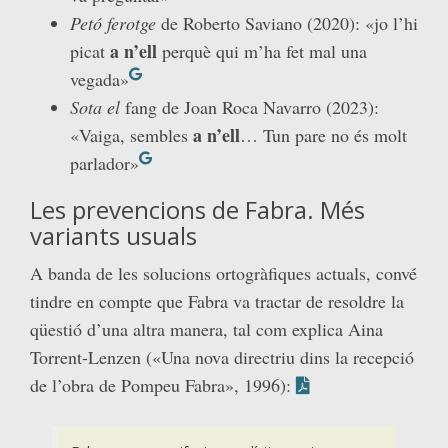
Petó ferotge
de Roberto Saviano (2020): «jo l’hi
a n’ell
picat
perquè qui m’ha fet mal una
vegada»
Sota el
fang de Joan Roca Navarro (2023):
a n’ell
«Vaiga, sembles
… Tun pare no és molt
parlador»
Les prevencions de Fabra. Més
variants usuals
A banda de les solucions ortogràfiques actuals, convé
tindre en compte que Fabra va tractar de resoldre la
qüestió d’una altra manera, tal com explica Aina
Torrent-Lenzen («Una nova directriu dins la recepció
de l’obra de Pompeu Fabra», 1996):