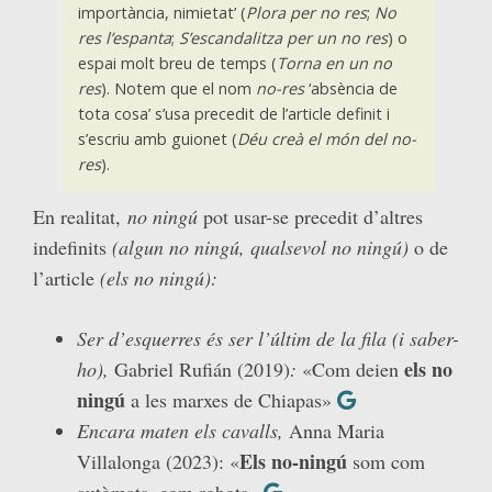
importància, nimietat’ (
Plora per no res
;
No
res l’espanta
;
S’escandalitza per un no res
) o
espai molt breu de temps (
Torna en un no
res
). Notem que el nom
no-res
‘absència de
tota cosa’ s’usa precedit de l’article definit i
s’escriu amb guionet (
Déu creà el món del no-
res
).
En realitat,
no ningú
pot usar-se precedit d’altres
indefinits
(algun no ningú, qualsevol no ningú)
o de
l’article
(els no ningú):
Ser d’esquerres és ser l’últim de la fila (i saber-
els no
ho),
Gabriel Rufián (2019)
:
«Com deien
ningú
a les marxes de Chiapas»
Encara maten els cavalls,
Anna Maria
Els no-ningú
Villalonga (2023): «
som com
autòmats, com robots»