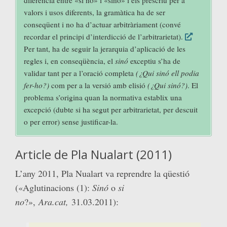
valors i usos diferents, la gramàtica ha de ser
conseqüent i no ha d’actuar arbitràriament (convé
recordar el principi d’interdicció de l’arbitrarietat).
Per tant, ha de seguir la jerarquia d’aplicació de les
regles i, en conseqüència, el
sinó
exceptiu s’ha de
validar tant per a l’oració completa
(¿Qui sinó ell podia
fer-ho?)
com per a la versió amb elisió
(¿Qui sinó?)
. El
problema s’origina quan la normativa establix una
excepció (dubte si ha segut per arbitrarietat, per descuit
o per error) sense justificar-la.
Article de Pla Nualart (2011)
L’any 2011, Pla Nualart va reprendre la qüestió
(«Aglutinacions (1):
Sinó
o
si
no
?»,
Ara.cat,
31.03.2011):