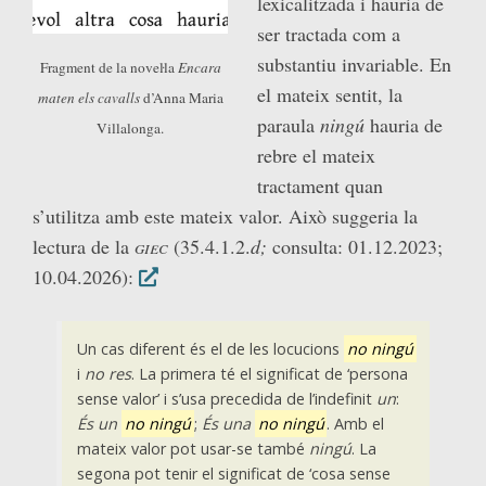
lexicalitzada i hauria de
ser tractada com a
substantiu invariable. En
Fragment de la noveŀla
Encara
el mateix sentit, la
maten els cavalls
d’Anna Maria
paraula
ningú
hauria de
Villalonga.
rebre el mateix
tractament quan
s’utilitza amb este mateix valor. Això suggeria la
lectura de la
giec
(35.4.1.2.
d;
consulta: 01.12.2023;
10.04.2026):
Un cas diferent és el de les locucions
no ningú
i
no res
. La primera té el significat de ‘persona
sense valor’ i s’usa precedida de l’indefinit
un
:
És un
no ningú
;
És una
no ningú
. Amb el
mateix valor pot usar-se també
ningú
. La
segona pot tenir el significat de ‘cosa sense