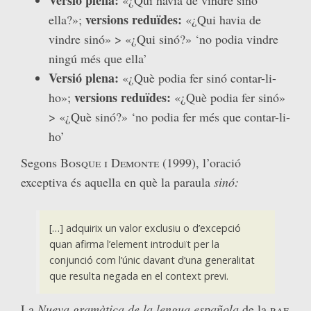
versions reduïdes:
ella?»;
«¿Qui havia de
vindre sinó» > «¿Qui sinó?» ‘no podia vindre
ningú més que ella’
Versió plena:
«¿Què podia fer sinó contar-li-
versions reduïdes:
ho»;
«¿Què podia fer sinó»
> «¿Què sinó?» ‘no podia fer més que contar-li-
ho’
Segons
Bosque i Demonte (1999)
, l’oració
exceptiva és aquella en què la paraula
sinó:
[…] adquirix un valor exclusiu o d’excepció
quan afirma l’element introduït per la
conjunció com l’únic davant d’una generalitat
que resulta negada en el context previ.
La
Nueva gramàtica de la lengua española
de la
rae