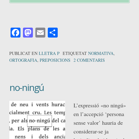
Facebook
Mastodon
Email
Comparteix
PUBLICAT EN
LLETRA P
ETIQUETAT
NORMATIVA
,
ORTOGRAFIA
,
PREPOSICIONS
2 COMENTARIS
no-ningú
L’expressió «no ningú»
en l’accepció ‘persona
sense valor’ hauria de
considerar-se ja