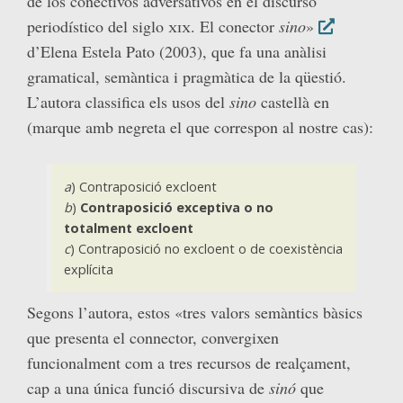
de los conectivos adversativos en el discurso
periodístico del siglo
xix
. El conector
sino
»
d’Elena Estela Pato (2003), que fa una anàlisi
gramatical, semàntica i pragmàtica de la qüestió.
L’autora classifica els usos del
sino
castellà en
(marque amb negreta el que correspon al nostre cas):
a
) Contraposició excloent
b
)
Contraposició exceptiva o no
totalment excloent
c
) Contraposició no excloent o de coexistència
explícita
Segons l’autora, estos «tres valors semàntics bàsics
que presenta el connector, convergixen
funcionalment com a tres recursos de realçament,
cap a una única funció discursiva de
sinó
que