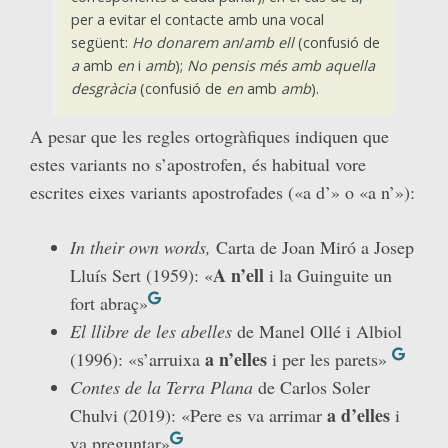
per a evitar el contacte amb una vocal
següent:
Ho donarem an
/
amb ell
(confusió de
a
amb
en
i
amb
);
No pensis més amb aquella
desgràcia
(confusió de
en
amb
amb
).
A pesar que les regles ortogràfiques indiquen que
estes variants no s’apostrofen, és habitual vore
escrites eixes variants apostrofades («a d’» o «a n’»):
In their own words,
Carta de Joan Miró a Josep
A n’ell
Lluís Sert (1959): «
i la Guinguite un
fort abraç»
El llibre de les abelles
de Manel Ollé i Albiol
a n’elles
(1996): «s’arruixa
i per les parets»
Contes de la Terra Plana
de Carlos Soler
a d’elles
Chulvi (2019): «Pere es va arrimar
i
va preguntar»