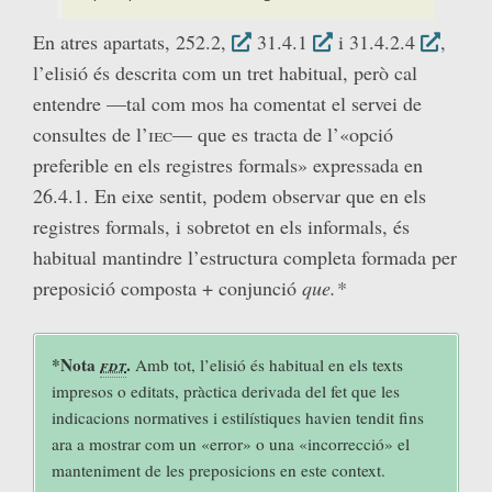
En atres apartats, 252.2,
31.4.1
i 31.4.2.4
,
l’elisió és descrita com un tret habitual, però cal
entendre —tal com mos ha comentat el servei de
consultes de l’
iec
— que es tracta de l’«opció
preferible en els registres formals» expressada en
26.4.1. En eixe sentit, podem observar que en els
registres formals, i sobretot en els informals, és
habitual mantindre l’estructura completa formada per
preposició composta + conjunció
que.*
*Nota
fdt
.
Amb tot, l’elisió és habitual en els texts
impresos o editats, pràctica derivada del fet que les
indicacions normatives i estilístiques havien tendit fins
ara a mostrar com un «error» o una «incorrecció» el
manteniment de les preposicions en este context.