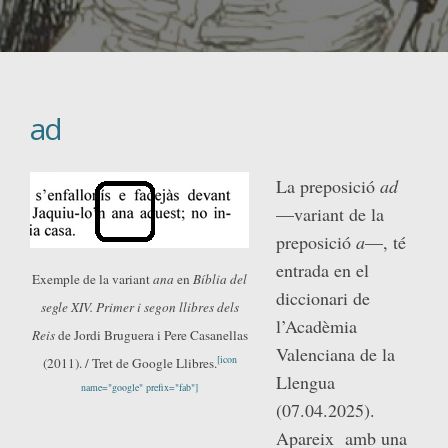
ad
La preposició
ad
—variant de la
preposició
a
—, té
entrada en el
Exemple de la variant
ana
en
Bíblia del
diccionari de
segle XIV. Primer i segon llibres dels
l’Acadèmia
Reis
de Jordi Bruguera i Pere Casanellas
Valenciana de la
[icon
(2011). / Tret de Google Llibres.
Llengua
name="google" prefix="fab"]
(07.04.2025).
Apareix amb una