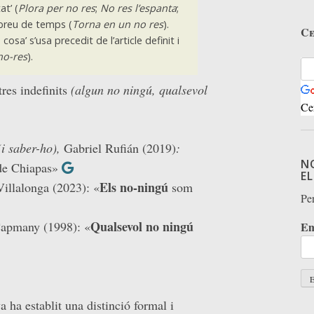
at’ (
Plora per no res
;
No res l’espanta
;
 breu de temps (
Torna en un no res
).
Ce
cosa’ s’usa precedit de l’article definit i
no-res
).
tres indefinits
(algun no ningú, qualsevol
Ce
 (i saber-ho),
Gabriel Rufián (2019)
:
N
de Chiapas»
E
Els no-ningú
llalonga (2023): «
som
Per
Qualsevol no ningú
apmany (1998): «
Em
a ha establit una distinció formal i