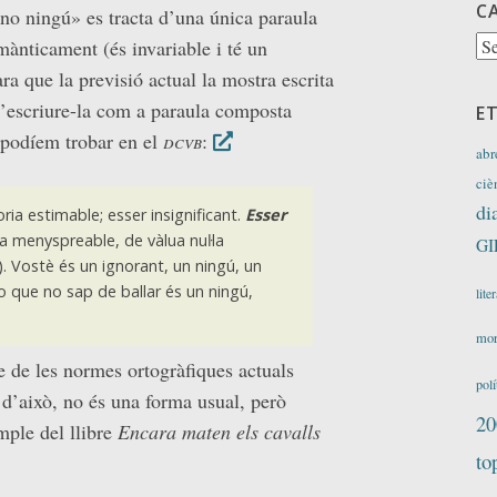
C
«no ningú» es tracta d’una única paraula
Ca
mànticament (és invariable i té un
a que la previsió actual la mostra escrita
’escriure-la com a paraula composta
E
 podíem trobar en el
dcvb
:
abr
ciè
di
oria estimable; esser insignificant.
Esser
a menyspreable, de vàlua nuŀla
GI
).
Vostè és un ignorant, un ningú, un
 que no sap de ballar és un ningú,
lite
mor
 de les normes ortogràfiques actuals
polí
d’això, no és una forma usual, però
20
ple del llibre
Encara maten els cavalls
to