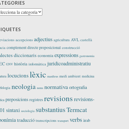
ATEGORIES
tegories
TIQUETES
adjectius
AVL
eviacions
accepcions
agricultura
castellà
complement directe preposicional
construcció
ncia
expressions
alectes
diccionaris
economia
gastronomia
juridicoadministratiu
EC
història
informàtica
GNV
lèxic
locucions
medi ambient
medicina
ratura
manlleus
neologia
normativa
ortografia
fologia
noms
revisions
revisions-
preposicions
registres
tica
substantius
Termcat
01
sintaxi
sociologia
verbs
ponímia
traducció
àrab
transcripcions
transport