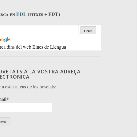
rca en
EDL
(fitxes + FDT)
rca dins del web Eines de Llengua
OVETATS A LA VOSTRA ADREÇA
LECTRÒNICA
 a estar al cas de les novetats:
ail*