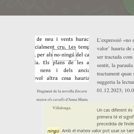
L’expressió «no 
valor’ hauria de 
ser tractada com 
sentit, la paraul
tractament quan s
suggeria la lectu
01.12.2023; 10.
Fragment de la noveŀla
Encara
maten els cavalls
d’Anna Maria
Villalonga.
Un cas diferent és 
primera té el signif
precedida de l’inde
ningú
. Amb el mateix valor pot usar-se t