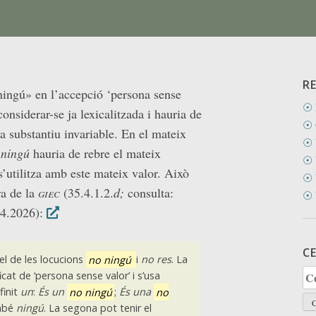
R
ningú» en l’accepció ‘persona sense
☉ 
considerar-se ja lexicalitzada i hauria de
☉ 
a substantiu invariable. En el mateix
☉ 
a
ningú
hauria de rebre el mateix
☉ 
’utilitza amb este mateix valor. Això
☉ 
ra de la
giec
(35.4.1.2.
d;
consulta:
☉ 
04.2026):
C
el de les locucions
no ningú
i
no res
. La
Ce
icat de ‘persona sense valor’ i s’usa
finit
un
:
És un
no ningú
;
És una
no
ambé
ningú
. La segona pot tenir el