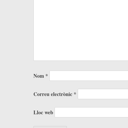
Nom
*
Correu electrònic
*
Lloc web