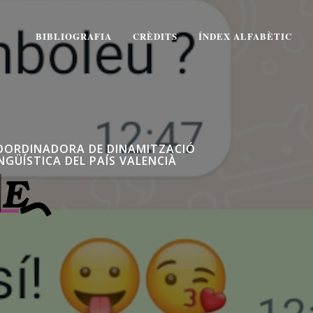
BIBLIOGRAFIA
CRÈDITS
ÍNDEX ALFABÈTIC
OORDINADORA DE DINAMITZACIÓ
NGÜÍSTICA DEL PAÍS VALENCIÀ