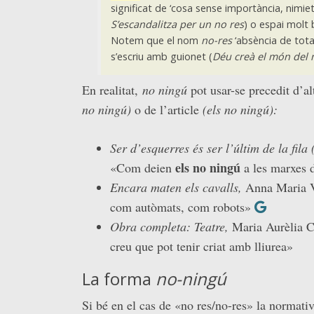
significat de ‘cosa sense importància, nimiet
S’escandalitza per un no res
) o espai molt
Notem que el nom
no-res
‘absència de tota 
s’escriu amb guionet (
Déu creà el món del 
En realitat,
no ningú
pot usar-se precedit d’al
no ningú)
o de l’article
(els no ningú):
Ser d’esquerres és ser l’últim de la fila
els no ningú
«Com deien
a les marxes 
Encara maten els cavalls,
Anna Maria Vi
com autòmats, com robots»
Obra completa: Teatre,
Maria Aurèlia C
creu que pot tenir criat amb lliurea»
La forma
no-ningú
Si bé en el cas de «no res/no-res» la normativ