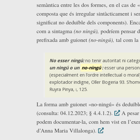
semàntica entre les dos formes, en el cas de 
composta que és irregular sintàcticament i se
significat no deduïble dels components). Encar
com a sintagma
(no ningú),
podríem pensar d
prefixada amb guionet
(no-ningú),
tal com la
No esser ningú:
no tenir autoritat ni categ
un ningú
o
un
no-ningú
:
esser una person
(especialment en l’ordre intel·lectual o moral
explotador indigne,
Oller Bogeria 93.
S’homo
Ruyra Pinya,
i,
125.
La forma amb guionet «no-ningú» és deduïble
(consulta: 04.12.2023; § 4.4.1.2).
A pesar 
podem documentar-la, com hem vist en l’exem
d’Anna Maria Villalonga).