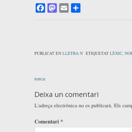
Facebook
Mastodon
Email
Comparteix
PUBLICAT EN
LLETRA N
ETIQUETAT
LÈXIC
,
NO
Navegació
torca
d'entrades
Deixa un comentari
L'adreça electrònica no es publicarà.
Els cam
Comentari
*