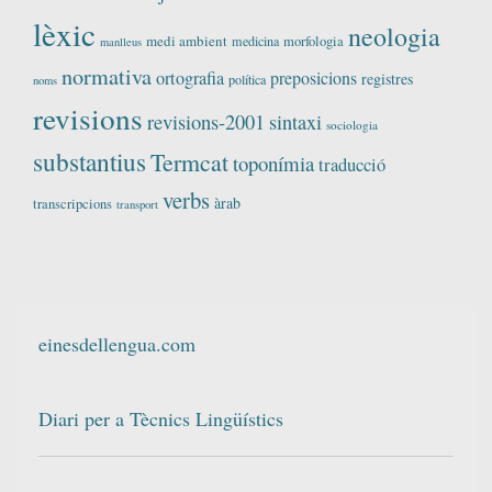
lèxic
neologia
medi ambient
medicina
morfologia
manlleus
normativa
ortografia
preposicions
registres
política
noms
revisions
revisions-2001
sintaxi
sociologia
substantius
Termcat
toponímia
traducció
verbs
àrab
transcripcions
transport
einesdellengua.com
Diari per a Tècnics Lingüístics