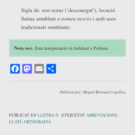
Sigla de:
non notus
(‘desconegut’), locució
llatina semblant a
nomen nescio
i amb usos
tradicionals semblants.
Nota
fdt
.
Esta interpretació és habitual a Polònia.
Facebook
Mastodon
Email
Comparteix
Publicat per: Miquel Boronat Cogollos.
PUBLICAT EN
LLETRA N
ETIQUETAT
ABREVIACIONS
,
LLATÍ
,
ORTOGRAFIA