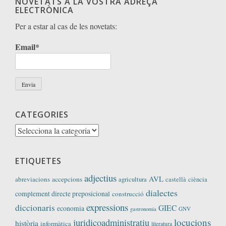
NOVETATS A LA VOSTRA ADREÇA
ELECTRÒNICA
Per a estar al cas de les novetats:
Email*
CATEGORIES
Categories
ETIQUETES
adjectius
AVL
abreviacions
accepcions
agricultura
castellà
ciència
dialectes
complement directe preposicional
construcció
expressions
diccionaris
GIEC
economia
GNV
gastronomia
locucions
juridicoadministratiu
història
informàtica
literatura