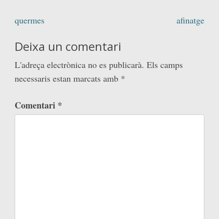
Navegació
quermes
afinatge
d'entrades
Deixa un comentari
L'adreça electrònica no es publicarà.
Els camps
necessaris estan marcats amb
*
Comentari
*