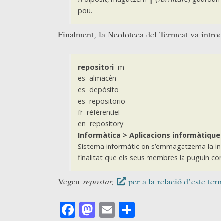
pou.
Finalment, la Neoloteca del Termcat va intro
repositori
m
es almacén
es depósito
es repositorio
fr référentiel
en repository
Informàtica > Aplicacions informàtique
Sistema informàtic on s’emmagatzema la in
finalitat que els seus membres la puguin co
Vegeu
repostar,
per a la relació d’este t
Facebook
Mastodon
Email
Comparteix