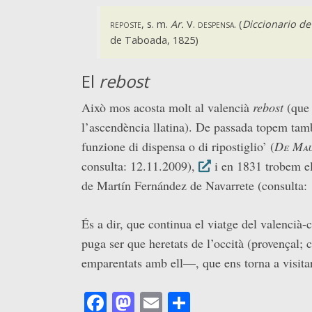
reposte
, s. m.
Ar.
V.
despensa.
(
Diccionario de
de Taboada, 1825)
El
rebost
Això mos acosta molt al valencià
rebost
(que 
l’ascendència llatina). De passada topem tam
funzione di dispensa o di ripostiglio’ (
De Ma
consulta: 12.11.2009),
i en 1831 trobem el
de Martín Fernández de Navarrete (consulta:
És a dir, que continua el viatge del valencià-
puga ser que heretats de l’occità (provençal; 
emparentats amb ell—, que ens torna a visitar
Facebook
Mastodon
Email
Comparteix