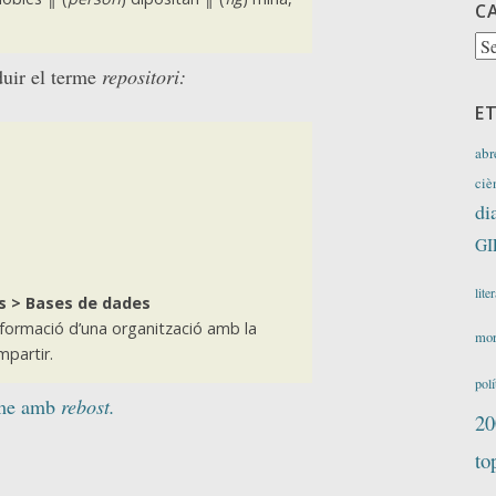
C
Ca
duir el terme
repositori:
E
abr
ciè
di
GI
lite
s > Bases de dades
formació d’una organització amb la
mor
mpartir.
polí
erme amb
rebost.
20
to