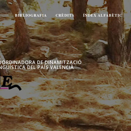
BIBLIOGRAFIA
CRÈDITS
ÍNDEX ALFABÈTIC
OORDINADORA DE DINAMITZACIÓ
NGÜÍSTICA DEL PAÍS VALENCIÀ