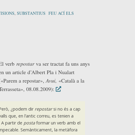
ISIONS
,
SUBSTANTIUS
FEU ACÍ ELS
El verb
repostar
va ser tractat fa uns anys
en un article d’Albert Pla i Nualart
(«Parem a repostar»,
Avui,
«Català a la
Terrasseta», 08.08.2009):
Però, ¿podem dir
repostar
si no és a cap
lls que, en l’antic correu, es tenien a
 A partir de
posta
formar un verb amb el
mpecable. Semànticament, la metàfora