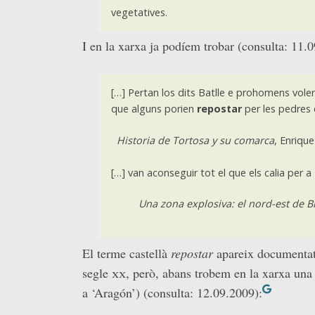
vegetatives.
I en la xarxa ja podíem trobar (consulta: 11.
[…] Pertan los dits Batlle e prohomens volen
que alguns porien
repostar
per les pedres q
Historia de Tortosa y su comarca
, Enriqu
[…] van aconseguir tot el que els calia per a
Una zona explosiva: el nord-est de Br
El terme castellà
repostar
apareix documentat 
segle
xx
, però, abans trobem en la xarxa una 
a ‘Aragón’) (consulta: 12.09.2009):