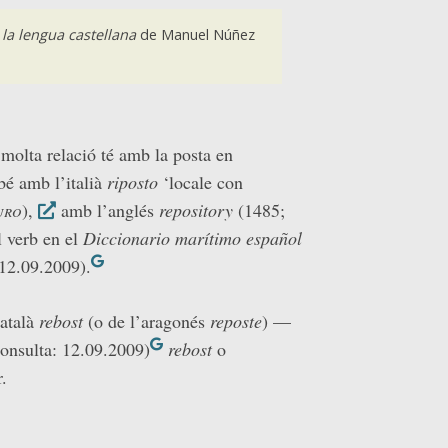
 la lengua castellana
de Manuel Núñez
molta relació té amb la posta en
bé amb l’italià
riposto
‘locale con
uro
),
amb l’anglés
repository
(1485;
 verb en el
Diccionario marítimo español
 12.09.2009).
català
rebost
(o de l’aragonés
reposte
) —
consulta: 12.09.2009)
rebost
o
.