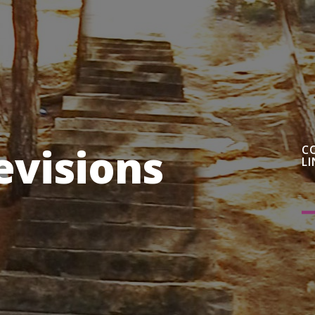
evisions
C
LI