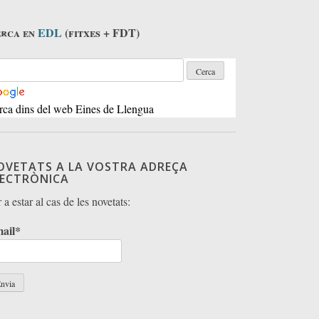
rca en
EDL
(fitxes + FDT)
rca dins del web Eines de Llengua
OVETATS A LA VOSTRA ADREÇA
LECTRÒNICA
 a estar al cas de les novetats:
ail*