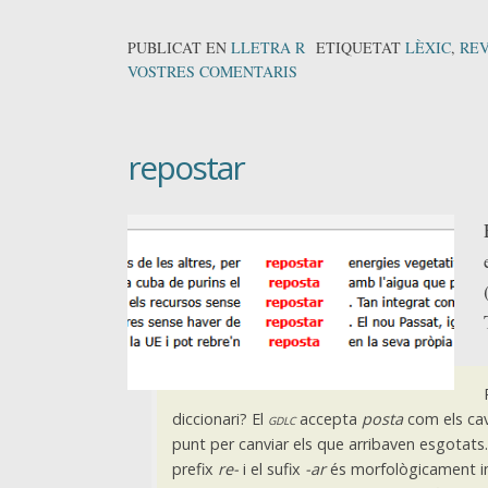
PUBLICAT EN
LLETRA R
ETIQUETAT
LÈXIC
,
REV
VOSTRES COMENTARIS
repostar
diccionari? El
gdlc
accepta
posta
com els cava
punt per canviar els que arribaven esgotats.
prefix
re-
i el sufix
-ar
és morfològicament i