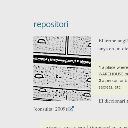
repositori
El terme angl
anys en un di
1
a place where 
WAREHOUSE or
2
a person or b
secrets, etc.
El diccionari
(consulta: 2009):
n
dipòsit, magatzem ║ (
furniture
) guardam