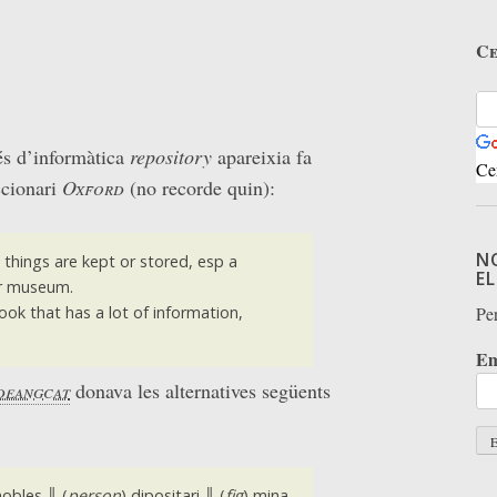
Ce
és d’informàtica
repository
apareixia fa
Ce
ccionari
Oxford
(no recorde quin):
N
things are kept or stored, esp a
E
 museum.
ook that has a lot of information,
Per
Em
deangcat
donava les alternatives següents
obles ║ (
person
) dipositari ║ (
fig
) mina,