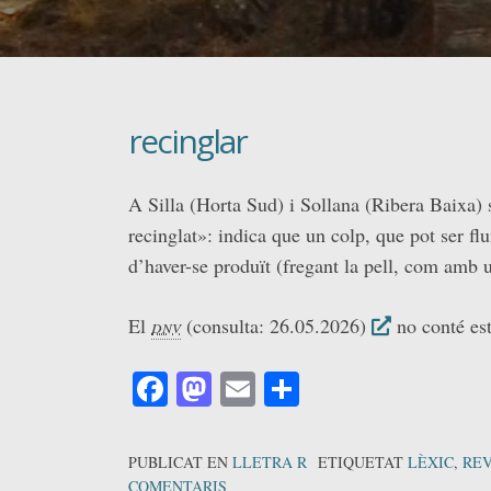
recinglar
A Silla (Horta Sud) i Sollana (Ribera Baixa) s
recinglat»: indica que un colp, que pot ser fl
d’haver-se produït (fregant la pell, com amb 
El
dnv
(consulta: 26.05.2026)
no conté est
Facebook
Mastodon
Email
Comparteix
PUBLICAT EN
LLETRA R
ETIQUETAT
LÈXIC
,
REV
COMENTARIS