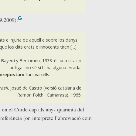
09.2009):
ts e injuria de aquell e sobre los danys
ue los dits orats e innocents tiren […]
e Bayerri y Bertomeu, 1933: és una citació
antiga i no sé si hi ha alguna errada.
«repostar»
llurs vaixells.
asil
, Josué de Castro (versió catalana de
Ramon Folch i Camarasa), 1965.
en el Corde cap als anys quaranta del
referència (on interprete l’abreviació com