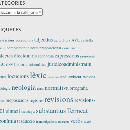
ATEGORIES
tegories
TIQUETES
adjectius
AVL
eviacions
accepcions
agricultura
castellà
complement directe preposicional
construcció
ncia
expressions
alectes
diccionaris
economia
gastronomia
juridicoadministratiu
EC
història
informàtica
GNV
lèxic
locucions
medi ambient
medicina
ratura
manlleus
neologia
normativa
ortografia
fologia
noms
revisions
revisions-
preposicions
registres
tica
substantius
Termcat
01
sintaxi
sociologia
verbs
ponímia
traducció
àrab
transcripcions
transport