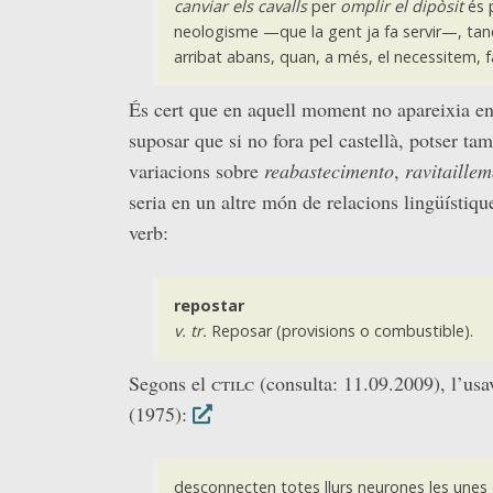
canviar els cavalls
per
omplir el dipòsit
és p
neologisme —que la gent ja fa servir—, tanca
arribat abans, quan, a més, el necessitem, f
És cert que en aquell moment no apareixia enca
suposar que si no fora pel castellà, potser tam
variacions sobre
reabastecimento
,
ravitaillem
seria en un altre món de relacions lingüístique
verb:
repostar
v. tr.
Reposar (provisions o combustible).
Segons el
ctilc
(consulta: 11.09.2009), l’usa
(1975):
desconnecten totes llurs neurones les unes 