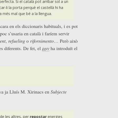
erfecta. Si el català pot arribar sol a un
r-li la porta perquè el castellà hi ha
a més mal que bé a la llengua.
ra en els diccionaris habituals, i es pot
poc s’usaria en català i faríem servir
ent
,
refueling
o
rifornimento
… Però això
s diferents. De fet, el
dnv
ha introduït el
va ja Lluís M. Xirinacs en
Subjecte
de les altres, per
repostar
energies