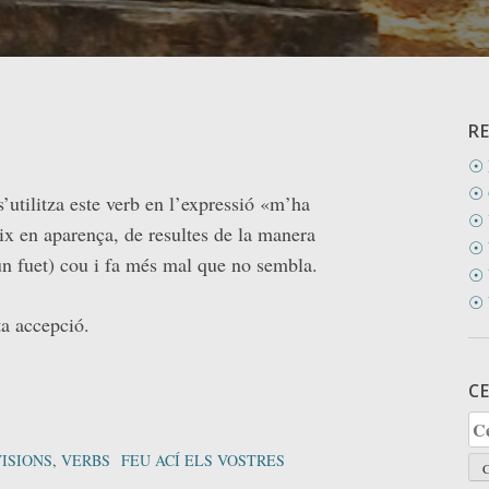
R
☉ 
☉ 
’utilitza este verb en l’expressió «m’ha
☉ 
uix en aparença, de resultes de la manera
☉ 
un fuet) cou i fa més mal que no sembla.
☉ 
☉ 
a accepció.
C
Ce
ISIONS
,
VERBS
FEU ACÍ ELS VOSTRES