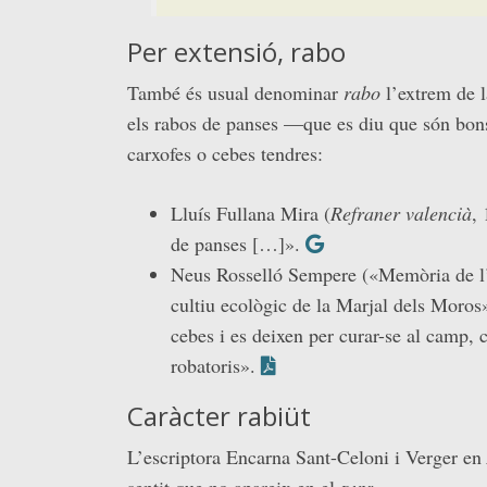
Per extensió, rabo
També és usual denominar
rabo
l’extrem de la
els rabos de panses —que es diu que són bon
carxofes o cebes tendres:
Lluís Fullana Mira (
Refraner valencià
,
de panses […]».
Neus Rosselló Sempere («Memòria de l’e
cultiu ecològic de la Marjal dels Moros»
cebes i es deixen per curar-se al camp, c
robatoris».
Caràcter rabiüt
L’escriptora Encarna Sant-Celoni i Verger en
sentit que no apareix en el
dnv
: