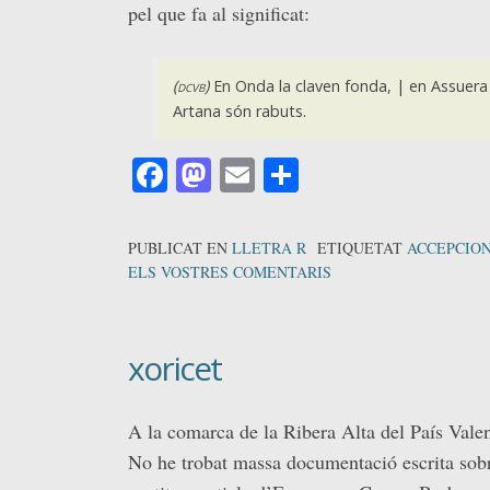
pel que fa al significat:
(
dcvb
)
En Onda la claven fonda, | en Assuera e
Artana són rabuts.
Facebook
Mastodon
Email
Comparteix
PUBLICAT EN
LLETRA R
ETIQUETAT
ACCEPCIO
ELS VOSTRES COMENTARIS
xoricet
A la comarca de la Ribera Alta del País Vale
No he trobat massa documentació escrita sobre