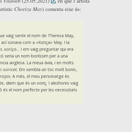
en
Vilaweb
(25.05.2021)
en què l’artista
rtístic
Choriza May
) comenta eixe ús:
que vaig sentir el nom de Theresa May,
 ací sonava com a «Xoriça» May. I la
és
xoriço
… I em vaig preguntar qui era
xò seria un nom boníssim per a una
ncia anglesa. La meua àvia, i en molts
en
xoricet.
Em sembla un toc molt bonic,
 rojos. A més, el meu personatge és
pte, diem que és un xoriç. I aleshores vaig
xò és el nom perfecte per les necessitats