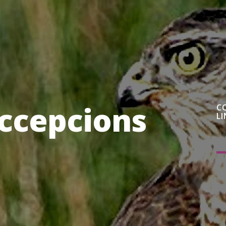
ccepcions
C
LI