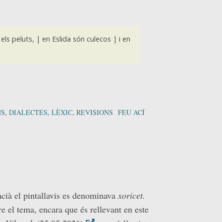
ls peluts, | en Eslida són culecos | i en
NS
,
DIALECTES
,
LÈXIC
,
REVISIONS
FEU ACÍ
ncià el pintallavis es denominava
xoricet.
 el tema, encara que és rellevant en este