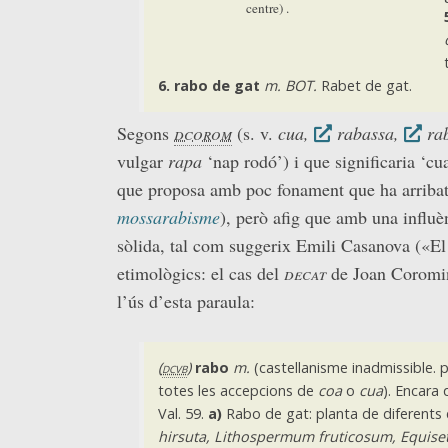
centre) .
6.
rabo de gat
m. BOT.
Rabet de gat.
Segons
dcorom
(s. v.
cua,
rabassa,
ra
vulgar
rapa
‘nap rodó’) i que significaria ‘cu
que proposa amb poc fonament que ha arribat
mossarabisme
), però afig que amb una influè
sòlida, tal com suggerix Emili Casanova («El 
etimològics: el cas del
decat
de Joan Coromi
l’ús d’esta paraula:
(
dcvb
)
rabo
m.
(castellanisme inadmissible. 
totes les accepcions de
coa
o
cua
). Encara 
Val. 59.
a)
Rabo de gat: planta de diferents
hirsuta, Lithospermum fruticosum, Equise