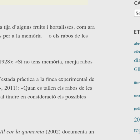
C
Ca
 tija d’alguns fruits i hortalisses, com ara
E
s per a la memòria— o els rabos de les
abr
ciè
di
 1928): «Si no tens memòria, menja rabos
GI
stada pràctica a la finca experimental de
lite
, 2011): «Quan es tallen els rabos de les
al tindre en consideració els possibles
mor
polí
20
to
Al cor la quimereta
(2002) documenta un