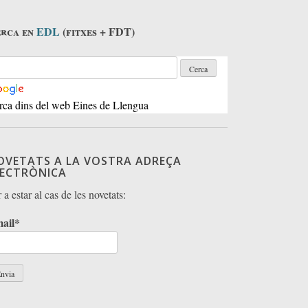
rca en
EDL
(fitxes + FDT)
rca dins del web Eines de Llengua
OVETATS A LA VOSTRA ADREÇA
LECTRÒNICA
 a estar al cas de les novetats:
ail*