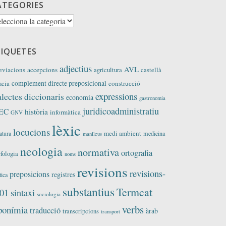
ATEGORIES
tegories
TIQUETES
adjectius
AVL
eviacions
accepcions
agricultura
castellà
complement directe preposicional
construcció
ncia
expressions
alectes
diccionaris
economia
gastronomia
juridicoadministratiu
EC
història
informàtica
GNV
lèxic
locucions
medi ambient
medicina
ratura
manlleus
neologia
normativa
ortografia
fologia
noms
revisions
revisions-
preposicions
registres
tica
substantius
Termcat
01
sintaxi
sociologia
verbs
ponímia
traducció
àrab
transcripcions
transport