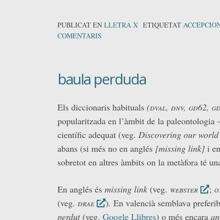
PUBLICAT EN
LLETRA X
ETIQUETAT
ACCEPCIO
COMENTARIS
baula perduda
Els diccionaris habituals
(dval, dnv, gd62, gd
popularitzada en l’àmbit de la paleontologia
científic adequat (veg.
Discovering our world
abans (si més no en anglés
[missing link]
i en
sobretot en altres àmbits on la metàfora té una
En anglés és
missing link
(veg.
webster
;
o
(veg.
drae
)
.
En valencià semblava preferib
perdut
(veg.
Google Llibres
) o més encara
an