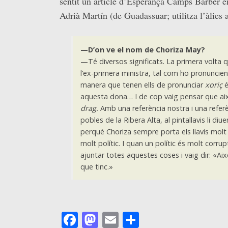
sentit un article d’Esperança Camps Barber 
Adrià Martín (de Guadassuar; utilitza l’àlies a
—D’on ve el nom de Choriza May?
—Té diversos significats. La primera volta 
l’ex-primera ministra, tal com ho pronuncien
manera que tenen ells de pronunciar
xoriç
aquesta dona… I de cop vaig pensar que ai
drag.
Amb una referència nostra i una referè
pobles de la Ribera Alta, al pintallavis li diu
perquè Choriza sempre porta els llavis molt
molt polític. I quan un polític és molt corru
ajuntar totes aquestes coses i vaig dir: «Ai
que tinc.»
Facebook
Mastodon
Email
Comparteix