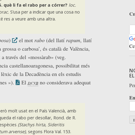
5.
què li fa el rabo per a córrer?
loc.
orac.
S’usa per a indicar que una cosa no
Ce
té res a veure amb una altra.
bosa
)
el mot
rabo
(del llatí
rapum
, llatí
Ce
a grossa o carbosa’, és català de València,
 a través del «mossàrab» (veg.
ncia castellanoaragonesa, possibilitat més
N
lèxic de la Decadència en els estudis
E
nes »).
El
dcvb
no considerava adequat
Per
Em
però molt usat en el País Valencià, amb
queda el rabo per desollar, Rond. de R.
 espècies
(Stachys hirta, Sideritis
tum arvense),
segons Flora Val. 153.