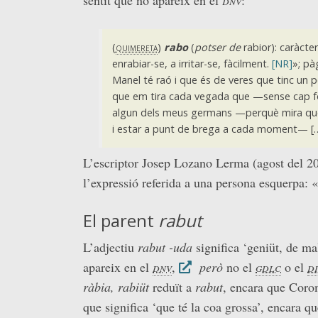
(
quimereta
)
rabo
(
potser de
rabior): caràcter
enrabiar-se, a irritar-se, fàcilment.
[NR]
»; pà
Manel té raó i que és de veres que tinc un 
que em tira cada vegada que —sense cap f
algun dels meus germans —perquè mira que 
i estar a punt de brega a cada moment— [
L’escriptor Josep Lozano Lerma (agost del 2
l’expressió referida a una persona esquerpa: 
El parent
rabut
L’adjectiu
rabut -uda
significa ‘geniüt, de ma
apareix en el
dnv
,
però
no el
gdlc
o el
d
ràbia, rabiüt
reduït a
rabut
, encara que Coro
que significa ‘que té la coa grossa’, encara q