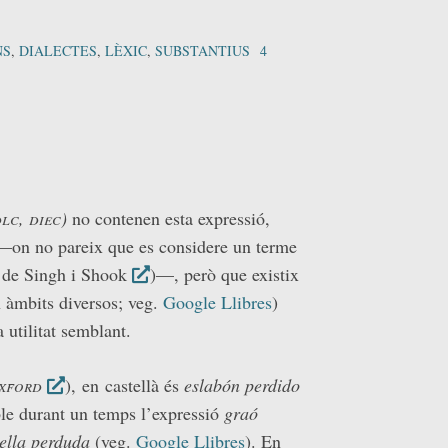
NS
,
DIALECTES
,
LÈXIC
,
SUBSTANTIUS
4
lc, diec)
no contenen esta expressió,
 —on no pareix que es considere un terme
de Singh i Shook
)—, però que existix
 àmbits diversos; veg.
Google Llibres
)
 utilitat semblant.
xford
), en
castellà és
eslabón perdido
le durant un temps l’expressió
graó
ella perduda
(veg.
Google Llibres
). En