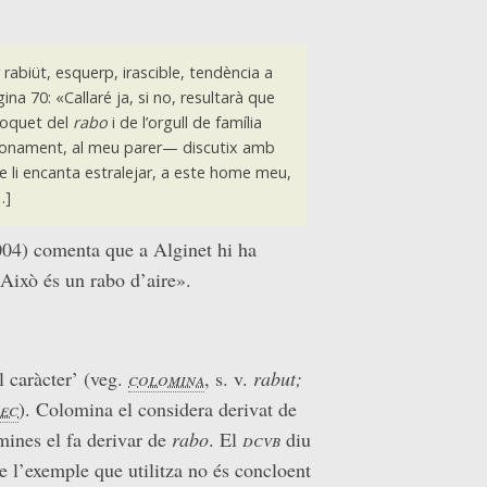
 rabiüt, esquerp, irascible, tendència a
gina 70: «Callaré ja, si no, resultarà que
poquet del
rabo
i de l’orgull de família
onament, al meu parer— discutix amb
li encanta estralejar, a este home meu,
…]
004) comenta que a Alginet hi ha
«Això és un rabo d’aire».
l caràcter’ (veg.
colomina
, s. v.
rabut;
iec
). Colomina el considera derivat de
mines el fa derivar de
rabo
. El
dcvb
diu
ue l’exemple que utilitza no és concloent