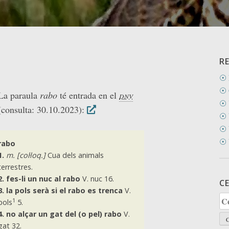
R
☉ 
☉ 
La paraula
rabo
té entrada en el
dnv
☉ 
(consulta: 30.10.2023):
☉ 
☉ 
☉ 
rabo
1.
m. [col·loq.]
Cua dels animals
terrestres.
2.
fes-li un nuc al rabo
V. nuc 16.
C
3.
la pols serà si el rabo es trenca
V.
Ce
1
pols
5.
4.
no alçar un gat del (o pel) rabo
V.
gat 32.