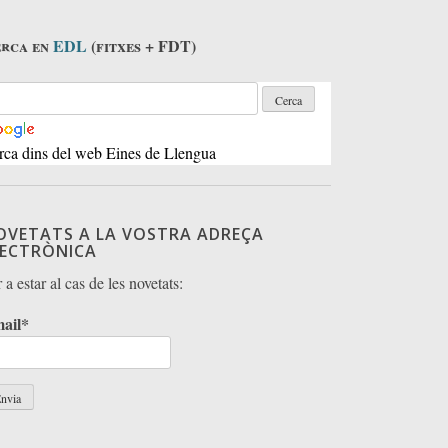
rca en
EDL
(fitxes + FDT)
rca dins del web Eines de Llengua
OVETATS A LA VOSTRA ADREÇA
LECTRÒNICA
 a estar al cas de les novetats:
ail*