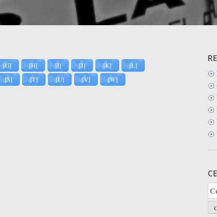
R
[G]
[H]
[I]
[J]
[K]
[L]
☉ 
[S]
[T]
[U]
[V]
[W]
☉ 
☉ 
☉ 
☉ 
☉ 
C
Ce