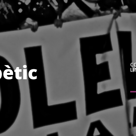
bètic
C
LI