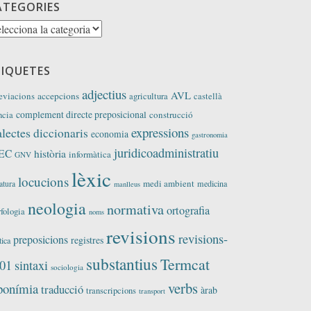
ATEGORIES
tegories
TIQUETES
adjectius
AVL
eviacions
accepcions
agricultura
castellà
complement directe preposicional
construcció
ncia
expressions
alectes
diccionaris
economia
gastronomia
juridicoadministratiu
EC
història
informàtica
GNV
lèxic
locucions
medi ambient
medicina
ratura
manlleus
neologia
normativa
ortografia
fologia
noms
revisions
revisions-
preposicions
registres
tica
substantius
Termcat
01
sintaxi
sociologia
verbs
ponímia
traducció
àrab
transcripcions
transport