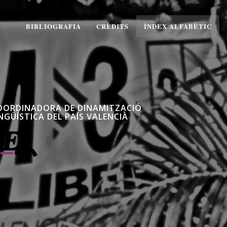
BIBLIOGRAFIA
CRÈDITS
ÍNDEX ALFABÈTIC
OORDINADORA DE DINAMITZACIÓ
NGÜÍSTICA DEL PAÍS VALENCIÀ