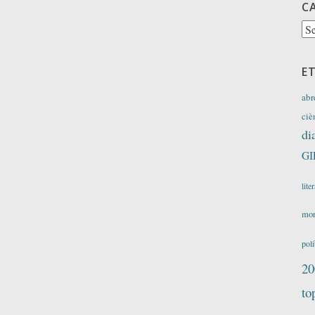
C
Ca
E
abr
ciè
di
GI
lite
mor
polí
20
to