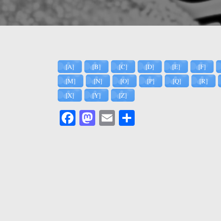
[A]
[B]
[C]
[D]
[E]
[F]
[M]
[N]
[O]
[P]
[Q]
[R]
[X]
[Y]
[Z]
Facebook
Mastodon
Email
Comparteix