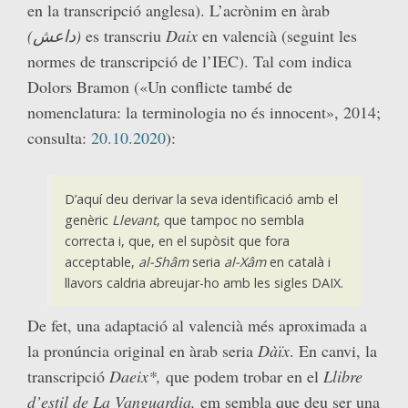
en la transcripció anglesa). L’acrònim en àrab
(داعش)
es transcriu
Daix
en valencià (seguint les
normes de transcripció de l’IEC). Tal com indica
Dolors Bramon («Un conflicte també de
nomenclatura: la terminologia no és innocent», 2014;
consulta:
20.10.2020
):
D’aquí deu derivar la seva identificació amb el
genèric
Llevant
, que tampoc no sembla
correcta i, que, en el supòsit que fora
acceptable,
al-Shâm
seria
al-Xâm
en català i
llavors caldria abreujar-ho amb les sigles DAIX.
De fet, una adaptació al valencià més aproximada a
la pronúncia original en àrab seria
Dàïx
. En canvi, la
transcripció
Daeix*,
que podem trobar en el
Llibre
d’estil de La Vanguardia,
em sembla que deu ser una