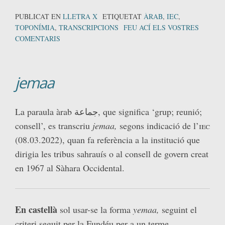
PUBLICAT EN
LLETRA X
ETIQUETAT
ÀRAB
,
IEC
,
TOPONÍMIA
,
TRANSCRIPCIONS
FEU ACÍ ELS VOSTRES
COMENTARIS
jemaa
La paraula àrab جماعة, que significa ‘grup; reunió;
consell’, es transcriu
jemaa,
segons indicació de l’
iec
(08.03.2022), quan fa referència a la institució que
dirigia les tribus sahrauís o al consell de govern creat
en 1967 al Sàhara Occidental.
En castellà
sol usar-se la forma
yemaa,
seguint el
criteri seguit per la Fundéu per a un terme