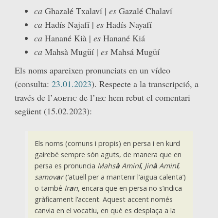
ca
Ghazalé Txalaví |
es
Gazalé Chalaví
ca
Hadís Najafí |
es
Hadís Nayafí
ca
Hanané Kià |
es
Hanané Kiá
ca
Mahsà Mugüí |
es
Mahsá Mugüí
Els noms apareixen pronunciats en un vídeo
(consulta:
23.01.2023
). Respecte a la transcripció, a
través de l’
aoetic
de l’
iec
hem rebut el comentari
següent (15.02.2023):
Els noms (comuns i propis) en persa i en kurd
gairebé sempre són aguts, de manera que en
persa es pronuncia
Mahs
à
Amin
í
,
Jin
à
Amin
í
,
samov
a
r
(‘atuell per a mantenir l’aigua calenta’)
o també
Ir
a
n
, encara que en persa no s’indica
gràficament l’accent. Aquest accent només
canvia en el vocatiu, en què es desplaça a la