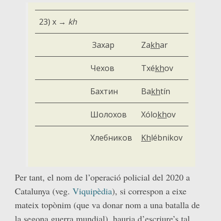
23)
х
→
kh
За
х
ар
Za
kh
ar
Чехов
Txé
kh
ov
Бахтин
Ba
kh
tín
Шолохов
Xólo
kh
ov
Хлебников
Kh
lébnikov
Per tant, el nom de l’operació policial del 2020 a
Catalunya (veg.
Viquipèdia
), si correspon a eixe
mateix topònim (que va donar nom a una batalla de
la segona guerra mundial), hauria d’escriure’s tal