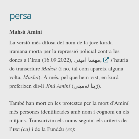
persa
Mahsà Aminí
La versió més difosa del nom de la jove kurda
iraniana morta per la repressió policial contra les
dones a l’Iran (16.09.2022),
مهسا امینی
,
s’hauria
de transcriure
Mahsà
(i no, tal com apareix alguna
volta,
Masha
). A més, pel que hem vist, en kurd
preferixen dir-li
Jinà Aminí
(ژینا ئەمینی).
També han mort en les protestes per la mort d’Aminí
més persones identificades amb nom i cognom en els
mitjans. Transcrivim els noms seguint els criteris de
l’
iec
(ca)
i de la Fundéu
(es)
: