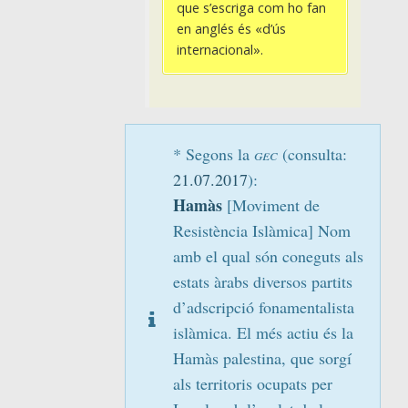
que s’escriga com ho fan
en anglés és «d’ús
internacional».
* Segons la
gec
(
consulta:
21.07.2017
)
:
Hamàs
[Moviment de
Resistència Islàmica] Nom
amb el qual són coneguts als
estats àrabs diversos partits
d’adscripció fonamentalista
islàmica. El més actiu és la
Hamàs palestina, que sorgí
als territoris ocupats per