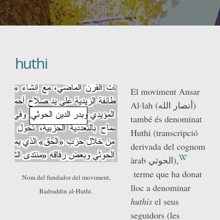
huthi
El moviment Ansar
Al·lah (أنصار الله)
també és denominat
Huthi (transcripció
derivada del cognom
àrab الحوثي),
terme que ha donat
Nom del fundador del moviment,
lloc a denominar
Badraddin al-Huthi.
huthis
el seus
seguidors (les