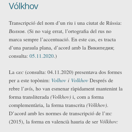
Vólkhov
Transcripció del nom d’un riu i una ciutat de Rússia:
Волхов
. (Si no vaig errat, l’ortografia del rus no
marca sempre l’accentuació. En este cas, es tracta
d’una paraula plana, d’acord amb la Википедия;
consulta:
05.11.2020
.)
La
gec
(consulta: 04.11.2020) presentava dos formes
per a este topònim:
Volhov
i
Volkhov
Després de
rebre l’avís, ho van esmenar ràpidament mantenint la
forma transliterada
(Volkhov)
i, com a forma
complementària, la forma transcrita
(Vólkhov)
.
D’acord amb les normes de transcripció de l’
iec
(2015),
la forma en valencià hauria de ser
Vólkhov: