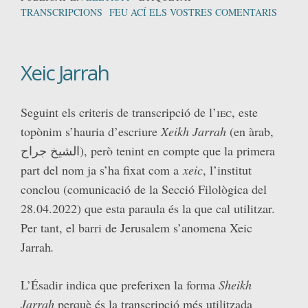
TRANSCRIPCIONS
FEU ACÍ ELS VOSTRES COMENTARIS
Xeic Jarrah
Seguint els criteris de transcripció de l’
iec
, este
topònim s’hauria d’escriure
Xeikh Jarrah
(en àrab,
الشيخ جراح), però tenint en compte que la primera
part del nom ja s’ha fixat com a
xeic
, l’institut
conclou (comunicació de la Secció Filològica del
28.04.2022) que esta paraula és la que cal utilitzar.
Per tant, el barri de Jerusalem s’anomena Xeic
Jarrah
.
L’Ésadir indica que preferixen la forma
Sheikh
Jarrah
perquè és la transcripció més utilitzada