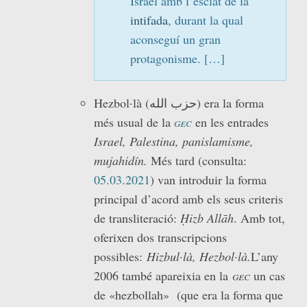
Israel amb l’esclat de la
intifada
, durant la qual
aconseguí un gran
protagonisme. […]
Hezbol·là (حزب الله) era la forma
més usual de la
gec
en les entrades
Israel, Palestina, panislamisme,
mujahidín.
Més tard (consulta:
05.03.2021
) van introduir la forma
principal d’acord amb els seus criteris
de transliteració:
Ḥizb Allāh
. Amb tot,
oferixen dos transcripcions
possibles:
Hizbul·là, Hezbol·là.
L’any
2006 també apareixia en la
gec
un cas
de «hezbollah» (que era la forma que