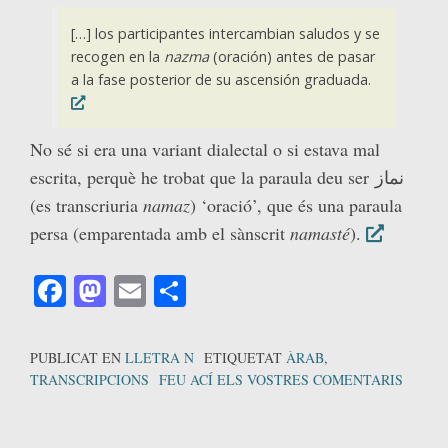
[…] los participantes intercambian saludos y se
recogen en la
nazma
(oración) antes de pasar
a la fase posterior de su ascensión graduada.
No sé si era una variant dialectal o si estava mal
escrita, perquè he trobat que la paraula deu ser نماز
(es transcriuria
namaz
) ‘oració’, que és una paraula
persa (emparentada amb el sànscrit
namasté
).
Facebook
Mastodon
Email
Comparteix
PUBLICAT EN
LLETRA N
ETIQUETAT
ÀRAB
,
TRANSCRIPCIONS
FEU ACÍ ELS VOSTRES COMENTARIS