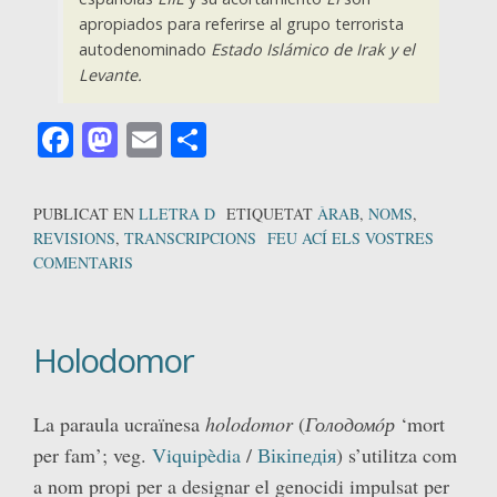
apropiados para referirse al grupo terrorista
autodenominado
Estado Islámico de Irak y el
Levante.
Facebook
Mastodon
Email
Comparteix
PUBLICAT EN
LLETRA D
ETIQUETAT
ÀRAB
,
NOMS
,
REVISIONS
,
TRANSCRIPCIONS
FEU ACÍ ELS VOSTRES
COMENTARIS
Holodomor
La paraula ucraïnesa
holodomor
(
Голодомóр
‘mort
per fam’; veg.
Viquipèdia
/
Вікіпедія
) s’utilitza com
a nom propi per a designar el genocidi impulsat per