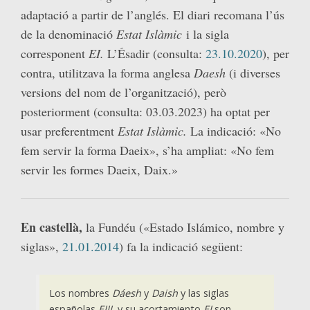
adaptació a partir de l’anglés. El diari recomana l’ús
de la denominació
Estat Islàmic
i la sigla
corresponent
EI.
L’Ésadir (consulta:
23.10.2020
), per
contra, utilitzava la forma anglesa
Daesh
(i diverses
versions del nom de l’organització), però
posteriorment (consulta: 03.03.2023) ha optat per
usar preferentment
Estat Islàmic.
La indicació: «No
fem servir la forma Daeix», s’ha ampliat: «No fem
servir les formes Daeix, Daix.»
En castellà,
la Fundéu («Estado Islámico, nombre y
siglas»,
21.01.2014
) fa la indicació següent:
Los nombres
Dáesh
y
Daish
y las siglas
españolas
EIIL
y su acortamiento
EI
son