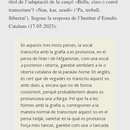
títol de l’adaptació de la cançó «Bella, ciao») convé
transcriure’l «Nan, kar, azadí» (‘Pa, treball,
llibertat’). Segons la resposta de l’Institut d’Estudis
Catalans (17.05.2023):
En aquests tres mots perses, la vocal
transcrita amb la grafia
a
es pronuncia, en el
persa de l’Iran i de l’Afganistan, com una vocal
a
posterior i oberta, gairebé semblant a la
o
oberta catalana de la paraula
home
. En anglès,
és cert que de vegades es transcriu aquest so
amb dues
a
, encara que no de forma
consistent, perquè probablement abans es
pronunciava una
a
llarga. Pel que fa a les
formes amb la grafia
o
, corresponen a la
manera normal de transcriure aquest so en el
persa tadjik, varietat en la qual es pronuncia
força més tancat, gairebé com una
o
tancada