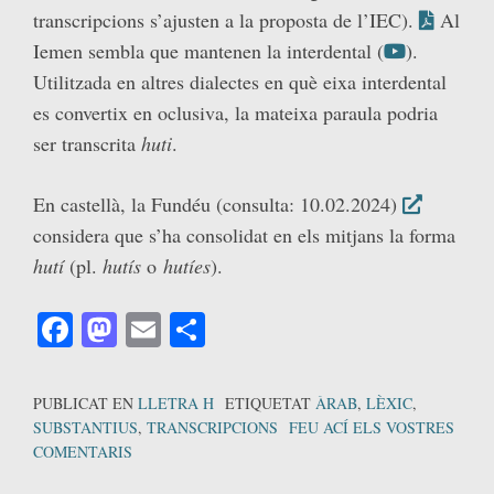
transcripcions s’ajusten a la proposta de l’IEC).
Al
Iemen sembla que mantenen la interdental (
).
Utilitzada en altres dialectes en què eixa interdental
es convertix en oclusiva, la mateixa paraula podria
ser transcrita
huti
.
En castellà, la Fundéu (consulta: 10.02.2024)
considera que s’ha consolidat en els mitjans la forma
hutí
(pl.
hutís
o
hutíes
).
Facebook
Mastodon
Email
Comparteix
PUBLICAT EN
LLETRA H
ETIQUETAT
ÀRAB
,
LÈXIC
,
SUBSTANTIUS
,
TRANSCRIPCIONS
FEU ACÍ ELS VOSTRES
COMENTARIS