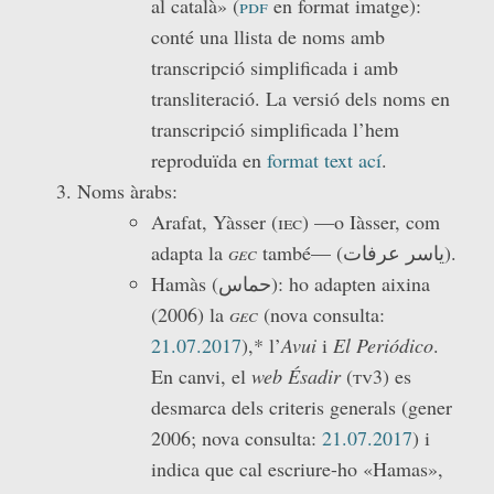
al català» (
pdf
en format imatge):
conté una llista de noms amb
transcripció simplificada i amb
transliteració. La versió dels noms en
transcripció simplificada l’hem
reproduïda en
format text ací
.
Noms àrabs:
Arafat, Yàsser (
iec
) —o Iàsser, com
adapta la
gec
també— (ياسر عرفات).
Hamàs (حماس): ho adapten aixina
(2006) la
gec
(nova consulta:
21.07.2017
),* l’
Avui
i
El Periódico
.
En canvi, el
web Ésadir
(
tv3
) es
desmarca dels criteris generals (gener
2006; nova consulta:
21.07.2017
) i
indica que cal escriure-ho «Hamas»,