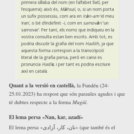
primera síl·laba del nom (en l’alfabet llatí, per
l’esquerra); això és,
M
à
hsa!
, o, si un nom porta
un sufix possessiu, com ara en
Ir
à
n-am
‘el meu
Iran’, o bé d’indefinit
-i
, com en
samov
à
ri
‘un
samovar’. Per tant, els noms que indiqueu en la
vostra consulta estan ben escrits. Amb tot, es
podria discutir la grafia del nom
Hadith
, ja que
aquesta forma correspon a la transcripció
literal de la grafia persa, però en canvi es
pronuncia
Hadí
s
, i per tant es podria escriure
així en català.
Quant a la versió en castellà,
la Fundéu (24-
25.01.2023) ha respost que són paraules agudes i que
té dubtes respecte a la forma
Mugüí
.
El lema persa «Nan, kar, azadí»
El lema persa «نان، کار، آزادی» (que també és el