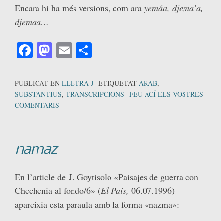
Encara hi ha més versions, com ara
yemáa, djema’a,
djemaa…
Facebook
Mastodon
Email
Comparteix
PUBLICAT EN
LLETRA J
ETIQUETAT
ÀRAB
,
SUBSTANTIUS
,
TRANSCRIPCIONS
FEU ACÍ ELS VOSTRES
COMENTARIS
namaz
En l’article de
J. Goytisolo «Paisajes de guerra con
Chechenia al fondo/6» (
El País,
06.07.1996)
apareixia esta paraula amb la forma «nazma»: