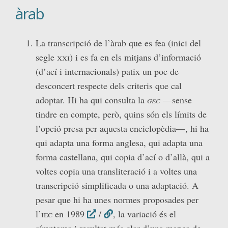
àrab
La transcripció de l’àrab que es fea (inici del
segle
xxi
) i es fa en els mitjans d’informació
(d’ací i internacionals) patix un poc de
desconcert respecte dels criteris que cal
adoptar. Hi ha qui consulta la
gec
—sense
tindre en compte, però, quins són els límits de
l’opció presa per aquesta enciclopèdia—, hi ha
qui adapta una forma anglesa, qui adapta una
forma castellana, qui copia d’ací o d’allà, qui a
voltes copia una transliteració i a voltes una
transcripció simplificada o una adaptació. A
pesar que hi ha unes normes proposades per
l’
iec
en 1989
/
, la variació és el
símptoma i resultat més clar d’una manca de