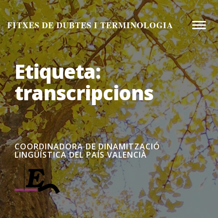
Aneu
al
FITXES DE DUBTES I TERMINOLOGIA
Toggle
contingut
naviga
Etiqueta:
transcripcions
COORDINADORA DE DINAMITZACIÓ
LINGÜÍSTICA DEL PAÍS VALENCIÀ