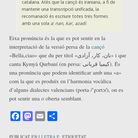
catalana. Atès que la cançó és iraniana, a fi de
mantenir una transcripció unificada, la
recomanació és escriure totes tres formes
amb una sola
a
:
nan
,
kar
,
azadí
.
Eixa pronúncia és la que es pot sentir en la
interpretació de la versió persa de la
cançó
«Bella,ciao» que du per títol «نان، کار، آزادی» i que
canta Kymyà Qurbaní (en persa: کیمیا قربانی). És
una pronúncia que podem identificar amb una «a»
com la que es produïx en l’harmonia vocàlica
d’alguns dialectes valencians (porta /’pɔrtɔ/), on es
pot sentir una
o
oberta semblant.
Facebook
Mastodon
Email
Comparteix
PUBLICAT EN
LLETRA P
ETIQUETAT