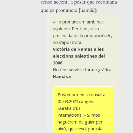
sense accent, a pesar que recomana
que es pronuncie [hamás]:
«Ho pronunciem amb hac
aspirada. Per tant, si va
precedida de la preposició
de
,
no s’apostrofa:
Victòria de Hamas a les
eleccions palestines del
2006
No fem servir la forma gràfica
Hamàs
.»
Posteriorment (consulta:
05.03.2021) afigen:
«Grafia d’ús
internacional.» Si mos
haguérem de guiar per
això, qualsevol paraula