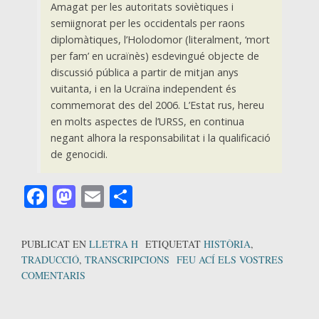
Amagat per les autoritats soviètiques i
semiignorat per les occidentals per raons
diplomàtiques, l’Holodomor (literalment, ‘mort
per fam’ en ucraïnès) esdevingué objecte de
discussió pública a partir de mitjan anys
vuitanta, i en la Ucraïna independent és
commemorat des del 2006. L’Estat rus, hereu
en molts aspectes de l’URSS, en continua
negant alhora la responsabilitat i la qualificació
de genocidi.
Facebook
Mastodon
Email
Comparteix
PUBLICAT EN
LLETRA H
ETIQUETAT
HISTÒRIA
,
TRADUCCIÓ
,
TRANSCRIPCIONS
FEU ACÍ ELS VOSTRES
COMENTARIS