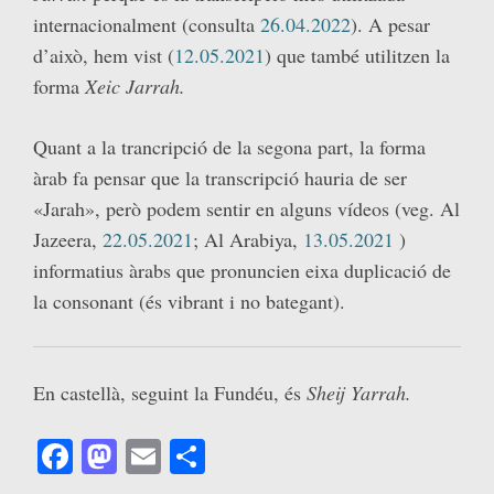
internacionalment (consulta
26.04.2022
). A pesar
d’això, hem vist (
12.05.2021
) que també utilitzen la
forma
Xeic Jarrah.
Quant a la trancripció de la segona part, la forma
àrab fa pensar que la transcripció hauria de ser
«Jarah», però podem sentir en alguns vídeos (veg. Al
Jazeera,
22.05.2021
; Al Arabiya,
13.05.2021
)
informatius àrabs que pronuncien eixa duplicació de
la consonant (és vibrant i no bategant).
En castellà, seguint la Fundéu, és
Sheij Yarrah.
Facebook
Mastodon
Email
Comparteix