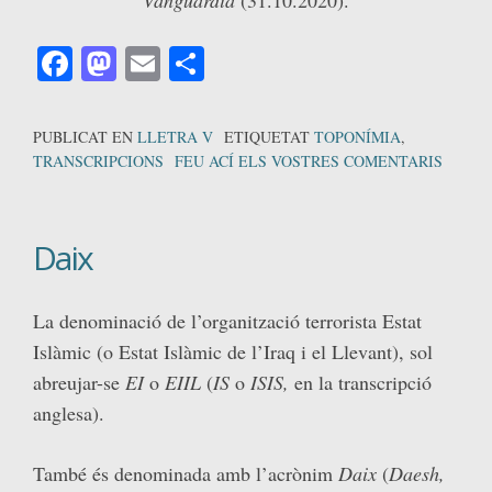
Vanguardia
(31.10.2020).
Facebook
Mastodon
Email
Comparteix
PUBLICAT EN
LLETRA V
ETIQUETAT
TOPONÍMIA
,
TRANSCRIPCIONS
FEU ACÍ ELS VOSTRES COMENTARIS
Daix
La denominació de l’organització terrorista Estat
Islàmic (o Estat Islàmic de l’Iraq i el Llevant), sol
abreujar-se
EI
o
EIIL
(
IS
o
ISIS,
en la transcripció
anglesa).
També és denominada amb l’acrònim
Daix
(
Daesh,