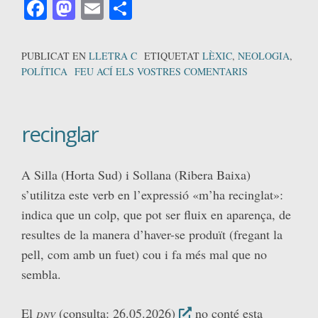
Facebook
Mastodon
Email
Comparteix
PUBLICAT EN
LLETRA C
ETIQUETAT
LÈXIC
,
NEOLOGIA
,
POLÍTICA
FEU ACÍ ELS VOSTRES COMENTARIS
recinglar
A Silla (Horta Sud) i Sollana (Ribera Baixa)
s’utilitza este verb en l’expressió «m’ha recinglat»:
indica que un colp, que pot ser fluix en aparença, de
resultes de la manera d’haver-se produït (fregant la
pell, com amb un fuet) cou i fa més mal que no
sembla.
El
dnv
(consulta: 26.05.2026)
no conté esta