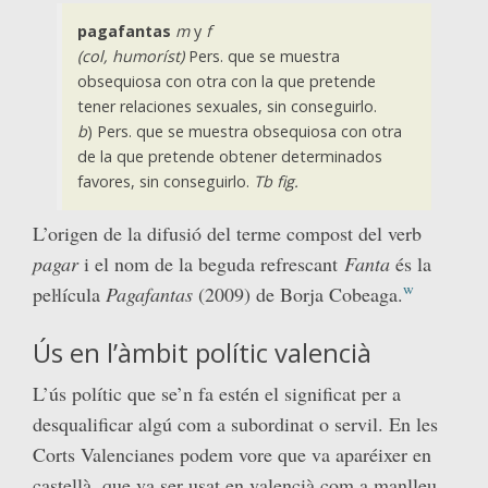
pagafantas
m
y
f
(col, humoríst)
Pers. que se muestra
obsequiosa con otra con la que pretende
tener relaciones sexuales, sin conseguirlo.
b
) Pers. que se muestra obsequiosa con otra
de la que pretende obtener determinados
favores, sin conseguirlo.
Tb fig.
L’origen de la difusió del terme compost del verb
pagar
i el nom de la beguda refrescant
Fanta
és la
w
peŀlícula
Pagafantas
(2009) de Borja Cobeaga.
Ús en l’àmbit polític valencià
L’ús polític que se’n fa estén el significat per a
desqualificar algú com a subordinat o servil. En les
Corts Valencianes podem vore que va aparéixer en
castellà, que va ser usat en valencià com a manlleu