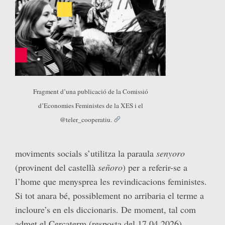
Fragment d’una publicació de la Comissió
d’Economies Feministes de la XES i el
@teler_cooperatiu.
moviments socials s’utilitza la paraula
senyoro
(provinent del castellà
señoro
) per a referir-se a
l’home que menysprea les revindicacions feministes.
Si tot anara bé, possiblement no arribaria el terme a
incloure’s en els diccionaris. De moment, tal com
admet el Cercaterm (resposta del 17.04.2026),