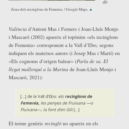
de
Zona dels recinglons de Femenia. / Google Maps.
▲
València
d’Antoni Mas i Forners i Joan-Lluís Monjo
i Mascaró (2002) apareix el topònim «els recinglons
de Femenia» corresponent a la Vall d’Ebo, segons
indiquen els mateixos autors (i Josep Mas i Martí) en
«Els cognoms d’origen balear» (
Parla de sa. El
llegat mallorquí a la Marina
de Joan-Lluís Monjo i
Mascaró, 2021):
[…] de la Vall d’Ebo:
els
recinglons de
Femenia,
les penyes de Fruixana —o
Fluixana—, la font d’en Gili
[…]
El terme genèric
recingló
no apareix en els