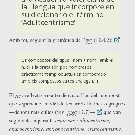
la Llengua que incorpore en
su diccionario el término
‘Adultcentrisme’
Amb tot, seguint la gramàtica de l’
iec
(12.4.2):
Els compostos del tipus «nom + nom» amb el
nucli a la dreta són poc nombrosos i
pràcticament improductius en comparació
amb els compostos cultes anàlegs […]
El
dnv
reflectix eixa tendència a l’ús dels composts
que seguixen el model de les arrels llatines o gregues
—denominats cultes (veg.
giec
12.7)—
que van
seguits de la paraula
centrisme:
aŀlocentrisme,
androcentrisme, antropocentrisme, cristocentrisme,