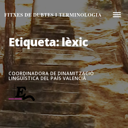
Aneu
al
FITXES DE DUBTES I TERMINOLOGIA
Toggle
contingut
naviga
Etiqueta:
lèxic
COORDINADORA DE DINAMITZACIÓ
LINGÜÍSTICA DEL PAÍS VALENCIÀ