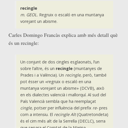
recingle
m. GEOL.
Regruix o escaló en una muntanya
vorejant un abisme.
Carles Domingo Francàs explica amb més detall què
és un recingle:
Un conjunt de dos cingles esglaonats, l’un
sobre l’altre, és un
recingle
(muntanyes de
Prades i a València). Un
recingle,
però, també
pot ésser un «regruix o escaló en una
muntanya vorejant un abisme» (DCVB), això
en els dialectes valencià i mallorquí. Al sud del
País Valencià sembla que ha reemplaçat
cingle,
potser per influència del prefix
re-
pres
com a intensiu. El
recingle Alt
(Quatretondeta)
és el cim més alt de la Serrella (DECLC), serra
que separa el Comtat de la Marina.