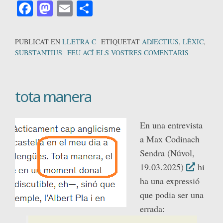
Facebook
Mastodon
Email
Comparteix
PUBLICAT EN
LLETRA C
ETIQUETAT
ADJECTIUS
,
LÈXIC
,
SUBSTANTIUS
FEU ACÍ ELS VOSTRES COMENTARIS
tota manera
En una entrevista
a Max Codinach
Sendra (Núvol,
19.03.2025)
hi
ha una expressió
que podia ser una
errada: