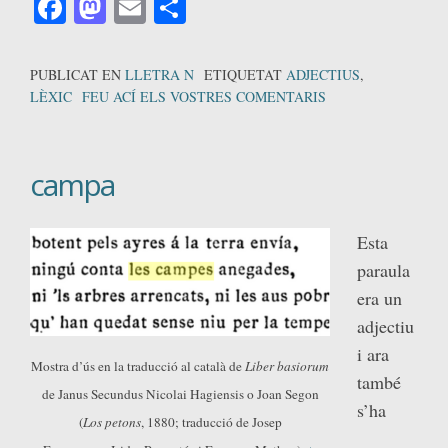
Facebook
Mastodon
Email
Comparteix
PUBLICAT EN
LLETRA N
ETIQUETAT
ADJECTIUS
,
LÈXIC
FEU ACÍ ELS VOSTRES COMENTARIS
campa
Esta
paraula
era un
adjectiu
i ara
Mostra d’ús en la traducció al català de
Liber basiorum
també
de Janus Secundus Nicolai Hagiensis o Joan Segon
s’ha
(
Los petons
, 1880; traducció de Josep