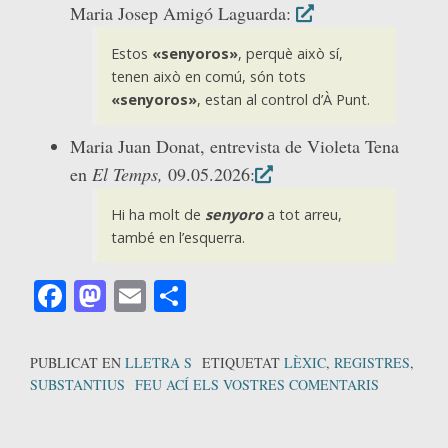
Maria Josep Amigó Laguarda:
Estos
«senyoros»
, perquè això sí,
tenen això en comú, són tots
«senyoros»
, estan al control d’À Punt.
Maria Juan Donat, entrevista de Violeta Tena
en
El Temps,
09.05.2026:
Hi ha molt de
senyoro
a tot arreu,
també en l’esquerra.
Facebook
Mastodon
Email
Comparteix
PUBLICAT EN
LLETRA S
ETIQUETAT
LÈXIC
,
REGISTRES
,
SUBSTANTIUS
FEU ACÍ ELS VOSTRES COMENTARIS