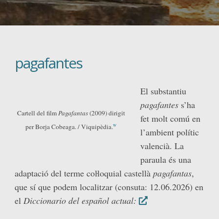
pagafantes
El substantiu
pagafantes
s’ha
Cartell del film
Pagafantas
(2009) dirigit
fet molt comú en
w
per Borja Cobeaga. / Viquipèdia.
l’ambient polític
valencià. La
paraula és una
adaptació del terme coŀloquial castellà
pagafantas
,
que sí que podem localitzar (consuta: 12.06.2026) en
el
Diccionario del español actual: