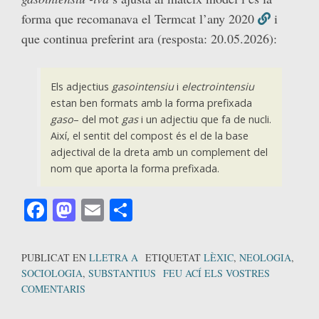
forma que recomanava el Termcat l’any 2020
i
que continua preferint ara (resposta: 20.05.2026):
Els adjectius
gasointensiu
i
electrointensiu
estan ben formats amb la forma prefixada
gaso
– del mot
gas
i un adjectiu que fa de nucli.
Així, el sentit del compost és el de la base
adjectival de la dreta amb un complement del
nom que aporta la forma prefixada.
Facebook
Mastodon
Email
Comparteix
PUBLICAT EN
LLETRA A
ETIQUETAT
LÈXIC
,
NEOLOGIA
,
SOCIOLOGIA
,
SUBSTANTIUS
FEU ACÍ ELS VOSTRES
COMENTARIS