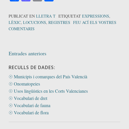
PUBLICAT EN
LLETRA T
ETIQUETAT
EXPRESSIONS
,
LÈXIC
,
LOCUCIONS
,
REGISTRES
FEU ACÍ ELS VOSTRES
COMENTARIS
Navegació
Entrades anteriors
d'entrades
RECULLS DE DADES:
☉ Municipis i comarques del País Valencià
☉ Onomatopeies
☉ Usos lingüístics en les Corts Valencianes
☉ Vocabulari de dret
☉ Vocabulari de fauna
☉ Vocabulari de flora