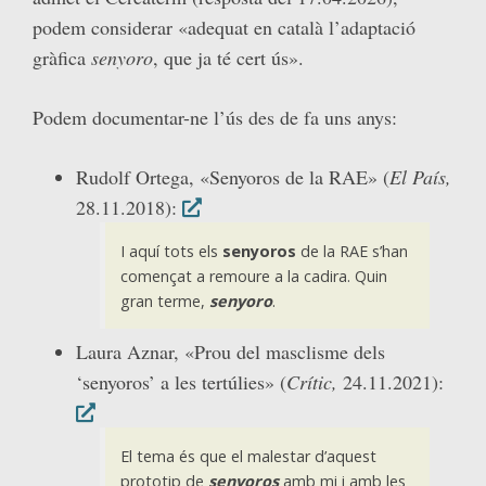
podem considerar «adequat en català l’adaptació
gràfica
senyoro
, que ja té cert ús».
Podem documentar-ne l’ús des de fa uns anys:
Rudolf Ortega, «Senyoros de la RAE» (
El País,
28.11.2018):
I aquí tots els
senyoros
de la RAE s’han
començat a remoure a la cadira. Quin
gran terme,
senyoro
.
Laura Aznar, «Prou del masclisme dels
‘senyoros’ a les tertúlies» (
Crític,
24.11.2021):
El tema és que el malestar d’aquest
prototip de
senyoros
amb mi i amb les