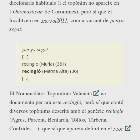
diccionaris habituals (i el topònim no apareix en
l’
Onomasticon
de Coromines), però sí que el
localitzem en
tresor2011
: com a variant de
penya-
segat:
penya-segat
[…]
recingle (Murla) (361)
recingló
(Marina Alta) (36)
[…]
El Nomenclàtor Toponímic Valencià
no
documenta per ara este
recingló,
però sí que conté
diversos topònims descrits amb el genèric
recingle
(Agres, Parcent, Beniardà, Tollos, Tàrbena,
Confrides…), que sí que apareix definit en el
dnv
: