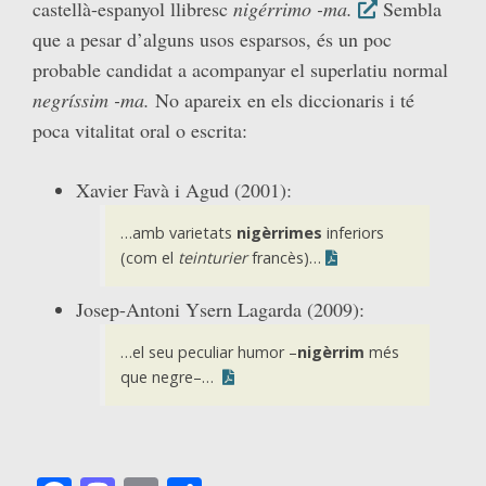
castellà-espanyol llibresc
nigérrimo -ma.
Sembla
que a pesar d’alguns usos esparsos, és un poc
probable candidat a acompanyar el superlatiu normal
negríssim -ma.
No apareix en els diccionaris i té
poca vitalitat oral o escrita:
Xavier Favà i Agud (2001):
…amb varietats
nigèrrimes
inferiors
(com el
teinturier
francès)…
Josep-Antoni Ysern Lagarda (2009):
…el seu peculiar humor –
nigèrrim
més
que negre–…