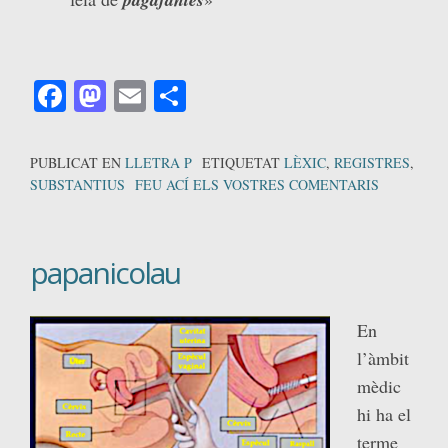
Facebook
Mastodon
Email
Comparteix
PUBLICAT EN
LLETRA P
ETIQUETAT
LÈXIC
,
REGISTRES
,
SUBSTANTIUS
FEU ACÍ ELS VOSTRES COMENTARIS
papanicolau
En
l’àmbit
mèdic
hi ha el
terme