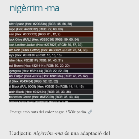
nigèrrim -ma
Imatge amb tons del color negre. / Wikipedia.
L’adjectiu
nigèrrim -ma
és una adaptació del