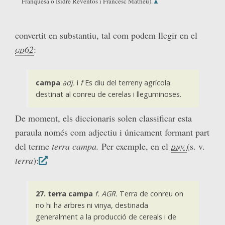
Franquesa o Isidre Reventós i Francesc Matheu).
▲
convertit en substantiu, tal com podem llegir en el
gd62
:
campa
adj.
i
f
Es diu del terreny agrícola
destinat al conreu de cerelas i lleguminoses.
De moment, els diccionaris solen classificar esta
paraula només com adjectiu i únicament formant part
del terme
terra campa.
Per exemple, en el
dnv
(s. v.
terra
):
27. terra campa
f. AGR.
Terra de conreu on
no hi ha arbres ni vinya, destinada
generalment a la producció de cereals i de