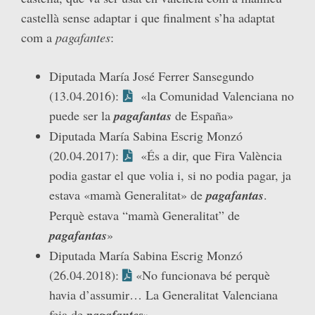
castellà sense adaptar i que finalment s’ha adaptat
com a
pagafantes
:
Diputada María José Ferrer Sansegundo
(13.04.2016):
«la Comunidad Valenciana no
puede ser la
pagafantas
de España»
Diputada María Sabina Escrig Monzó
(20.04.2017):
«És a dir, que Fira València
podia gastar el que volia i, si no podia pagar, ja
estava «mamà Generalitat» de
pagafantas
.
Perquè estava “mamà Generalitat” de
pagafantas
»
Diputada María Sabina Escrig Monzó
(26.04.2018):
«No funcionava bé perquè
havia d’assumir… La Generalitat Valenciana
feia de
pagafantes
»