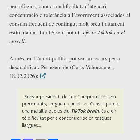
neurològics, com ara «dificultats d’atenció,
concentració o tolerància a l’avorriment associades al
consum freqüent de contingut molt breu i altament
estimulant». També se’n pot dir
efecte TikTok en el
cervell.
A més, en l’àmbit polític, pot ser un recurs per a
desqualificar. Per exemple (Corts Valencianes,
18.02.2026):
«Senyor president, des de Compromís estem
preocupats, creguem que el seu Consell pateix
una malaltia que es diu
TikTok brain
, és a dir,
té dificultat per a concentrar-se en tasques
llargues.»