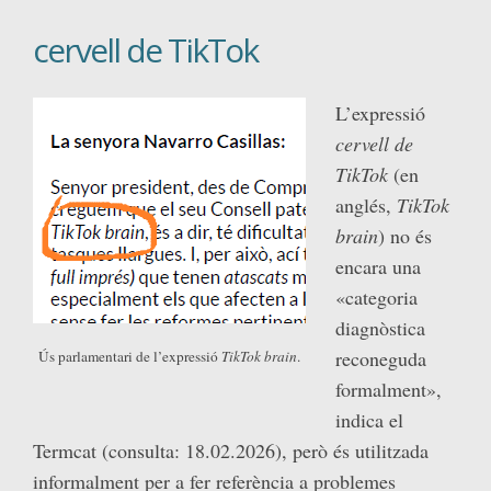
cervell de TikTok
L’expressió
cervell de
TikTok
(en
anglés,
TikTok
brain
) no és
encara una
«categoria
diagnòstica
reconeguda
Ús parlamentari de l’expressió
TikTok brain
.
formalment»,
indica el
Termcat (consulta: 18.02.2026), però és utilitzada
informalment per a fer referència a problemes