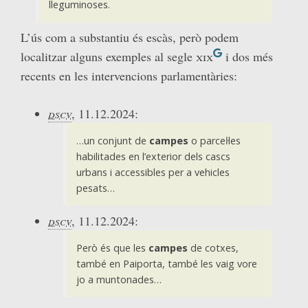
lleguminoses.
L’ús com a substantiu és escàs, però podem
localitzar alguns exemples al segle
xix
i dos més
recents en les intervencions parlamentàries:
dscv
, 11.12.2024:
…un conjunt de
campes
o parceŀles
habilitades en l’exterior dels cascs
urbans i accessibles per a vehicles
pesats…
dscv
, 11.12.2024:
Però és que les
campes
de cotxes,
també en Paiporta, també les vaig vore
jo a muntonades…