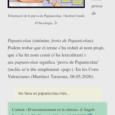
prova
de
Il·lustració de la prova de Papanicolau. / Institut Català
d’Oncologia.
Papanicolau
(sinònim:
frotis de Papanicolau
).
Podem trobar que el terme s’ha reduït al nom propi,
que s’ha fet nom comú (s’ha lexicalitzat) i
ara
papanicolau
significa ‘prova de Papanicolau’
(inclús se’n diu simplement «pap»). En les Corts
Valencianes (Martínez Tarazona, 06.05.2026):
No faria un papanicolau més…
L’article «El reconeixement en la ciència» d’Àngels