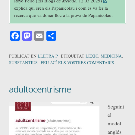
Royo Peiró (Els Blogs de
Mètode
, 12.03.2025)
explica qui eren els Papanicolau i com es va fer la
recerca que va donar lloc a la prova de Papanicolau.
Facebook
Mastodon
Email
Comparteix
PUBLICAT EN
LLETRA P
ETIQUETAT
LÈXIC
,
MEDICINA
,
SUBSTANTIUS
FEU ACÍ ELS VOSTRES COMENTARIS
adultocentrisme
Seguint
el
model
anglés