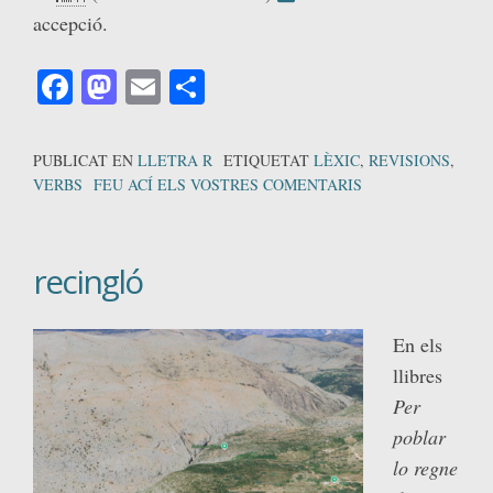
accepció.
Facebook
Mastodon
Email
Comparteix
PUBLICAT EN
LLETRA R
ETIQUETAT
LÈXIC
,
REVISIONS
,
VERBS
FEU ACÍ ELS VOSTRES COMENTARIS
recingló
En els
llibres
Per
poblar
lo regne