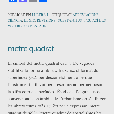
PUBLICAT EN
LLETRA L
ETIQUETAT
ABREVIACIONS
,
CIÈNCIA
,
LÈXIC
,
REVISIONS
,
SUBSTANTIUS
FEU ACÍ ELS
VOSTRES COMENTARIS
metre quadrat
2
El símbol del metre quadrat és
m
.
De vegades
s’utilitza la forma amb la xifra sense el format de
superíndex
(m2)
per desconeiximent o perquè
l’instrument utilitzat per a escriure no permet posar
la xifra com a superíndex. És el cas d’alguns usos
convencionals en àmbits de l’urbanisme on s’utilitzen
les abreviatures
m2s
i
m2st
per a expressar ‘metre
quadrat de sòl’ i ‘metre quadrat de sostre’ (mos ho