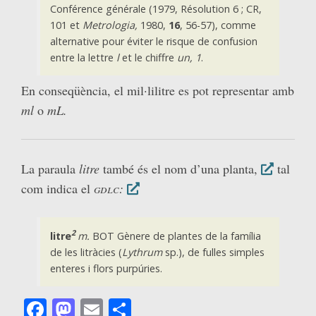
Conférence générale (1979, Résolution 6 ; CR,
101 et
Metrologia,
1980,
16
, 56-57), comme
alternative pour éviter le risque de confusion
entre la lettre
l
et le chiffre
un, 1
.
En conseqüència, el mil·lilitre es pot representar amb
ml
o
mL.
La paraula
litre
també és el nom d’una planta,
tal
com indica el
gdlc
:
2
litre
m.
BOT Gènere de plantes de la família
de les litràcies (
Lythrum
sp.), de fulles simples
enteres i flors purpúries.
Facebook
Mastodon
Email
Comparteix