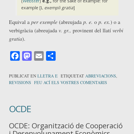
(
Webster
)
e.g.,
for the sake of example: for
example [L
exempli gratia
]
Equival a
per exemple
(abreujada
p. e.
o
p. ex.
) o a
verbigràcia (abreujada
v. gr.,
provinent del llatí
verbi
gratia
).
Facebook
Mastodon
Email
Comparteix
PUBLICAT EN
LLETRA E
ETIQUETAT
ABREVIACIONS
,
REVISIONS
FEU ACÍ ELS VOSTRES COMENTARIS
OCDE
OCDE: Organització de Cooperació
i Desenvolupament Econòmics