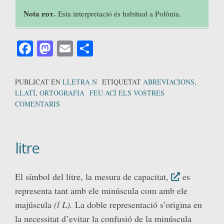
Nota
fdt
.
Esta interpretació és habitual a Polònia.
Facebook
Mastodon
Email
Comparteix
PUBLICAT EN
LLETRA N
ETIQUETAT
ABREVIACIONS
,
LLATÍ
,
ORTOGRAFIA
FEU ACÍ ELS VOSTRES
COMENTARIS
litre
El símbol del litre, la mesura de capacitat,
es
representa tant amb ele minúscula com amb ele
majúscula
(l L).
La doble representació s’origina en
la necessitat d’evitar la confusió de la minúscula