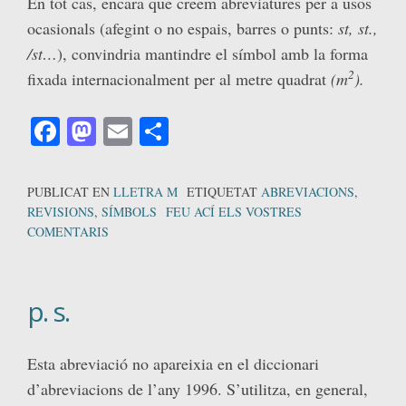
En tot cas, encara que creem abreviatures per a usos
ocasionals (afegint o no espais, barres o punts:
st, st.,
/st…
), convindria mantindre el símbol amb la forma
2
fixada internacionalment per al metre quadrat
(m
).
Facebook
Mastodon
Email
Comparteix
PUBLICAT EN
LLETRA M
ETIQUETAT
ABREVIACIONS
,
REVISIONS
,
SÍMBOLS
FEU ACÍ ELS VOSTRES
COMENTARIS
p. s.
Esta abreviació no apareixia en el diccionari
d’abreviacions de l’any 1996. S’utilitza, en general,