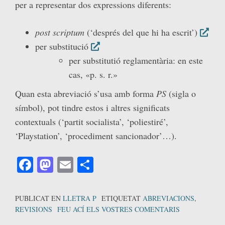
per a representar dos expressions diferents:
post scriptum
(‘després del que hi ha escrit’)
per substitució
per substitutió reglamentària: en este
cas, «p. s. r.»
Quan esta abreviació s’usa amb forma
PS
(sigla o
símbol), pot tindre estos i altres significats
contextuals (‘partit socialista’, ‘poliestiré’,
‘Playstation’, ‘procediment sancionador’…).
Facebook
Mastodon
Email
Comparteix
PUBLICAT EN
LLETRA P
ETIQUETAT
ABREVIACIONS
,
REVISIONS
FEU ACÍ ELS VOSTRES COMENTARIS