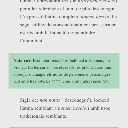
també l’abreviatura
PN
(de
praenomen nescio
),
per a fer referència al nom de pila desconegut.
L’expressió llatina completa,
nomen nescio
, ha
segut utilitzada convencionalment per a firmar
escrits amb la intenció de mantindre
l’anominat.
Nota
fdt
.
Esta interpretació és habitual a Alemanya o
França. En les cartes i en els relats, és pràctica comuna
abreujar o amagar els noms de persones o personatges
tant amb tres asterics
(***)
com amb l’abreviació
NN
.
Sigla de:
non notus
(‘desconegut’), locució
llatina semblant a
nomen nescio
i amb usos
tradicionals semblants.