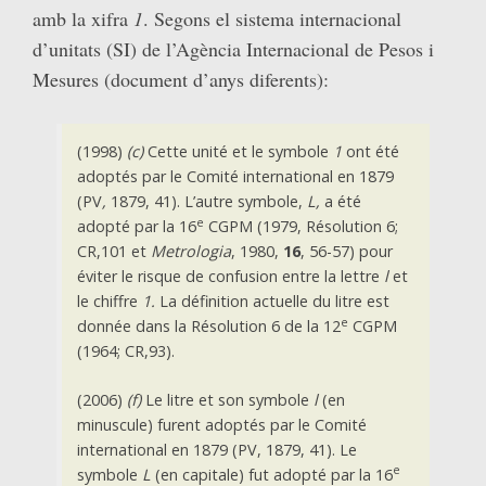
amb la xifra
1
. Segons el sistema internacional
d’unitats (SI) de l’Agència Internacional de Pesos i
Mesures (document d’anys diferents):
(1998)
(c)
Cette unité et le symbole
1
ont été
adoptés par le Comité international en 1879
(PV
,
1879, 41). L’autre symbole,
L,
a été
e
adopté par la 16
CGPM (1979, Résolution 6;
CR,101 et
Metrologia
, 1980,
16
, 56-57) pour
éviter le risque de confusion entre la lettre
l
et
le chiffre
1.
La définition actuelle du litre est
e
donnée dans la Résolution 6 de la 12
CGPM
(1964; CR,93).
(2006)
(f)
Le litre et son symbole
l
(en
minuscule) furent adoptés par le Comité
international en 1879 (PV, 1879, 41). Le
e
symbole
L
(en capitale) fut adopté par la 16