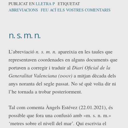
PUBLICAT EN
LLETRA P
ETIQUETAT
ABREVIACIONS
FEU ACÍ ELS VOSTRES COMENTARIS
n. s. m. n.
L’abreviació
n. s. m. n.
apareixia en les taules que
representaven coordenades en alguns documents que
portaven a corregir i traduir al
Diari Oficial de la
Generalitat Valenciana
(
dogv
)
a mitjan dècada dels
anys noranta del segle passat. No sé què volia dir ni
l’he tornada a trobar posteriorment.
Tal com comenta Àngels Estévez (22.01.2021), és
possible que fora una confusió amb «m. s. n. m.»
‘metres sobre el nivell del mar’. Qui escrivia el