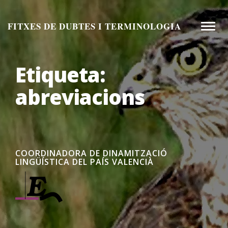
Aneu
al
FITXES DE DUBTES I TERMINOLOGIA
Toggle
contingut
naviga
Etiqueta:
abreviacions
COORDINADORA DE DINAMITZACIÓ
LINGÜÍSTICA DEL PAÍS VALENCIÀ