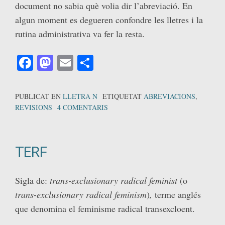
document no sabia què volia dir l’abreviació. En
algun moment es degueren confondre les lletres i la
rutina administrativa va fer la resta.
Facebook
Mastodon
Email
Comparteix
PUBLICAT EN
LLETRA N
ETIQUETAT
ABREVIACIONS
,
REVISIONS
4 COMENTARIS
TERF
Sigla de:
trans-exclusionary radical feminist
(o
trans-exclusionary radical feminism
)
,
terme anglés
que denomina el feminisme radical transexcloent.