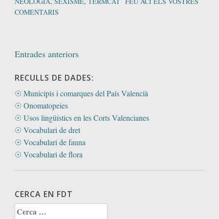
NEOLOGIA
,
SEXISME
,
TERMCAT
FEU ACÍ ELS VOSTRES
COMENTARIS
Navegació
Entrades anteriors
d'entrades
RECULLS DE DADES:
☉ Municipis i comarques del País Valencià
☉ Onomatopeies
☉ Usos lingüístics en les Corts Valencianes
☉ Vocabulari de dret
☉ Vocabulari de fauna
☉ Vocabulari de flora
CERCA EN FDT
Cerca: