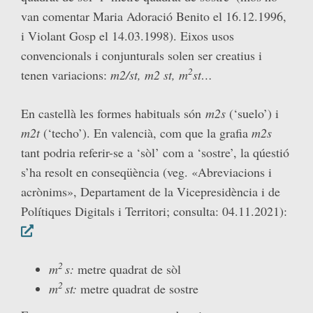
van comentar Maria Adoració Benito el 16.12.1996,
i Violant Gosp el 14.03.1998). Eixos usos
convencionals i conjunturals solen ser creatius i
2
tenen variacions:
m2/st, m2 st, m
st…
En castellà les formes habituals són
m2s
(‘suelo’) i
m2t
(‘techo’). En valencià, com que la grafia
m2s
tant podria referir-se a ‘sòl’ com a ‘sostre’, la qúestió
s’ha resolt en conseqüència (veg. «Abreviacions i
acrònims», Departament de la Vicepresidència i de
Polítiques Digitals i Territori; consulta: 04.11.2021):
2
m
s:
metre quadrat de sòl
2
m
st:
metre quadrat de sostre