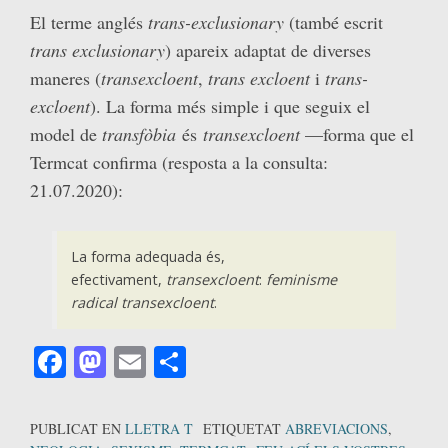
El terme anglés
trans-exclusionary
(també escrit
trans exclusionary
) apareix adaptat de diverses
maneres (
transexcloent
,
trans excloent
i
trans-
excloent
). La forma més simple i que seguix el
model de
transfòbia
és
transexcloent
—forma que el
Termcat confirma (resposta a la consulta:
21.07.2020):
La forma adequada és,
efectivament,
transexcloent
:
feminisme
radical transexcloent
.
Facebook
Mastodon
Email
Comparteix
PUBLICAT EN
LLETRA T
ETIQUETAT
ABREVIACIONS
,