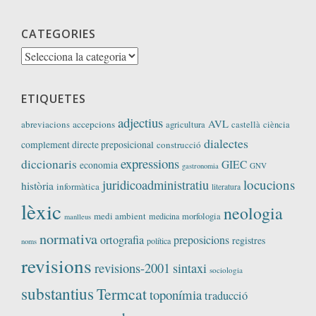
CATEGORIES
Categories
ETIQUETES
adjectius
AVL
abreviacions
accepcions
agricultura
castellà
ciència
dialectes
complement directe preposicional
construcció
expressions
diccionaris
GIEC
economia
GNV
gastronomia
locucions
juridicoadministratiu
història
informàtica
literatura
lèxic
neologia
medi ambient
medicina
morfologia
manlleus
normativa
ortografia
preposicions
registres
política
noms
revisions
revisions-2001
sintaxi
sociologia
substantius
Termcat
toponímia
traducció