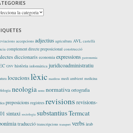
ATEGORIES
tegories
TIQUETES
adjectius
AVL
eviacions
accepcions
agricultura
castellà
complement directe preposicional
construcció
ncia
expressions
alectes
diccionaris
economia
gastronomia
juridicoadministratiu
EC
història
informàtica
GNV
lèxic
locucions
medi ambient
medicina
ratura
manlleus
neologia
normativa
ortografia
fologia
noms
revisions
revisions-
preposicions
registres
tica
substantius
Termcat
01
sintaxi
sociologia
verbs
ponímia
traducció
àrab
transcripcions
transport