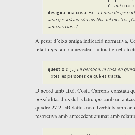
és
qui
quan d
designa una cosa.
Ex. :
L’home de
qui
parl
amb
qui
anàveu són els fills del mestre. |O
aquests clans?
A pesar d’eixa antiga indicació normativa, Co
relatiu
què
amb antecedent animat en el dicci
qüestió
f.
[…]
La persona, la cosa en qüest
Totes les persones de què es tracta.
D’acord amb això, Costa Carreras constata qu
possibilitat d’ús del relatiu
què
amb un antece
quadre 27.2, «Relatius no adverbials amb ante
restrictiva amb antecedent animat amb relatiu