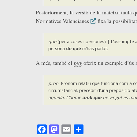
Posteriorment, la versió de la mateixa taula 
Normatives Valencianes
fixa la possibilit
què
(per a coses i persones) | L’assumpte
persona
de què
m’has parlat.
A més, també el
dnv
oferix un exemple d’ús 
pron.
Pronom relatiu que funciona com a 
circumstancial, precedit d’una preposició à
aquella. L’home
amb què
he vingut és mo
Facebook
Mastodon
Email
Comparteix