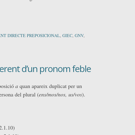
NT DIRECTE PREPOSICIONAL
,
GIEC
,
GNV
,
erent d’un pronom feble
posició
a
quan apareix duplicat per un
rsona del plural (
ens/mos/nos,
us/vos
).
2.1.10)