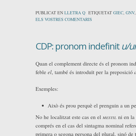
PUBLICAT EN
LLETRA Q
ETIQUETAT
GIEC
,
GNV
ELS VOSTRES COMENTARIS
CDP: pronom indefinit
u/u
Quan el complement directe és el pronom ind
feble
el
, també és introduït per la preposició
Exemples:
Això és prou perquè el prenguin a un per
No he localitzat este cas en el
mestil
ni en la
comprés en el cas del sintagma nominal refer
primera o segona persona del plural, sinó de t