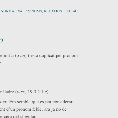
,
NORMATIVA
,
PRONOMS
,
RELATIUS
FEU ACÍ
n
efinit
u
(o
un
) i està duplicat pel pronom
a
.
 lladre (
giec,
19.3.2.1.
c
)
gnv.
Em sembla que es pot considerar
ent d’un pronom feble, ara ja no de
ercera del singular.