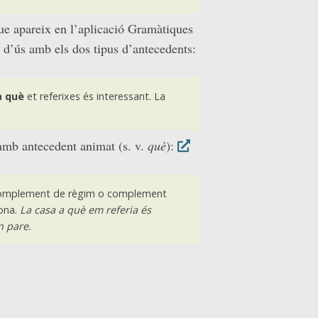
que apareix en l’aplicació Gramàtiques
at d’ús amb els dos tipus d’antecedents:
a què
et referixes és interessant. La
amb antecedent animat (s. v.
què
):
complement de règim o complement
tona.
La casa a què em referia és
n pare.