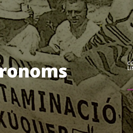
ronoms
C
LI