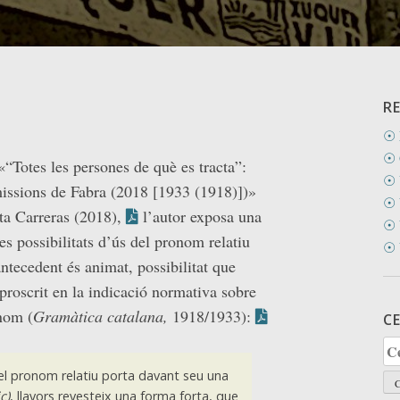
R
☉ 
☉ 
 «“Totes les persones de què es tracta”:
☉ 
missions de Fabra (2018 [1933 (1918)])»
☉ 
ta Carreras (2018),
l’autor exposa una
☉ 
es possibilitats d’ús del pronom relatiu
☉ 
ntecedent és animat, possibilitat que
proscrit en la indicació normativa sobre
nom (
Gramàtica catalana,
1918/1933):
C
Ce
el pronom relatiu porta davant seu una
ic)
, llavors revesteix una forma forta, que