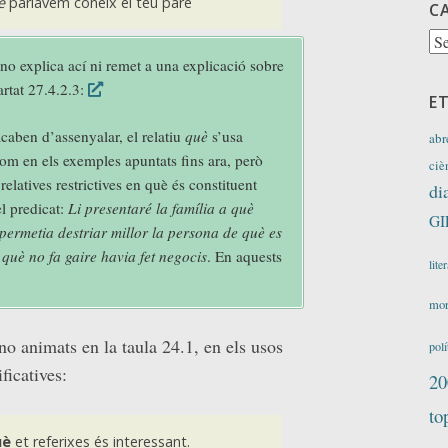
è
parlàvem coneix el teu pare
C
Ca
no explica ací ni remet a una explicació sobre
artat 27.4.2.3:
E
caben d’assenyalar, el relatiu
què
s’usa
abr
om en els exemples apuntats fins ara, però
ciè
elatives restrictives en què és constituent
di
l predicat:
Li presentaré la família a què
GI
ermetia destriar millor la persona de què es
què no fa gaire havia fet negocis
. En aquests
lite
mor
 no animats en la taula 24.1, en els usos
polí
ficatives:
20
to
uè
et referixes és interessant.