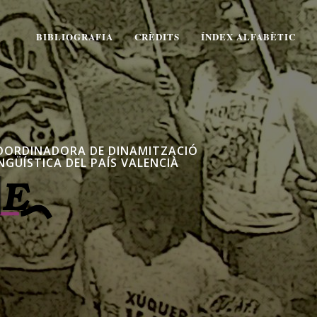
BIBLIOGRAFIA
CRÈDITS
ÍNDEX ALFABÈTIC
OORDINADORA DE DINAMITZACIÓ
NGÜÍSTICA DEL PAÍS VALENCIÀ