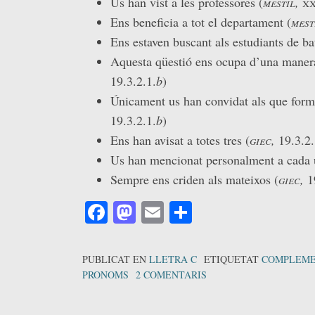
Us han vist a les professores (
mestil,
xx
Ens beneficia a tot el departament (
mest
Ens estaven buscant als estudiants de bat
Aquesta qüestió ens ocupa d’una manera 
19.3.2.1.
b
)
Únicament us han convidat als que formeu
19.3.2.1.
b
)
Ens han avisat a totes tres (
giec,
19.3.2.
Us han mencionat personalment a cada u
Sempre ens criden als mateixos (
giec,
19
Facebook
Mastodon
Email
Comparteix
PUBLICAT EN
LLETRA C
ETIQUETAT
COMPLEME
PRONOMS
2 COMENTARIS