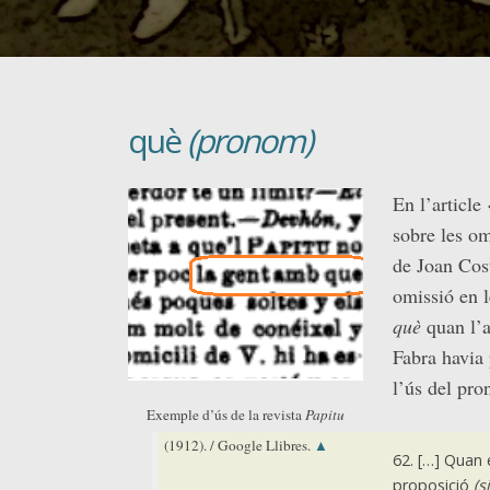
què
(pronom)
En l’article
sobre les o
de Joan Cos
omissió en l
què
quan l’a
Fabra havia 
l’ús del pro
Exemple d’ús de la revista
Papitu
(1912). / Google Llibres.
▲
62. […] Quan 
proposició
(s