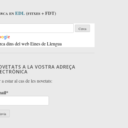
rca en
EDL
(fitxes + FDT)
rca dins del web Eines de Llengua
OVETATS A LA VOSTRA ADREÇA
LECTRÒNICA
 a estar al cas de les novetats:
ail*