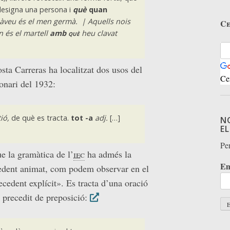
esigna una persona i
què
quan
àveu és el men germà. | Aquells nois
Ce
n és el martell
amb
què
heu clavat
sta Carreras ha localitzat dos usos del
Ce
onari del 1932:
ió,
de què es tracta.
tot -a
adj.
[…]
N
E
Per
e la gramàtica de l’
iec
ha admés la
Em
dent animat, com podem observar en el
cedent explícit». Es tracta d’una oració
 precedit de preposició: