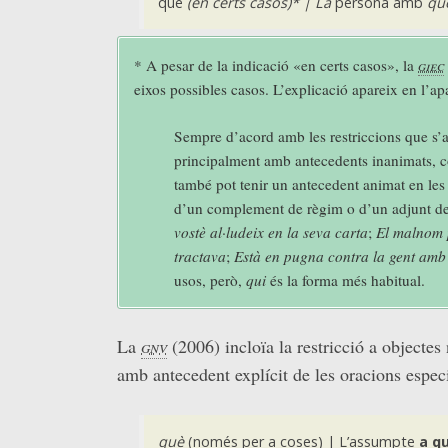
què
(en certs casos)* | La
persona amb
qu
* A pesar de la indicació «en certs casos», la
giec
eixos possibles casos. L’explicació apareix en l’ap
Sempre d’acord amb les restriccions que s’a
principalment amb antecedents inanimats, c
també pot tenir un antecedent animat en les r
d’un complement de règim o d’un adjunt de
vostè al·ludeix en la seva carta
;
El malnom p
tractava
;
Està en pugna contra la gent amb 
usos, però,
qui
és la forma més habitual.
La
gnv
(2006) incloïa la restricció a objectes
amb antecedent explícit de les oracions especi
què
(només per a coses) | L’assumpte
a q