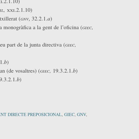
i
.2.1.10)
il,
xxi
.2.1.10)
xillerat (
gnv
, 32.2.1.
a
)
monogràfica a la gent de l’oficina (
giec,
 part de la junta directiva (
giec,
1.
b
)
n (de vosaltres) (
giec,
19.3.2.1.
b
)
.3.2.1.
b
)
NT DIRECTE PREPOSICIONAL
,
GIEC
,
GNV
,