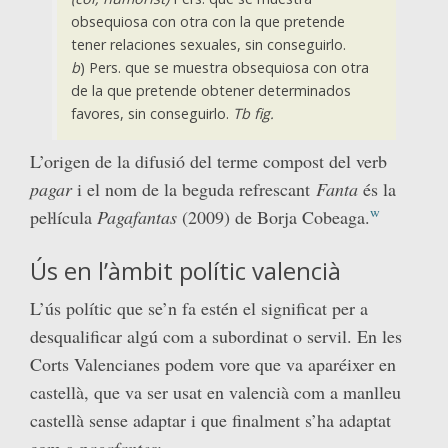
obsequiosa con otra con la que pretende
tener relaciones sexuales, sin conseguirlo.
b
) Pers. que se muestra obsequiosa con otra
de la que pretende obtener determinados
favores, sin conseguirlo.
Tb fig.
L’origen de la difusió del terme compost del verb
pagar
i el nom de la beguda refrescant
Fanta
és la
w
peŀlícula
Pagafantas
(2009) de Borja Cobeaga.
Ús en l’àmbit polític valencià
L’ús polític que se’n fa estén el significat per a
desqualificar algú com a subordinat o servil. En les
Corts Valencianes podem vore que va aparéixer en
castellà, que va ser usat en valencià com a manlleu
castellà sense adaptar i que finalment s’ha adaptat
com a
pagafantes
: