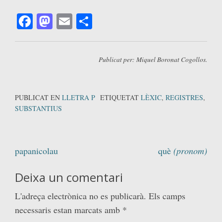
Facebook
Mastodon
Email
Comparteix
Publicat per: Miquel Boronat Cogollos.
PUBLICAT EN
LLETRA P
ETIQUETAT
LÈXIC
,
REGISTRES
,
SUBSTANTIUS
Navegació
papanicolau
què
(pronom)
d'entrades
Deixa un comentari
L'adreça electrònica no es publicarà.
Els camps
necessaris estan marcats amb
*