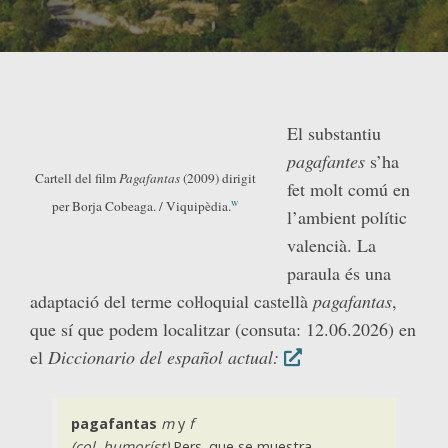
El substantiu
pagafantes
s’ha
Cartell del film
Pagafantas
(2009) dirigit
fet molt comú en
w
per Borja Cobeaga. / Viquipèdia.
l’ambient polític
valencià. La
paraula és una
adaptació del terme coŀloquial castellà
pagafantas
,
que sí que podem localitzar (consuta: 12.06.2026) en
el
Diccionario del español actual:
pagafantas
m
y
f
(col, humoríst)
Pers. que se muestra