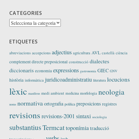
CATEGORIES
Categories
ETIQUETES
adjectius
AVL
abreviacions
accepcions
agricultura
castellà
ciència
dialectes
complement directe preposicional
construcció
expressions
diccionaris
GIEC
economia
GNV
gastronomia
locucions
juridicoadministratiu
història
informàtica
literatura
lèxic
neologia
medi ambient
medicina
morfologia
manlleus
normativa
ortografia
preposicions
registres
política
noms
revisions
revisions-2001
sintaxi
sociologia
substantius
Termcat
toponímia
traducció
verbs
àrab