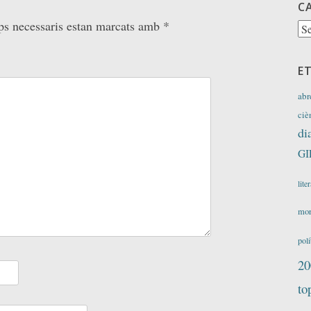
C
ps necessaris estan marcats amb
*
Ca
E
abr
ciè
di
GI
lite
mor
polí
20
to