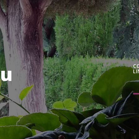
au
C
LI