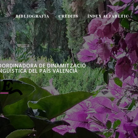
BIBLIOGRAFIA
CRÈDITS
ÍNDEX ALFABÈTIC
OORDINADORA DE DINAMITZACIÓ
NGÜÍSTICA DEL PAÍS VALENCIÀ