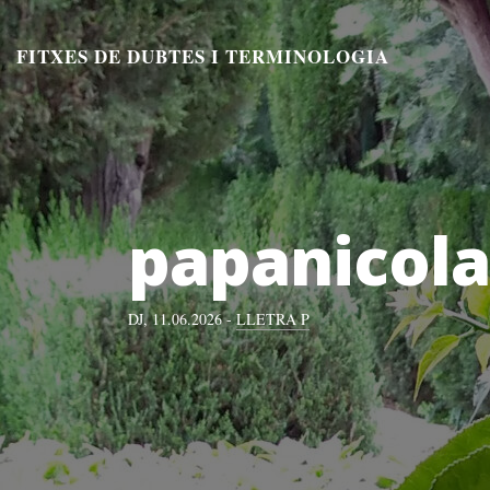
Aneu
al
FITXES DE DUBTES I TERMINOLOGIA
contingut
papanicol
DJ, 11.06.2026 -
LLETRA P