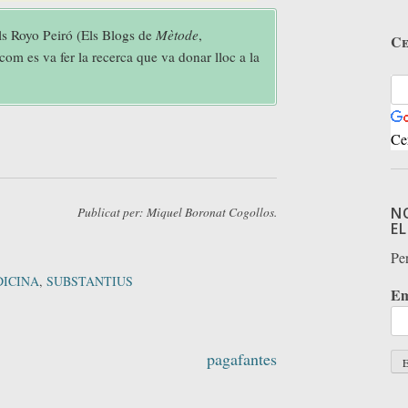
ls Royo Peiró (Els Blogs de
Mètode
,
Ce
com es va fer la recerca que va donar lloc a la
Ce
N
Publicat per: Miquel Boronat Cogollos.
E
Per
ICINA
,
SUBSTANTIUS
Em
pagafantes