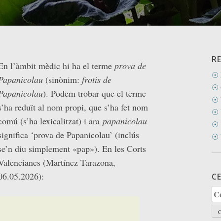
R
En l’àmbit mèdic hi ha el terme
prova de
☉ 
Papanicolau
(sinònim:
frotis de
☉ 
Papanicolau
). Podem trobar que el terme
☉ 
s’ha reduït al nom propi, que s’ha fet nom
☉ 
comú (s’ha lexicalitzat) i ara
papanicolau
☉ 
significa ‘prova de Papanicolau’ (inclús
☉ 
se’n diu simplement «pap»). En les Corts
Valencianes (Martínez Tarazona,
06.05.2026):
C
Ce