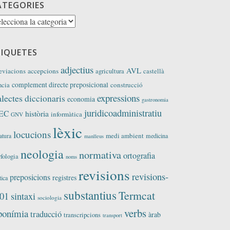
ATEGORIES
tegories
TIQUETES
adjectius
AVL
eviacions
accepcions
agricultura
castellà
complement directe preposicional
construcció
ncia
expressions
alectes
diccionaris
economia
gastronomia
juridicoadministratiu
EC
història
informàtica
GNV
lèxic
locucions
medi ambient
medicina
ratura
manlleus
neologia
normativa
ortografia
fologia
noms
revisions
revisions-
preposicions
registres
tica
substantius
Termcat
01
sintaxi
sociologia
verbs
ponímia
traducció
àrab
transcripcions
transport