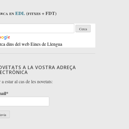
rca en
EDL
(fitxes + FDT)
rca dins del web Eines de Llengua
OVETATS A LA VOSTRA ADREÇA
LECTRÒNICA
 a estar al cas de les novetats:
ail*