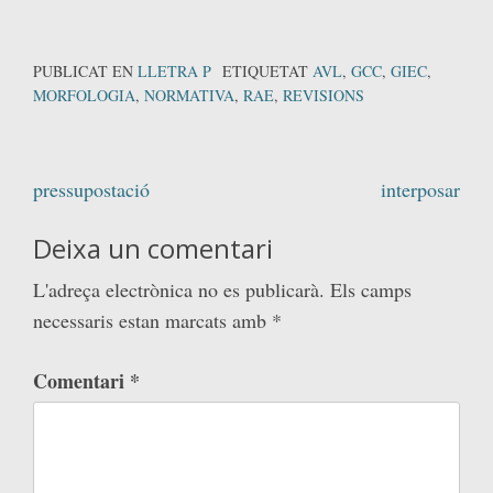
PUBLICAT EN
LLETRA P
ETIQUETAT
AVL
,
GCC
,
GIEC
,
MORFOLOGIA
,
NORMATIVA
,
RAE
,
REVISIONS
Navegació
pressupostació
interposar
d'entrades
Deixa un comentari
L'adreça electrònica no es publicarà.
Els camps
necessaris estan marcats amb
*
Comentari
*