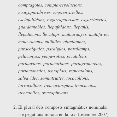
comptagotes, compta-revolucions,
eixugaparabrises, emprenyavelles,
esclafallidons, esgarrapacristos, esgarriacries,
guardamobles, llepafaldons, llepafils,
llepatacons, llevataps, mataaranyes, matafaves,
mata-racons, milfulles, obrellaunes,
paracaigudes, paraigües, parallamps,
pelacanyes, penja-robes, picatalons,
portaavions, portacarbons, portagraneretes,
portamonedes, rentaplats, repicatalons,
salvavides, somiatruites, tocacollons,
torracollons, trencaclosques, trencacaps,
trencaolles, trencapinyons…
El plural dels composts sintagmàtics nominals:
He pegat una mirada en la
gcc
(setembre 2007)