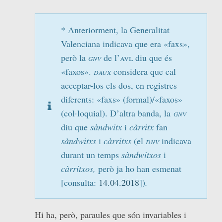
* Anteriorment, la Generalitat
Valenciana indicava que era «faxs»,
però la
gnv
de l’
avl
diu que és
«faxos».
daux
considera que cal
acceptar-los els dos, en registres
diferents: «faxs» (formal)/«faxos»
(col·loquial). D’altra banda, la
gnv
diu que
sàndwitx
i
càrritx
fan
sàndwitxs
i
càrritxs
(el
dnv
indicava
durant un temps
sàndwitxos
i
càrritxos,
però ja ho han esmenat
[consulta:
14.04.2018
])
.
Hi ha, però, paraules que són invariables i