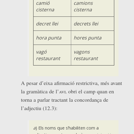
camió
camion
s
cisterna
cisterna
decret llei
decret
s
llei
hora punta
hore
s
punta
vagó
vagon
s
restaurant
restaurant
A pesar d’eixa afirmació restrictiva, més avant
la gramàtica de l’
avl
obri el camp quan en
torna a parlar tractant la concordança de
l’adjectiu (12.3):
a
) Els noms que s’habiliten com a