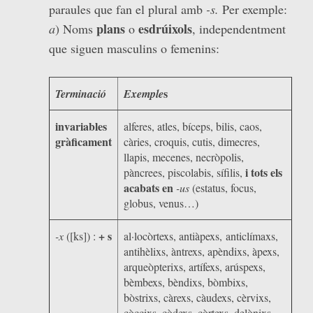
paraules que fan el plural amb
-s.
Per exemple:
plans
esdrúixols
a
) Noms
o
, independentment
que siguen masculins o femenins:
s
Terminació
Exemple
invariables
alferes, atles, bíceps, bilis, caos,
gràficament
càries, croquis, cutis, dimecres,
llapis, mecenes, necròpolis,
i tots els
pàncrees, piscolabis, sífilis,
acabats en
-us
(estatus, focus,
globus, venus…)
+ s
-x
([ks]) :
al·locòrtexs, antiàpexs, anticlímaxs,
antihèlixs, àntrexs, apèndixs, àpexs,
arqueòpterixs, artífexs, arúspexs,
bèmbexs, bèndixs, bòmbixs,
bòstrixs, càrexs, càudexs, cèrvixs,
còccixs, còdexs, còrtexs, delònixs,