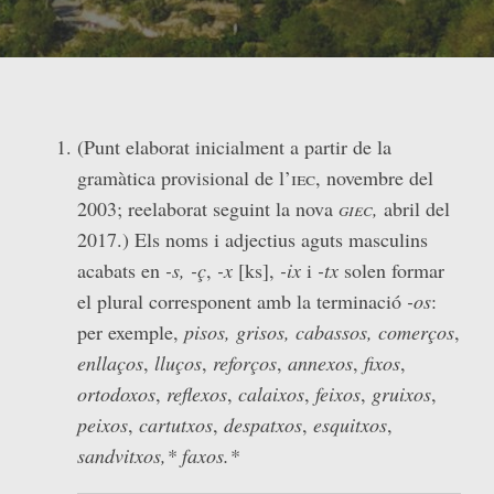
(Punt elaborat inicialment a partir de la
gramàtica provisional de l’
iec
, novembre del
2003; reelaborat seguint la nova
giec,
abril del
2017.) Els noms i adjectius aguts masculins
acabats en
-s,
-ç
,
-x
[ks],
-ix
i
-tx
solen formar
el plural corresponent amb la terminació
-os
:
per exemple,
pisos, grisos, cabassos,
comerços
,
enllaços
,
lluços
,
reforços
,
annexos
,
fixos
,
ortodoxos
,
reflexos
,
calaixos
,
feixos
,
gruixos
,
peixos
,
cartutxos
,
despatxos
,
esquitxos
,
sandvitxos
,* faxos.*