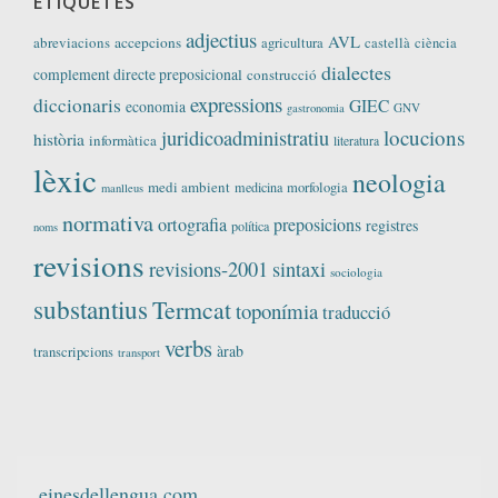
ETIQUETES
adjectius
AVL
abreviacions
accepcions
agricultura
castellà
ciència
dialectes
complement directe preposicional
construcció
expressions
diccionaris
GIEC
economia
GNV
gastronomia
locucions
juridicoadministratiu
història
informàtica
literatura
lèxic
neologia
medi ambient
medicina
morfologia
manlleus
normativa
ortografia
preposicions
registres
política
noms
revisions
revisions-2001
sintaxi
sociologia
substantius
Termcat
toponímia
traducció
verbs
àrab
transcripcions
transport
einesdellengua.com