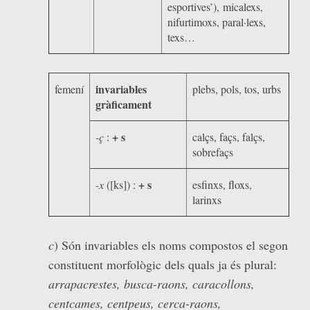
esportives’), micalexs,
nifurtimoxs, paral·lexs,
texs…
invariables
femení
plebs, pols, tos, urbs
gràficament
+ s
-ç
:
calçs, façs, falçs,
sobrefaçs
+ s
-x
([ks]) :
esfinxs, floxs,
larinxs
c
) Són invariables els noms compostos el segon
constituent morfològic dels quals ja és plural:
arrapacrestes, busca-raons, caracollons,
centcames, centpeus, cerca-raons,