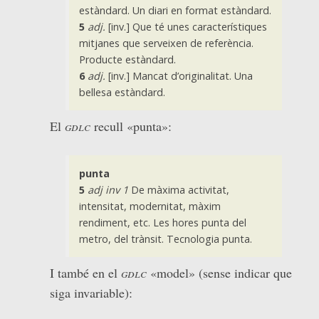
estàndard. Un diari en format estàndard.
5
adj.
[inv.] Que té unes característiques
mitjanes que serveixen de referència.
Producte estàndard.
6
adj.
[inv.] Mancat d’originalitat.
Una
bellesa estàndard.
El
gdlc
recull «punta»:
punta
5
adj
inv
1
De màxima activitat,
intensitat, modernitat, màxim
rendiment, etc.
Les hores punta del
metro, del trànsit. Tecnologia punta.
I també en el
gdlc
«model» (sense indicar que
siga invariable):