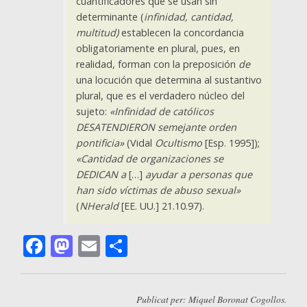
cuantificadores que se usan sin
determinante (
infinidad, cantidad,
multitud)
establecen la concordancia
obligatoriamente en plural, pues, en
realidad, forman con la preposición
de
una locución que determina al sustantivo
plural, que es el verdadero núcleo del
sujeto:
«Infinidad de católicos
DESATENDIERON semejante orden
pontificia»
(Vidal
Ocultismo
[Esp. 1995]);
«Cantidad de organizaciones se
DEDICAN a
[…]
ayudar a personas que
han sido víctimas de abuso sexual»
(
NHerald
[EE. UU.] 21.10.97).
Facebook
Mastodon
Email
Comparteix
Publicat per: Miquel Boronat Cogollos.