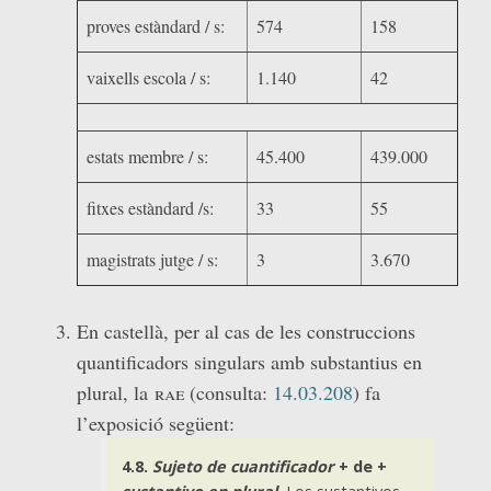
proves estàndard / s:
574
158
vaixells escola / s:
1.140
42
estats membre / s:
45.400
439.000
fitxes estàndard /s:
33
55
magistrats jutge / s:
3
3.670
En castellà, per al cas de les construccions
quantificadors singulars amb substantius en
plural, la
rae
(consulta:
14.03.208
) fa
l’exposició següent:
4.8.
Sujeto de cuantificador
+ de +