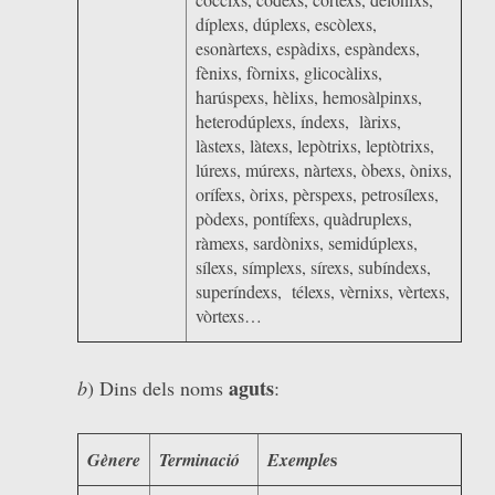
díplexs, dúplexs, escòlexs,
esonàrtexs, espàdixs, espàndexs,
fènixs, fòrnixs, glicocàlixs,
harúspexs, hèlixs, hemosàlpinxs,
heterodúplexs, índexs, làrixs,
làstexs, làtexs, lepòtrixs, leptòtrixs,
lúrexs, múrexs, nàrtexs, òbexs, ònixs,
orífexs, òrixs, pèrspexs, petrosílexs,
pòdexs, pontífexs, quàdruplexs,
ràmexs, sardònixs, semidúplexs,
sílexs, símplexs, sírexs, subíndexs,
superíndexs, télexs, vèrnixs, vèrtexs,
vòrtexs…
aguts
b
) Dins dels noms
:
s
Gènere
Terminació
Exemple