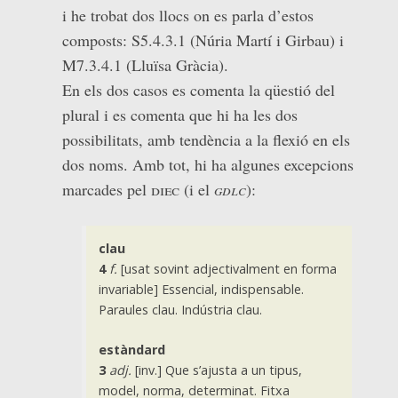
i he trobat dos llocs on es parla d’estos
composts: S5.4.3.1 (Núria Martí i Girbau) i
M7.3.4.1 (Lluïsa Gràcia).
En els dos casos es comenta la qüestió del
plural i es comenta que hi ha les dos
possibilitats, amb tendència a la flexió en els
dos noms. Amb tot, hi ha algunes excepcions
marcades pel
diec
(i el
gdlc
):
clau
4
f.
[usat sovint adjectivalment en forma
invariable] Essencial, indispensable.
Paraules clau. Indústria clau.
estàndard
3
adj.
[inv.] Que s’ajusta a un tipus,
model, norma, determinat.
Fitxa