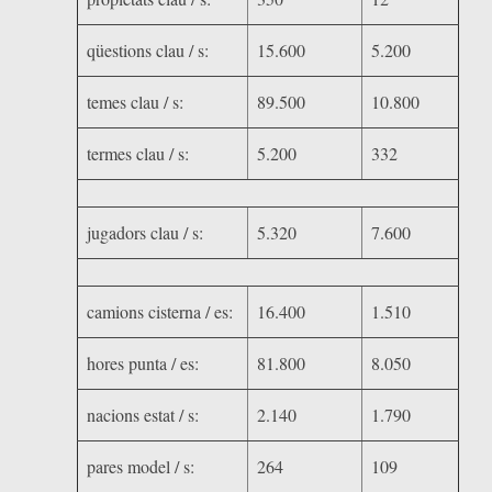
qüestions clau / s:
15.600
5.200
temes clau / s:
89.500
10.800
termes clau / s:
5.200
332
jugadors clau / s:
5.320
7.600
camions cisterna / es:
16.400
1.510
hores punta / es:
81.800
8.050
nacions estat / s:
2.140
1.790
pares model / s:
264
109