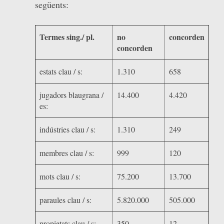
següents:
Termes sing./ pl.
no
concorden
concorden
estats clau / s:
1.310
658
jugadors blaugrana /
14.400
4.420
es:
indústries clau / s:
1.310
249
membres clau / s:
999
120
mots clau / s:
75.200
13.700
paraules clau / s:
5.820.000
505.000
propietats clau / s:
350
12