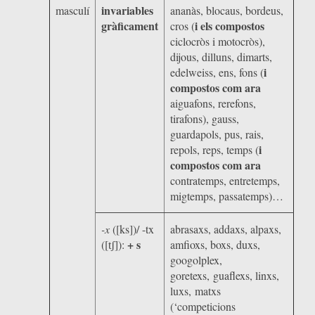
invariables
masculí
ananàs, blocaus, bordeus,
gràficament
i els compostos
cros (
ciclocròs i motocròs),
dijous, dilluns, dimarts,
i
edelweiss, ens, fons (
compostos com ara
aiguafons, rerefons,
tirafons), gauss,
guardapols, pus, rais,
i
repols, reps, temps (
compostos com ara
contratemps, entretemps,
migtemps, passatemps)…
-x
([ks])/ -tx
abrasaxs, addaxs, alpaxs,
+ s
([
]):
amfioxs, boxs, duxs,
tʃ
googolplex,
goretexs, guaflexs, linxs,
luxs, matxs
(‘competicions