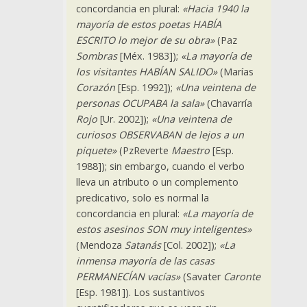
concordancia en plural:
«Hacia 1940 la
mayoría de estos poetas HABÍA
ESCRITO lo mejor de su obra»
(Paz
Sombras
[Méx. 1983]);
«La mayoría de
los visitantes HABÍAN SALIDO»
(Marías
Corazón
[Esp. 1992]);
«Una veintena de
personas OCUPABA la sala»
(Chavarría
Rojo
[Ur. 2002]);
«Una veintena de
curiosos OBSERVABAN de lejos a un
piquete»
(PzReverte
Maestro
[Esp.
1988]); sin embargo, cuando el verbo
lleva un atributo o un complemento
predicativo, solo es normal la
concordancia en plural:
«La mayoría de
estos asesinos SON muy inteligentes»
(Mendoza
Satanás
[Col. 2002]);
«La
inmensa mayoría de las casas
PERMANECÍAN vacías»
(Savater
Caronte
[Esp. 1981]). Los sustantivos