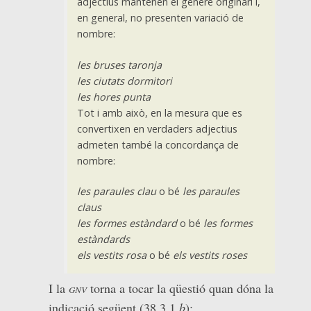
adjectius mantenen el gènere originari i,
en general, no presenten variació de
nombre:
les bruses taronja
les ciutats dormitori
les hores punta
Tot i amb això, en la mesura que es
convertixen en verdaders adjectius
admeten també la concordança de
nombre:
les paraules clau
o bé
les paraules
claus
les formes estàndard
o bé
les formes
estàndards
els vestits rosa
o bé
els vestits roses
I la
gnv
torna a tocar la qüestió quan dóna la
indicació següent (38.3.1.
b
):