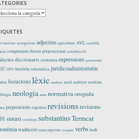
ATEGORIES
tegories
TIQUETES
adjectius
AVL
eviacions
accepcions
agricultura
castellà
complement directe preposicional
construcció
ncia
expressions
alectes
diccionaris
economia
gastronomia
juridicoadministratiu
EC
història
informàtica
GNV
lèxic
locucions
medi ambient
medicina
ratura
manlleus
neologia
normativa
ortografia
fologia
noms
revisions
revisions-
preposicions
registres
tica
substantius
Termcat
01
sintaxi
sociologia
verbs
ponímia
traducció
àrab
transcripcions
transport