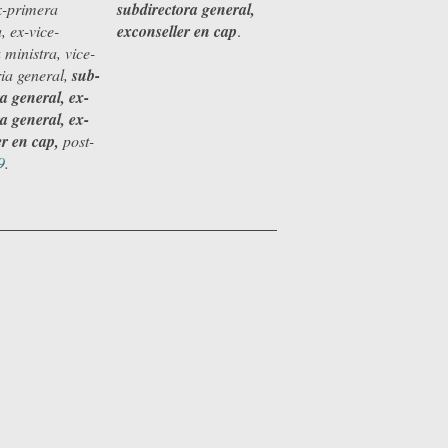
x-primera
subdirectora general,
, ex-vice-
exconseller en cap
.
 ministra, vice-
ria general,
sub-
ra general, ex-
ra general, ex-
er en cap,
post-
9
.