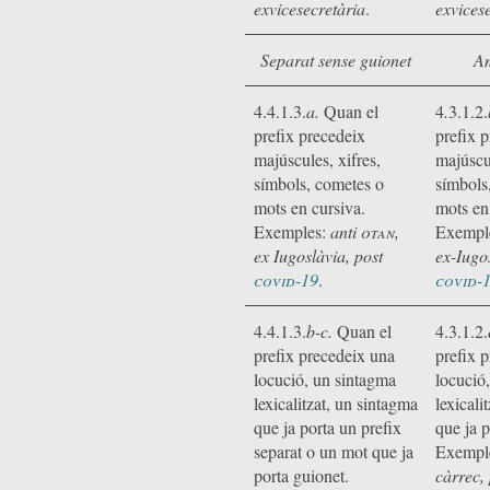
exvicesecretària
.
exvices
Separat sense guionet
Am
4.4.1.3.
a.
Quan el
4
.
3.1.2.
prefix precedeix
prefix 
majúscules, xifres,
majúscul
símbols, cometes o
símbols
mots en cursiva.
mots en
Exemples:
anti
otan,
Exempl
ex Iugoslàvia, post
ex-Iugos
covid-19
.
covid-
4.4.1.3.
b-c.
Quan el
4.3.1.2.
prefix precedeix una
prefix 
locució, un sintagma
locució
lexicalitzat, un sintagma
lexicali
que ja porta un prefix
que ja p
separat o un mot que ja
Exempl
porta guionet.
càrrec,