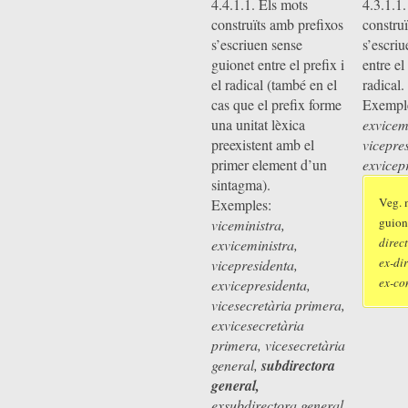
4.4.1.1. Els mots
4.3.1.1.
construïts amb prefixos
constru
s’escriuen sense
s’escri
guionet entre el prefix i
entre el 
el radical (també en el
radical.
cas que el prefix forme
Exempl
una unitat lèxica
exvicem
preexistent amb el
vicepre
primer element d’un
exvicep
sintagma).
Veg. 
Exemples:
guion
viceministra,
direc
exviceministra,
ex-di
vicepresidenta,
ex-co
exvicepresidenta,
vicesecretària primera,
exvicesecretària
primera, vicesecretària
general,
subdirectora
general,
exsubdirectora general,