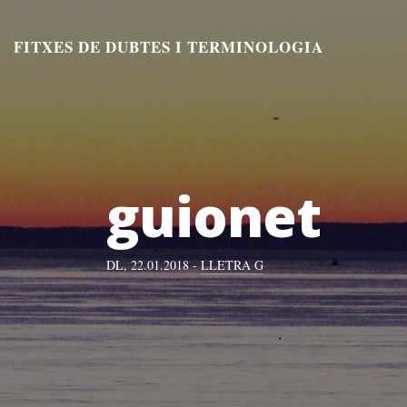
Aneu
al
FITXES DE DUBTES I TERMINOLOGIA
contingut
guionet
DL, 22.01.2018 -
LLETRA G