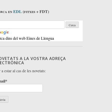
rca en
EDL
(fitxes + FDT)
rca dins del web Eines de Llengua
OVETATS A LA VOSTRA ADREÇA
LECTRÒNICA
 a estar al cas de les novetats:
ail*