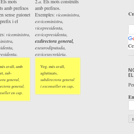
 Els mots
2.
a.
Els mots construïts
ïts amb prefixos
amb prefixos.
Ce
uen sense guionet
Exemples:
viceministra,
prefix i el
exviceministra,
vicepresidenta,
es:
viceministra,
exvicepresidenta,
inistra,
exdirectora general,
Ce
sidenta,
exeurodiputada,
residenta
.
exvicesecretària
.
més avall, amb
Veg. més avall,
N
et,
sub-
aglutinats,
E
tora general,
subdirectora general
Per
.
rectora general,
i exconseller en cap
nseller en cap.
Em