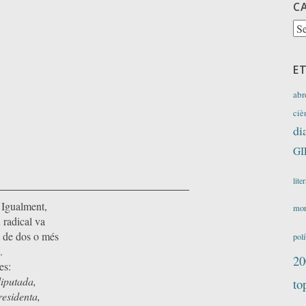
C
Ca
E
abr
ciè
di
GI
lite
. Igualment,
mor
 radical va
t de dos o més
polí
.
20
es:
iputada,
to
residenta,