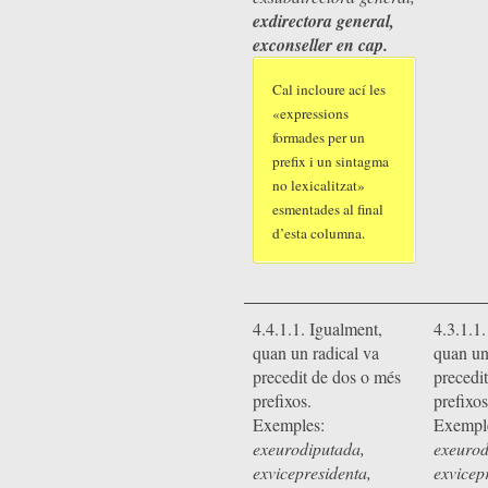
exdirectora general,
exconseller en cap.
Cal incloure ací les
«expressions
formades per un
prefix i un sintagma
no lexicalitzat»
esmentades al final
d’esta columna.
4.4.1.1. Igualment,
4.3.1.1
quan un radical va
quan un
precedit de dos o més
precedi
prefixos.
prefixos
Exemples:
Exempl
exeurodiputada,
exeurod
exvicepresidenta,
exvicep