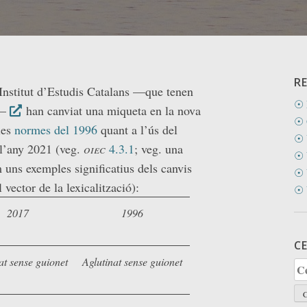
R
Institut d’Estudis Catalans —que tenen
☉ 
2—
han canviat una miqueta en la nova
☉ 
les
normes del 1996
quant a l’ús del
☉ 
 l’any 2021 (veg.
oiec
4.3.1
; veg. una
☉ 
uns exemples significatius dels canvis
☉ 
 vector de la lexicalització):
☉ 
2017
1996
C
at sense guionet
Aglutinat sense guionet
Ce