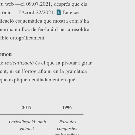
seu web —el 09.07.2021, després que els
trònic— l’Acord 22/2021.
En eixe
icació esquemàtica que mostra com s’ha
orma en lloc de fer-la útil per a resoldre
ible ortogràficament.
 somou
te
lexicalització
és el que fa pivotar i girar
ent, ni en l’ortografia ni en la gramàtica
t que explique detalladament en què
2017
1996
Lexicalització: amb
Paraules
guionet
compostes
amb prefixos