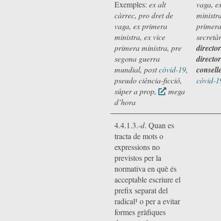
Exemples:
ex alt
vaga, e
càrrec, pro dret de
ministra
vaga,
ex primera
primera
ministra, ex vice
secretà
primera ministra, pre
directo
segona guerra
directo
mundial, post
còvid-19
,
consell
pseudo ciència-ficció,
còvid-1
súper a prop,
mega
d’hora
4.4.1.3.-
d
. Quan es
tracta de mots o
expressions no
previstos per la
normativa en què és
acceptable escriure el
prefix separat del
radical¹ o per a evitar
formes gràfiques