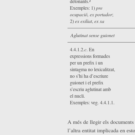
detonants.²
Exemples: 1)
pre
ocupació,
ex portador
;
2)
ex exiliat
,
ex xa
Aglutinat sense guionet
4.4.1.2.
c
. En
expressions formades
per un prefix i un
sintagma no lexicalitzat,
no s’hi ha d’escriure
guionet i el prefix
s’escriu aglutinat amb
el nucli.
Exemples: veg
.
4.4.1.1.
A més de llegir els documents 
l’altra entitat implicada en es