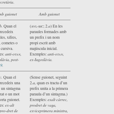
ecretària
.
b guionet
Amb guionet
b.
Quan el
(avl-iec; 2.
a
)
En les
precedeix
paraules formades amb
es, xifres,
un prefix i un nom
, cometes o
propi escrit amb
 cursiva.
majúscula inicial.
es:
anti
-otan
,
Exemples:
anti
-otan,
làvia, post-
ex-Iugoslàvia.
19
.
c.
Quan el
(Sense guionet, seguint
precedeix una
2.
a,
quan es tracta d’un
, un sintagma
prefix unita a la primera
tzat o un mot
paraula d’un sintagma.)
orta guionet.
Exemples:
exalt càrrec,
es:
ex-alt
prodret de vaga,
 pro-dret de
exviceprimera ministra,