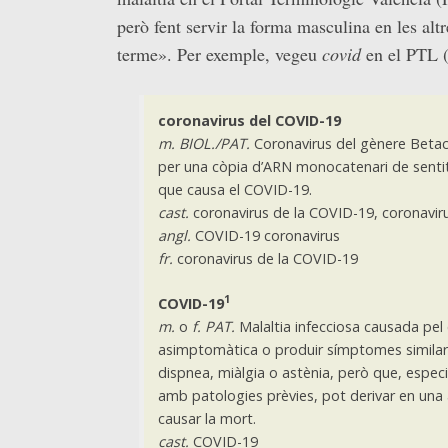
però fent servir la forma masculina en les alt
terme». Per exemple, vegeu
covid
en el PTL (
coronavirus del COVID-19
m. BIOL./PAT.
Coronavirus del gènere Beta
per una còpia d’ARN monocatenari de sentit 
que causa el COVID-19.
cast.
coronavirus de la COVID-19, coronavir
angl.
COVID-19 coronavirus
fr.
coronavirus de la COVID-19
1
COVID-19
m.
o
f.
PAT.
Malaltia infecciosa causada pel
asimptomàtica o produir símptomes similars 
dispnea, miàlgia o astènia, però que, espe
amb patologies prèvies, pot derivar en una
causar la mort.
cast.
COVID-19