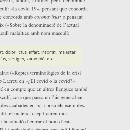
imer
) i, alhora, s’utilitza per a denominar
culí: «la covid-19», pensant que concorda
ue concorda amb
coronavirus;
o pensant
ix («Sobre la denominació de l’actual
ecull malalties amb nom masculí:
t, dolor, ictus, infart, insomni, malestar,
fus, vertigen, xarampió, etc.
lart («Reptes terminològics de la crisi
ep Lacreu en «¿El covid o la covid?»
 té en compte que en altres llengües també
sculí, cosa que passa en l’ús general en
aules acabades en
-it,
i posa els exemples:
sentit, el mateix Josep Lacreu mos
la solució d’entrar el nom d’esta
(PTL) amb doble gènere, masculí i femení,