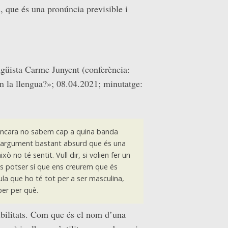
, que és una pronúncia previsible i
ngüista Carme Junyent (conferència:
n la llengua?»; 08.04.2021; minutatge:
e encara no sabem cap a quina banda
’argument bastant absurd que és una
xò no té sentit. Vull dir, si volien fer un
es potser sí que ens creurem que és
ula que ho té tot per a ser masculina,
ber per què.
sibilitats. Com que és el nom d’una