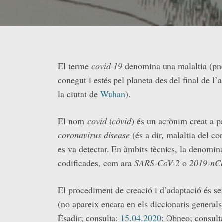
El terme
covid-19
denomina una malaltia (pn
conegut i estés pel planeta des del final de l’
la ciutat de
Wuhan
).
El nom
covid
(
còvid
) és un acrònim creat a p
coronavirus disease
(és a dir
,
malaltia del co
es va detectar. En àmbits tècnics, la denomin
codificades, com ara
SARS-CoV-2
o
2019-nC
El procediment de creació i d’adaptació és s
(no apareix encara en els diccionaris genera
Ésadir; consulta:
15.04.2020
; Obneo; consult