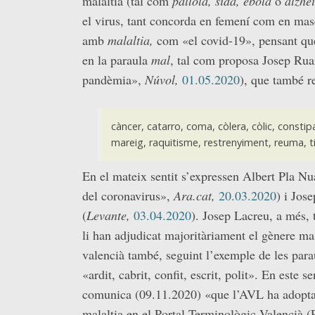
malaltia (tal com
pallola, sida, ebola
o
alzhè
el virus, tant concorda en femení com en mas
amb
malaltia,
com «el covid-19», pensant q
en la paraula
mal
, tal com proposa Josep Rua
pandèmia»,
Núvol,
01.05.2020
), que també r
càncer, catarro, coma, còlera, còlic, constipa
mareig, raquitisme, restrenyiment, reuma, ti
En el mateix sentit s’expressen Albert Pla Nua
del coronavirus»,
Ara.cat,
20.03.2020
) i Jos
(
Levante,
03.04.2020
). Josep Lacreu, a més,
li han adjudicat majoritàriament el gènere ma
valencià també, seguint l’exemple de les par
«ardit, cabrit, confit, escrit, polit». En este 
comunica (09.11.2020) «que l’AVL ha adoptat 
malaltia en el Portal Terminològic Valencià 