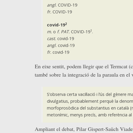
angl.
COVID-19
fr.
COVID-19
2
covid-19
1
m.
o
f. PAT.
COVID-19
.
cast.
covid-19
angl.
covid-19
fr.
covid-19
En eixe sentit, podem llegir que el Termcat (
també sobre la integració de la paraula en el 
S’observa certa vacil·lació i l’ús del gènere
divulgatius, probablement perquè la denomin
morfoprosòdica del substantius en català (m
metonímic, menys precís, amb referència al 
Ampliant el debat, Pilar Gispert-Saüch Viader