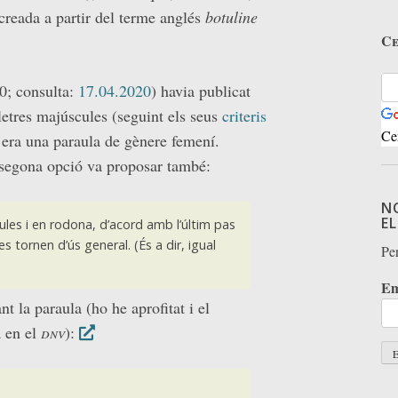
creada a partir del terme anglés
botuline
Ce
0; consulta:
17.04.2020
) havia publicat
lletres majúscules (seguint els seus
criteris
Ce
e era una paraula de gènere femení.
 segona opció va proposar també:
N
E
ules i en rodona, d’acord amb l’últim pas
es tornen d’ús general. (És a dir, igual
Per
Em
t la paraula (ho he aprofitat i el
a en el
dnv
):