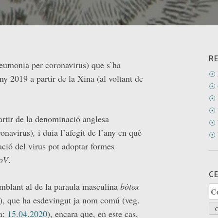
R
eumonia per coronavirus) que s’ha
☉ 
any 2019 a partir de la Xina (al voltant de
☉ 
☉ 
☉ 
artir de la denominació anglesa
☉ 
ronavirus)
,
i duia l’afegit de l’any en què
☉ 
ació del virus pot adoptar formes
oV
.
C
emblant al de la paraula masculina
bòtox
Ce
ls), que ha esdevingut ja nom comú (veg.
a:
15.04.2020
), encara que, en este cas,