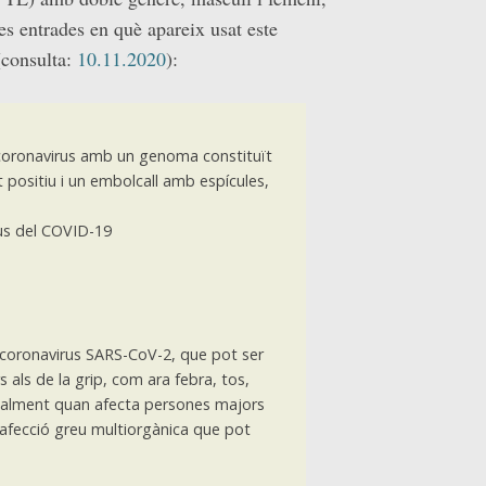
res entrades en què apareix usat este
consulta:
10.11.2020
):
coronavirus amb un genoma constituït
positiu i un embolcall amb espícules,
us del COVID-19
 coronavirus SARS-CoV-2, que pot ser
als de la grip, com ara febra, tos,
cialment quan afecta persones majors
 afecció greu multiorgànica que pot