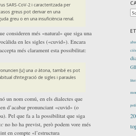
C
irus SARS-CoV-2 i caracteritzada per
Ca
n casos greus pot derivar en una
da greu o en una insuficiència renal.
E
que consideren més «natural» que siga una
vocàlida en les sigles («cuvid»). Encara
abr
 accepta més clarament esta possibilitat:
ciè
di
GI
ronuncien [u] una
o
àtona, també es pot
bitual d’integració de sigles i paraules
lite
mor
sinó un nom comú, en els dialectes que
polí
rien d’acabar pronunciant «cuvid» (o
a). Pel que fa a la possibilitat que siga
20
ec
no ho ha previst, però podem vore més
to
int en compte «l’estructura