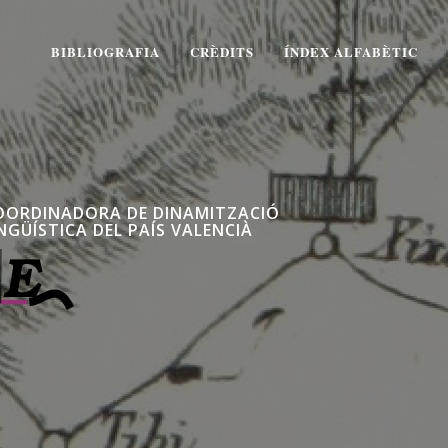
BIBLIOGRAFIA
CRÈDITS
ÍNDEX ALFABÈTIC
OORDINADORA DE DINAMITZACIÓ
NGÜÍSTICA DEL PAÍS VALENCIÀ