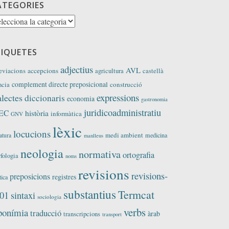
ATEGORIES
tegories
TIQUETES
adjectius
AVL
eviacions
accepcions
agricultura
castellà
complement directe preposicional
construcció
ncia
expressions
alectes
diccionaris
economia
gastronomia
juridicoadministratiu
EC
història
informàtica
GNV
lèxic
locucions
medi ambient
medicina
ratura
manlleus
neologia
normativa
ortografia
fologia
noms
revisions
revisions-
preposicions
registres
tica
substantius
Termcat
01
sintaxi
sociologia
verbs
ponímia
traducció
àrab
transcripcions
transport