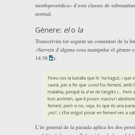
morfoprosòdica» d’esta classes de substantius
normal.
Gènere:
el
o
la
Transcrivim tot seguint un comentari de la li
«Serveix d’alguna cosa manipular el gènere e
14:38
):
Fixeu-vos la batalla que hi ha hagut, i qu
caurà, per a fer que
covid
fos femení, amb l
malaltia, perquè la
d
ve de l’anglès i… Però ai
bon acrònim, que li posen
macovi
i aleshor
femení, però si no, vaja, és que és una para
¿no?, i s’ha volgut posar en femení ves a sa
L’ús general de la paraula aplica les dos pos