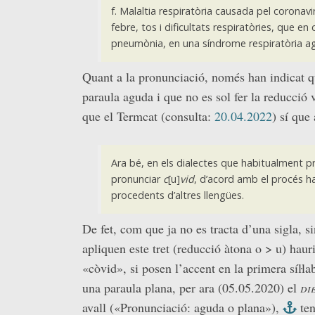
f. Malaltia respiratòria causada pel coronav
febre, tos i dificultats respiratòries, que e
pneumònia, en una síndrome respiratòria agu
Quant a la pronunciació, només han indicat 
paraula aguda i que no es sol fer la reducció 
que el Termcat (consulta:
20.04.2022
) sí que
Ara bé, en els dialectes que habitualment p
pronunciar
c
[u]
vid
, d’acord amb el procés ha
procedents d’altres llengües.
De fet, com que ja no es tracta d’una sigla, 
apliquen este tret (reducció àtona o > u) hau
«còvid», si posen l’accent en la primera síŀlab
una paraula plana, per ara (05.05.2020) el
di
avall («Pronunciació: aguda o plana»),
ten