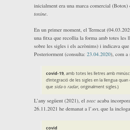
inicialment era una marca comercial (Botox) 
toxine
.
En un primer moment, el Termcat (04.03.202
una fitxa que recollia la forma amb totes les 
sobre les sigles i els acrònims) i indicava qu
Posteriorment (consulta:
23.04.2020
), com a
covid-19
, amb totes les lletres amb minúsc
d’integració de les sigles en la llengua quan 
que
sida
o
radar
, originalment sigles.)
L’any següent (2021), el
diec
acaba incorporan
26.11.2021 he demanat a l’
avl
que la inclog
covid