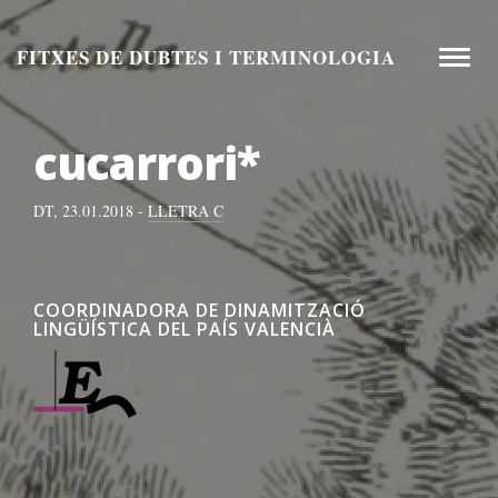
Aneu
al
FITXES DE DUBTES I TERMINOLOGIA
Toggle
contingut
naviga
cucarrori*
DT, 23.01.2018 -
LLETRA C
COORDINADORA DE DINAMITZACIÓ
LINGÜÍSTICA DEL PAÍS VALENCIÀ