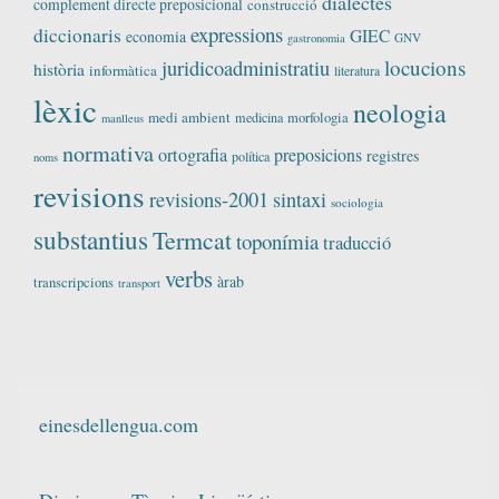
dialectes
complement directe preposicional
construcció
expressions
diccionaris
GIEC
economia
GNV
gastronomia
locucions
juridicoadministratiu
història
informàtica
literatura
lèxic
neologia
medi ambient
medicina
morfologia
manlleus
normativa
ortografia
preposicions
registres
política
noms
revisions
revisions-2001
sintaxi
sociologia
substantius
Termcat
toponímia
traducció
verbs
àrab
transcripcions
transport
einesdellengua.com