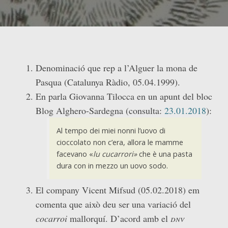
Denominació que rep a l’Alguer la mona de
Pasqua (Catalunya Ràdio, 05.04.1999).
En parla Giovanna Tilocca en un apunt del bloc
Blog Alghero-Sardegna (consulta:
23.01.2018
):
Al tempo dei miei nonni l’uovo di
cioccolato non c’era, allora le mamme
facevano «
lu cucarrori»
che è una pasta
dura con in mezzo un uovo sodo.
El company Vicent Mifsud (05.02.2018) em
comenta que això deu ser una variació del
cocarroi
mallorquí. D’acord amb el
dnv