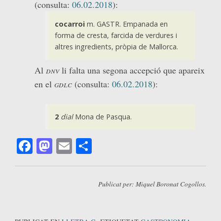
(consulta:
06.02.2018
):
cocarroi
m. GASTR. Empanada en
forma de cresta, farcida de verdures i
altres ingredients, pròpia de Mallorca.
Al
dnv
li falta una segona accepció que apareix
en el
gdlc
(consulta:
06.02.2018
):
2
dial
Mona de Pasqua.
Facebook
Mastodon
Email
Comparteix
Publicat per: Miquel Boronat Cogollos.