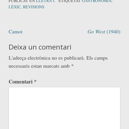
PUBLICAT EN
LLETRA C
ETIQUETAT
GASTRONOMIA
,
LÈXIC
,
REVISIONS
Navegació
Camot
Go West
(1940)
d'entrades
Deixa un comentari
L'adreça electrònica no es publicarà.
Els camps
necessaris estan marcats amb
*
Comentari
*