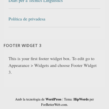
Diari per a Tècnics Lingüístics
Política de privadesa
FOOTER WIDGET 3
This is your first footer widget box. To edit go to
Appearance > Widgets and choose Footer Widget
3.
WordPress
HipWords
Amb la tecnologia de
|
Tema:
per
ForBetterWeb.com.