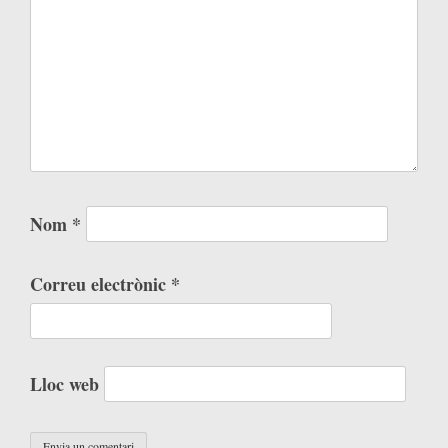
Nom
*
Correu electrònic
*
Lloc web