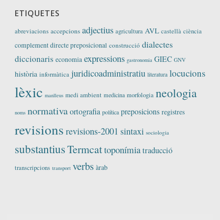
ETIQUETES
adjectius
AVL
abreviacions
accepcions
agricultura
castellà
ciència
dialectes
complement directe preposicional
construcció
expressions
diccionaris
GIEC
economia
GNV
gastronomia
locucions
juridicoadministratiu
història
informàtica
literatura
lèxic
neologia
medi ambient
medicina
morfologia
manlleus
normativa
ortografia
preposicions
registres
política
noms
revisions
revisions-2001
sintaxi
sociologia
substantius
Termcat
toponímia
traducció
verbs
àrab
transcripcions
transport