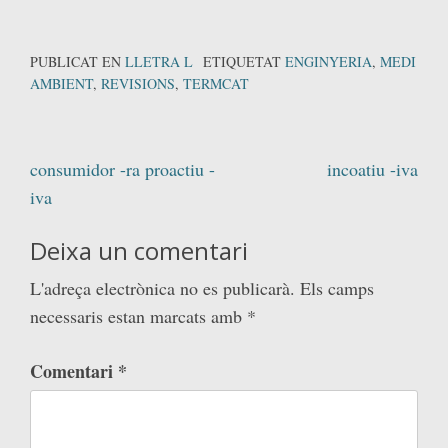
PUBLICAT EN
LLETRA L
ETIQUETAT
ENGINYERIA
,
MEDI
AMBIENT
,
REVISIONS
,
TERMCAT
Navegació
consumidor -ra proactiu -
incoatiu -iva
d'entrades
iva
Deixa un comentari
L'adreça electrònica no es publicarà.
Els camps
necessaris estan marcats amb
*
Comentari
*