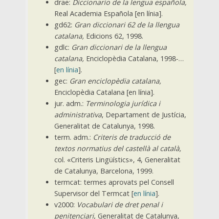
drae:
Diccionario de la lengua española,
Real Academia Española [en línia].
gd62:
Gran diccionari 62 de la llengua
catalana,
Edicions 62, 1998.
gdlc:
Gran diccionari de la llengua
catalana,
Enciclopèdia Catalana, 1998-…
[
en línia
].
gec:
Gran enciclopèdia catalana,
Enciclopèdia Catalana [en línia].
jur. adm.:
Terminologia jurídica i
administrativa
, Departament de Justícia,
Generalitat de Catalunya, 1998.
term. adm.:
Criteris de traducció de
textos normatius del castellà al català,
col. «Criteris Lingüístics», 4, Generalitat
de Catalunya, Barcelona, 1999.
termcat: termes aprovats pel Consell
Supervisor del Termcat [
en línia
].
v2000:
Vocabulari de dret penal i
penitenciari
, Generalitat de Catalunya,