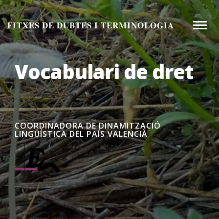
Aneu
al
FITXES DE DUBTES I TERMINOLOGIA
Toggle
contingut
naviga
Vocabulari de dret
COORDINADORA DE DINAMITZACIÓ
LINGÜÍSTICA DEL PAÍS VALENCIÀ