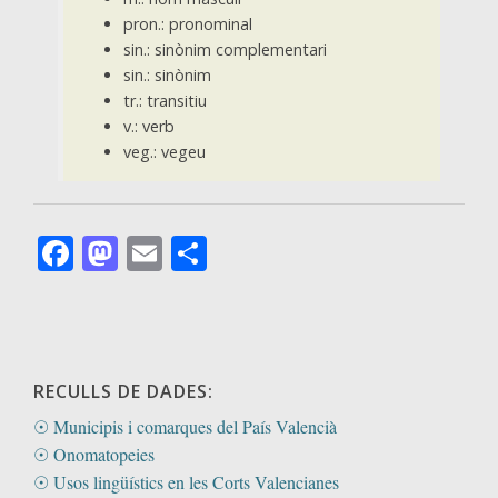
pron.: pronominal
sin.: sinònim complementari
sin.: sinònim
tr.: transitiu
v.: verb
veg.: vegeu
Facebook
Mastodon
Email
Comparteix
RECULLS DE DADES:
☉ Municipis i comarques del País Valencià
☉ Onomatopeies
☉ Usos lingüístics en les Corts Valencianes