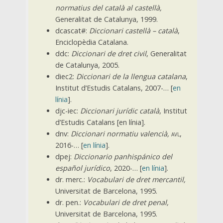
normatius del català al castellà,
Generalitat de Catalunya, 1999.
dcascat#:
Diccionari castellà – català
,
Enciclopèdia Catalana.
ddc:
Diccionari de dret civil
, Generalitat
de Catalunya, 2005.
diec2:
Diccionari de la llengua catalana
,
Institut d’Estudis Catalans, 2007-… [
en
línia
].
djc-iec:
Diccionari jurídic català
, Institut
d’Estudis Catalans [en línia].
dnv:
Diccionari normatiu valencià,
avl,
2016-…
[
en línia
].
dpej:
Diccionario panhispánico del
español jurídico
, 2020-… [
en línia
].
dr. merc.:
Vocabulari de dret mercantil,
Universitat de Barcelona, 1995.
dr. pen.:
Vocabulari de dret penal,
Universitat de Barcelona, 1995.