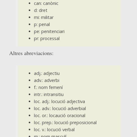
can: canònic
d: dret
mi: militar
p: penal
pe: penitenciari
pr: processal
Altres abreviacions:
adj.: adjectiu
adv.: adverbi
f.: nom femení
intr.: intransitiu
loc. adj.: locució adjectiva
loc. adv.: locució adverbial
loc. or.: locaució oracional
loc. prep.: locució preposicional
loc. v.: locució verbal
m.: nom masculí