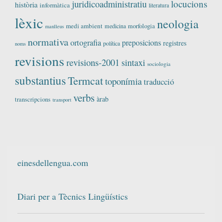
locucions
juridicoadministratiu
història
informàtica
literatura
lèxic
neologia
medi ambient
medicina
morfologia
manlleus
normativa
ortografia
preposicions
registres
política
noms
revisions
revisions-2001
sintaxi
sociologia
substantius
Termcat
toponímia
traducció
verbs
àrab
transcripcions
transport
einesdellengua.com
Diari per a Tècnics Lingüístics